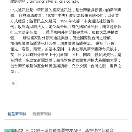
聯絡信箱：
timtimcna@mail.cna.com.tw
中央通訊社是中華民國的國家通訊社，是台灣最具影響力的新聞媒
體。 經歷組織改造，1973年中央社改組為股份有限公司，以企業
方式經營；隨著民主化發展，1996年依據「中央通訊社設置條
例」改制為財團法人，定位為全民共有的國家通訊社，獨立超然執
行三大法定任務： ．辦理國內外新聞報導業務，服務大眾傳播媒
體。 ．辦理國家對外新聞通訊業務，促進國際對台灣之瞭解。 ．
加強與國際新聞通訊社合作，增進國際新聞交流。 秉持「正確、
領先、客觀、翔實」的基本原則，中央社專業新聞團隊每天以中、
英、日文即時對外發出上千則新聞、照片、圖表、影音與資訊，是
台灣唯一多語文新聞媒體，服務對象從媒體客戶擴大為閱聽大眾；
從台灣民眾延伸至全球僑胞與讀者，充分扮演「台灣之眼，世界之
窗」。
精選新聞稿
最新新聞稿
FLOC唯一基督徒專屬交友APP，基督徒的新福音