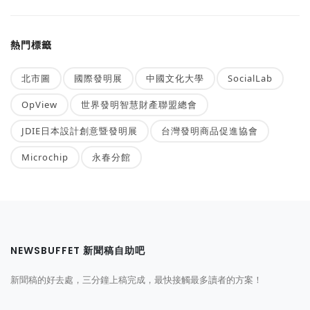
熱門標籤
北市圖
國際發明展
中國文化大學
SocialLab
OpView
世界發明智慧財產聯盟總會
JDIE日本設計創意暨發明展
台灣發明商品促進協會
Microchip
永春分館
NEWSBUFFET 新聞稿自助吧
新聞稿的好去處，三分鐘上稿完成，最快接觸最多讀者的方案！