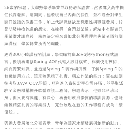
28歲的宗翰，大學數學系畢業並取得教師證書，然後進入高中擔
任代課老師。這期間，他發現自己內向的個性，並不適合對學生
開口說話的教書工作，加上代課職務缺乏穩定性與職涯發展，於
是萌發轉換跑道的想法。在搜尋「台灣就業通」網站中有關資訊
產業徵才訊息後，宗翰決定報名參加北分署辦理的失業者職前訓
練課程，學習轉業所需的職能。
經過300小時課程的訓練，學習職前班Java與Python程式語
言，後續再進修Spring AOP代理人設計模式、框架使用技術、
網頁資安知識，並透過Spring DI實作與演練，了解Spring DI的
數種使用方式，讓宗翰累積了扎實、獨立作業的能力；更在結訓
後考取JAVA OCA證照，順利進入資拓宏宇公司任職，並爭取派
駐至金融機構擔任軟體維護工程師。宗翰表示，他雖非科班出
身，但只要有興趣、有決心，再善用政府優質的職訓資源，也能
錘鍊精湛扎實的專業能力，充分展現在新的工作職務而成為「績
優股」。
勞動力發展署北分署表示，青年為國家永續發展與創新的動力，