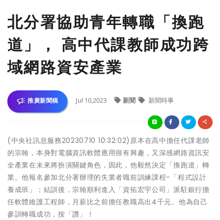
北分署協助青年轉職「換跑
道」， 高中代課教師成功跨
域網路資安產業
Jul 10,2023
新聞
新聞時事
推廣新聞稿
(中央社訊息服務20230710 10:32:02)原本在高中擔任代課老師
的宗翰，本身對電腦資訊軟體應用很有興趣，又深感網路資訊安
全產業在未來將扮演關鍵角色，因此，他毅然決定「換跑道」轉
業。他報名參加北分署辦理的失業者職前訓練課程-「程式設計
養成班」；結訓後，宗翰順利進入「資拓宏宇公司」派駐銀行擔
任軟體維護工程師，月薪比之前擔任教職高出4千元。他為自己
參訓轉職成功，按「讚」！