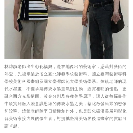
林煒鎮老師出生彰化福興，是在地傑出的藝術家，憑藉對藝術的
熱愛，先後畢業於省立臺北師範學校藝術科、國立臺灣藝術專科
學校美術科國畫組及國立臺灣師範大學美術學系。煒鎮老師的現
代水墨畫，不僅承襲傳統水墨畫氣韻生動、虛實相映的優點，更
融合西方光影構圖、黃金分割及各種美學原理，讓人從每幅畫作
中欣賞到融入淺意識思維的傳統水墨之美，藉此啟發民眾的想像
和詮釋。煒鎮老師除平日積極創作外，也是彰化磺溪美展和彰化
縣美術家接力展的催生者，對提攜臺灣美術界後進畫家的貢獻可
謂卓越。