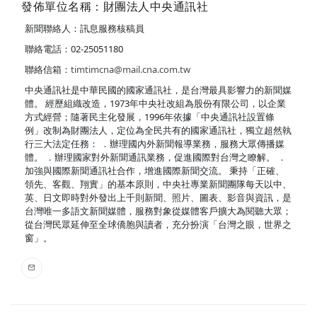
發佈單位名稱：財團法人中央通訊社
新聞聯絡人：訊息服務核稿員
聯絡電話：02-25051180
聯絡信箱：
timtimcna@mail.cna.com.tw
中央通訊社是中華民國的國家通訊社，是台灣最具影響力的新聞媒
體。 經歷組織改造，1973年中央社改組為股份有限公司，以企業
方式經營；隨著民主化發展，1996年依據「中央通訊社設置條
例」改制為財團法人，定位為全民共有的國家通訊社，獨立超然執
行三大法定任務： ．辦理國內外新聞報導業務，服務大眾傳播媒
體。 ．辦理國家對外新聞通訊業務，促進國際對台灣之瞭解。 ．
加強與國際新聞通訊社合作，增進國際新聞交流。 秉持「正確、
領先、客觀、翔實」的基本原則，中央社專業新聞團隊每天以中、
英、日文即時對外發出上千則新聞、照片、圖表、影音與資訊，是
台灣唯一多語文新聞媒體，服務對象從媒體客戶擴大為閱聽大眾；
從台灣民眾延伸至全球僑胞與讀者，充分扮演「台灣之眼，世界之
窗」。