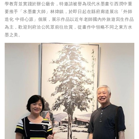
學教育並實踐於辦公廳舍，特邀請被譽為現代水墨畫引西潤中重
要推手「水墨畫大師」林煒鎮，於即日起在縣府廊道展出「外師
造化 中得心源」個展，展示作品以近年老師國內外旅遊寫生作品
為主，歡迎到府洽公民眾前往欣賞，從畫作中領略不同之東方水
墨之美。