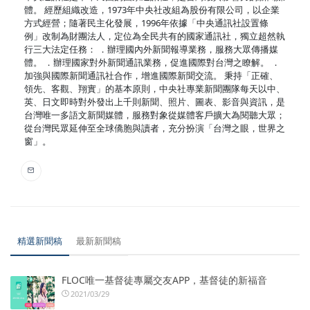
體。 經歷組織改造，1973年中央社改組為股份有限公司，以企業
方式經營；隨著民主化發展，1996年依據「中央通訊社設置條
例」改制為財團法人，定位為全民共有的國家通訊社，獨立超然執
行三大法定任務： ．辦理國內外新聞報導業務，服務大眾傳播媒
體。 ．辦理國家對外新聞通訊業務，促進國際對台灣之瞭解。 ．
加強與國際新聞通訊社合作，增進國際新聞交流。 秉持「正確、
領先、客觀、翔實」的基本原則，中央社專業新聞團隊每天以中、
英、日文即時對外發出上千則新聞、照片、圖表、影音與資訊，是
台灣唯一多語文新聞媒體，服務對象從媒體客戶擴大為閱聽大眾；
從台灣民眾延伸至全球僑胞與讀者，充分扮演「台灣之眼，世界之
窗」。
精選新聞稿
最新新聞稿
FLOC唯一基督徒專屬交友APP，基督徒的新福音
2021/03/29