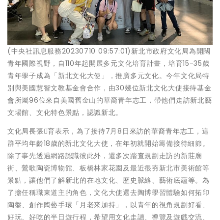
(中央社訊息服務20230710 09:57:01)新北市政府文化局為開闊
青年國際視野，自110年起開展多元文化培育計畫，培育15-35歲
青年學子成為「新北文化大使」，推廣多元文化。今年文化局特
別與美國慧智文教基金會合作，由30幾位新北文化大使接待基金
會所屬96位來自美國舊金山的華裔青年志工，帶他們走訪新北藝
文場館、文化特色景點，認識新北。
文化局長張育表示，為了接待7月8日來訪的華裔青年志工，這
群平均年齡18歲的新北文化大使，在年初就開始籌備接待細節。
除了事先透過網路認識彼此外，還多次踏查規劃走訪的新莊廟
街、鶯歌陶瓷博物館、板橋林家花園及最近很夯新北市美術館等
景點，讓他們了解新北的在地文化、歷史脈絡、藝術底蘊等。為
了擔任稱職東道主的角色，文化大使還去陶博學習體驗如何拓印
陶盤、創作陶藝手環「月老來加持」，以青年的視角規劃好看、
好玩、好吃的半日遊行程，希望用文化走讀、導覽及遊戲交流、