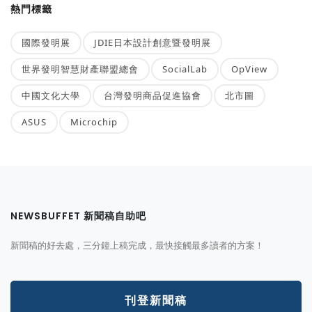
熱門標籤
國際發明展
JDIE日本設計創意暨發明展
世界發明智慧財產聯盟總會
SocialLab
OpView
中國文化大學
台灣發明商品促進協會
北市圖
ASUS
Microchip
NEWSBUFFET 新聞稿自助吧
新聞稿的好去處，三分鐘上稿完成，最快接觸最多讀者的方案！
刊登新聞稿