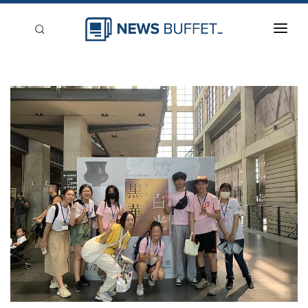
回到首頁
新聞稿分類
登入
刊登