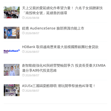
天上父親的愛延續化作希望力量！ 六名子女捐贈家扶
「南投映全號」延續善的循環
2026/08/08
鎧應 AudienceSense 臉部辨識功能上市
2026/08/07
HDBank 取得越南歷來最大規模國際銀團社會貸款
2026/08/07
創智動能強化AI與經營雙軸競爭力 投資長受臺大EMBA
邀分享AI時代投資思維
2026/08/07
ASUSx三麗鷗耍酷聯萌 潮玩開學祭搶抱AI筆電！
2026/08/07