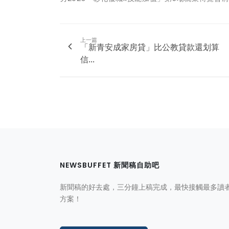
上一篇
「新青安成家房貸」比公教貸款還划算
信...
NEWSBUFFET 新聞稿自助吧
新聞稿的好去處，三分鐘上稿完成，最快接觸最多讀
方案！