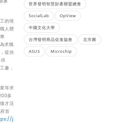
願家
世界發明智慧財產聯盟總會
SocialLab
OpView
施工的情
中國文化大學
「職人體
驗專
台灣發明商品促進協會
北市圖
，為求職
ASUS
Microchip
」，提供
提供
打工趣，
就業等求
00多
關徵才活
縣府首
tps://j