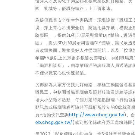
優秀人才及彰化子弟返鄉札根就業找到好頭路。另
園、饗城等，優職好頭路，上工得來速。
為提倡職業安全衛生危害防護，現場設置「職場工
境，穿上背心吊掛安全鎖、防護用具穿戴，模擬正
驗專區」，提供3D列印展示與雷雕DIY體驗，透
區」，提供3D列印展示與雷雕DIY體驗，讓民眾
者改頭換面，迎接美好人生從頭開始，以及「按摩
年滿55歲以上民眾更多銀髮友善職缺，開創職場
「職涯相談所」，由專業職涯諮詢服務人員透過諮
不僅求職安心也快速就業。
另縣府為大家方便找到好頭路，積極主動開發各種
職民眾，包括開辦職業訓練及照顧服務員訓練等課程
場大小型徵才活動，每個月定時定點辦理「行動就
動訊息或職訓課程可隨時至縣府所設立的8處就業服務
頁-活動快訊查詢
http://www.chcg.gov.tw
)、
ob.chcg.gov.tw/
)或到彰化縣政府勞工處粉絲團(
另2023「彰化優職x技能加值」第5場就業博覽會