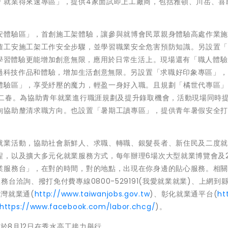
「就業得來速專區」，提供4家面試即上工廠商，包括雅頓、川岳、喜
安體驗區」，首創施工架體驗，讓參與就博會民眾親身體驗高處作業
確工安施工架工作安全步驟，並學習職業安全危害預防知識。另設置
過學習體驗更能增加創意無限，應用於日常生活上。現場還有「職人體
透過科技作品和體驗，增加生活創意無限。另設置「求職好印象專區」
體驗區」，享受紓壓的魔力，輕盈一身好入職。且規劃「橘世代專區
第二春。為協助青年就業進行職涯規劃及提升錄取機會，活動現場同時
詢協助釐清求職方向。也設置「暑期工讀專區」，提供青年暑假安全
就業活動，協助社會新鮮人、求職、轉職、銀髮長者、新住民及二度
，以及擴大多元化就業服務方式，每年辦理6場次大型就業博覽會及2
業服務台」，在對的時間，對的地點，出現在你身邊的貼心服務。相
台洽詢、撥打免付費專線0800-529191(我愛就業就業)、上網到
台灣就業通(
http://www.taiwanjobs.gov.tw
)、彰化就業通平台(
ht
https://www.facebook.com/labor.chcg/
)。
將於8月12日在秀水高工接力舉行。