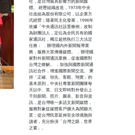
社，是台灣最具影響力的新聞媒
體。 經歷組織改造，1973年中央
社改組為股份有限公司，以企業方
式經營；隨著民主化發展，1996年
依據「中央通訊社設置條例」改制
為財團法人，定位為全民共有的國
家通訊社，獨立超然執行三大法定
任務： ．辦理國內外新聞報導業
務，服務大眾傳播媒體。 ．辦理國
家對外新聞通訊業務，促進國際對
台灣之瞭解。 ．加強與國際新聞通
訊社合作，增進國際新聞交流。 秉
持「正確、領先、客觀、翔實」的
基本原則，中央社專業新聞團隊每
天以中、英、日文即時對外發出上
千則新聞、照片、圖表、影音與資
訊，是台灣唯一多語文新聞媒體，
服務對象從媒體客戶擴大為閱聽大
眾；從台灣民眾延伸至全球僑胞與
讀者，充分扮演「台灣之眼，世界
之窗」。