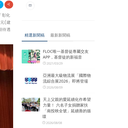
「彰化
元(建
期待透
精選新聞稿
最新新聞稿
FLOC唯一基督徒專屬交友
APP，基督徒的新福音
2021/03/29
亞洲最大級物流展「國際物
流綜合展2026」即將登場
2026/08/09
天上父親的愛延續化作希望
力量！ 六名子女捐贈家扶
「南投映全號」延續善的循
環
2026/08/08