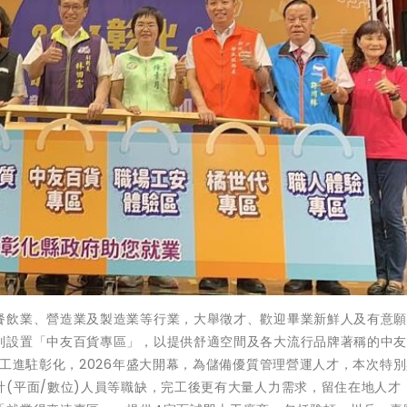
餐飲業、營造業及製造業等行業，大舉徵才、歡迎畢業新鮮人及有意
別設置「中友百貨專區」，以提供舒適空間及各大流行品牌著稱的中
完工進駐彰化，2026年盛大開幕，為儲備優質管理營運人才，本次特
(平面/數位)人員等職缺，完工後更有大量人力需求，留住在地人才