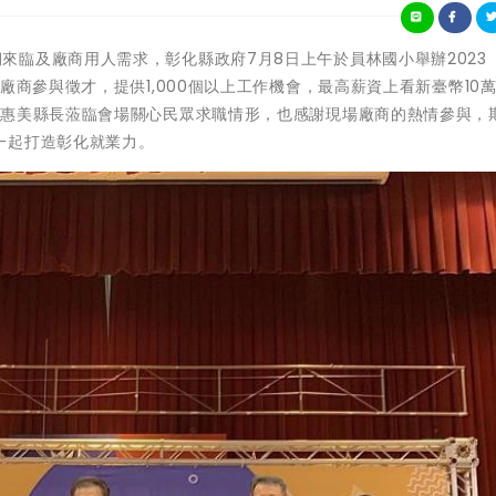
接7月暑期來臨及廠商用人需求，彰化縣政府7月8日上午於員林國小舉辦2023
廠商參與徵才，提供1,000個以上工作機會，最高薪資上看新臺幣10萬
王惠美縣長蒞臨會場關心民眾求職情形，也感謝現場廠商的熱情參與，
一起打造彰化就業力。