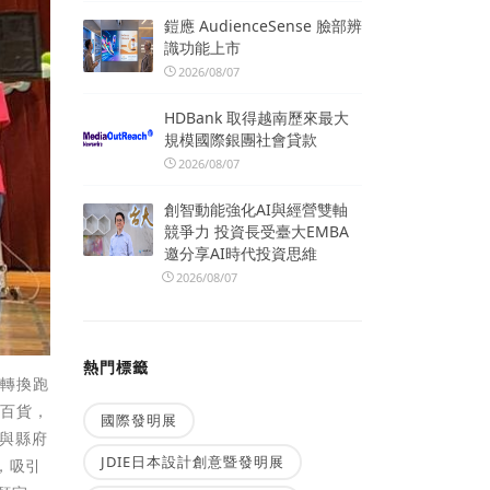
鎧應 AudienceSense 臉部辨
識功能上市
2026/08/07
HDBank 取得越南歷來最大
規模國際銀團社會貸款
2026/08/07
創智動能強化AI與經營雙軸
競爭力 投資長受臺大EMBA
邀分享AI時代投資思維
2026/08/07
熱門標籤
願轉換跑
友百貨，
國際發明展
別與縣府
JDIE日本設計創意暨發明展
，吸引