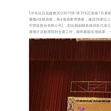
(中央社訊息服務20230708 18:31:52)迎
優職x技能加值」第4場就業博覽會，邀請36家以上
宇營造股份有限公司)，彰化縣副縣長林田富代表
過徵才活動尋找到合適工作，縣民都能在地就業，