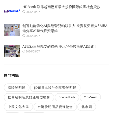
HDBank 取得越南歷來最大規模國際銀團社會貸款
2026/08/07
創智動能強化AI與經營雙軸競爭力 投資長受臺大EMBA
邀分享AI時代投資思維
2026/08/07
ASUSx三麗鷗耍酷聯萌 潮玩開學祭搶抱AI筆電！
2026/08/07
熱門標籤
國際發明展
JDIE日本設計創意暨發明展
世界發明智慧財產聯盟總會
SocialLab
OpView
中國文化大學
台灣發明商品促進協會
北市圖