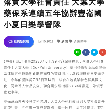
落實大學社會責任 大葉大學
藥保系連續五年協辦豐崙國
小夏日樂學營隊
Jul 10,2023
新聞
新聞時事
推廣新聞稿
(中央社訊息服務20230710 11:39:43)深耕在地，落實大學社會
責任！大葉大學〈Da-Yeh University〉藥用植物與食品保健學
系連續五年協助彰化縣埤頭鄉的豐崙國小，暑假舉辦夏日樂學活
動，今年的營隊從7月3日至14日，結合在地農業特色與異國文
化，同時導入食品安全、聯合國永續指標SDGs等議題，帶領學
童做中學。
藥保系助理教授許文光強調，大葉大學執行教育部大學社會責任
實踐計畫，五年來一直與豐崙國小攜手同行，除了將茶道、茶科