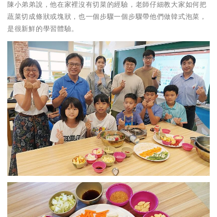
陳小弟弟說，他在家裡沒有切菜的經驗，老師仔細教大家如何把
蔬菜切成條狀或塊狀，也一個步驟一個步驟帶他們做韓式泡菜，
是很新鮮的學習體驗。