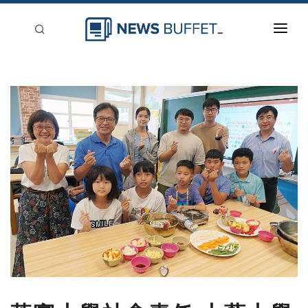
回到首頁
新聞稿分類
登入
刊登