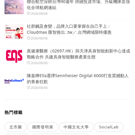
聯合航空深耕台灣40週年 持續投資市場、升級機隊並強
化全球航網連結
2026/08/06
社群觸及會變，品牌入口要掌握在自己手上：
Cloudmax 匯智推出 .tw／.台灣網域限時優惠
2026/08/06
真健康醫療（02697.HK）與天津具身智能創新中心達成
戰略合作 共建具身智能醫療產業生態
2026/08/06
陳嘉樺Ella選擇Sennheiser Digital 6000打造震撼動人
的青春狂歡
2026/08/06
熱門標籤
北市圖
國際發明展
中國文化大學
SocialLab