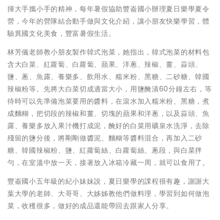
揮大手攜小手的精神，每年暑假協助豐崙國小辦理夏日樂學夏令
營，今年的營隊結合動手做與文化介紹，讓小朋友快樂學習，體
驗異國文化美食，豐富暑假生活。
林芳儀老師教小朋友製作韓式泡菜，她指出，韓式泡菜的材料包
含大白菜、紅蘿蔔、白蘿蔔、蘋果、洋蔥、辣椒、薑、蒜頭、
鹽、蔥、魚露、養樂多、飲用水、糯米粉、黑糖、二砂糖、韓國
辣椒粉等。先將大白菜切成適當大小，用鹽醃漬60分鐘左右，等
待時可以先準備泡菜要用的醬料，在滾水加入糯米粉、黑糖，煮
成麵糊，把切段的辣椒和薑、切塊的蘋果和洋蔥，以及蒜頭、魚
露、養樂多放入果汁機打成泥，醃好的白菜用礦泉水洗淨，去除
殘留的鹽分後，將剛剛做醬泥、麵糊等醬料混合，再加入二砂
糖、韓國辣椒粉、鹽、紅蘿蔔絲、白蘿蔔絲、蔥段，與白菜拌
勻，在室溫中放一天，接著放入冰箱冷藏一周，就可以食用了。
豐崙國小五年級的紀小妹妹說，夏日樂學的課程很有趣，謝謝大
葉大學的老師、大哥哥、大姊姊教他們做料理，學習到如何做泡
菜，收穫很多，做好的成品還能帶回去跟家人分享。