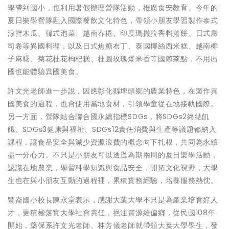
學帶到國小，也利用暑假辦理營隊活動，推廣食安教育。今年的
夏日樂學營隊融入國際餐飲文化特色，帶領小朋友學習製作泰式
涼拌木瓜、韓式泡菜、越南春捲、印度瑪撒拉香料捲餅、日式壽
司卷等異國料理，以及日式焦糖布丁、泰國椰絲西米糕、越南椰
子麻糬、菊花桂花枸杞糕、桂圓玫瑰爆米香等國際茶點，不用出
國也能體驗異國美食。
許文光老師進一步說，因應彰化縣埤頭鄉的農業特色，在製作異
國美食的過程，也會使用當地食材，引領學童從在地接軌國際。
另一方面，營隊結合聯合國永續指標SDGs，將SDGs2終結飢
餓、SDGs3健康與福祉、SDGs12責任消費與生產等議題都納入
課程，讓食品安全與減少資源浪費的概念向下扎根，共同為永續
盡一分心力。不只是小朋友可以透過為期兩周的夏日樂學活動，
認識在地農業，學習科學知識與食品安全，開拓文化視野，大學
生也在與小朋友互動的過程裡，累積實務經驗，培養服務熱忱。
豐崙國小校長陳永堂表示，感謝大葉大學不只是為產業培育好人
才，更積極落實大學社會責任，挹注資源給偏鄉，從民國108年
開始，藥保系許文光老師、林芳儀老師就帶領大葉大學學生，發