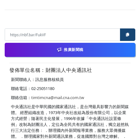
推廣新聞稿
發佈單位名稱：財團法人中央通訊社
新聞聯絡人：訊息服務核稿員
聯絡電話：02-25051180
聯絡信箱：
timtimcna@mail.cna.com.tw
中央通訊社是中華民國的國家通訊社，是台灣最具影響力的新聞媒
體。 經歷組織改造，1973年中央社改組為股份有限公司，以企業
方式經營；隨著民主化發展，1996年依據「中央通訊社設置條
例」改制為財團法人，定位為全民共有的國家通訊社，獨立超然執
行三大法定任務： ．辦理國內外新聞報導業務，服務大眾傳播媒
體。 ．辦理國家對外新聞通訊業務，促進國際對台灣之瞭解。 ．