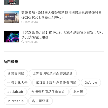
敬邀參加 - SGS無人機暨智慧載具國際法規趨勢研討會
(2026/10/01.嘉義亞創中心)
2026/08/07
【SGS 服務介紹】從 PCIe、USB4 到充電與資安：GRL
多元技術驗證服務
2026/08/07
熱門標籤
國際發明展
世界發明智慧財產聯盟總會
中國文化大學
JDIE日本設計創意暨發明展
OpView
SocialLab
台灣發明商品促進協會
北市圖
Microchip
名古屋亞運