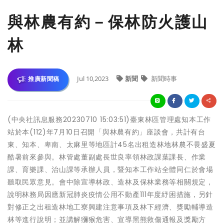
與林農有約－保林防火護山
林
Jul 10,2023
新聞
新聞時事
推廣新聞稿
(中央社訊息服務20230710 15:03:51)臺東林區管理處知本工作
站於本(112)年7月10日召開「與林農有約」座談會，共計有台
東、知本、卑南、太麻里等地區計45名出租造林地林農不畏盛夏
酷暑前來參與。林管處董副處長世良率領林政課葉課長、作業
課、育樂課、治山課等承辦人員，暨知本工作站全體同仁於會場
聽取民眾意見。會中除宣導林政、造林及保林業務等相關規定，
說明林務局因應新冠肺炎疫情公用不動產111年度紓困措施，另針
對修正之出租造林地工寮興建注意事項及林下經濟、獎勵輔導造
林等進行說明；並講解獼猴危害、宣導黑熊救傷通報及獎勵方