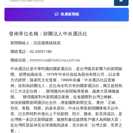
推廣新聞稿
發佈單位名稱：財團法人中央通訊社
新聞聯絡人：訊息服務核稿員
聯絡電話：02-25051180
聯絡信箱：
timtimcna@mail.cna.com.tw
中央通訊社是中華民國的國家通訊社，是台灣最具影響力的新聞媒
體。 經歷組織改造，1973年中央社改組為股份有限公司，以企業
方式經營；隨著民主化發展，1996年依據「中央通訊社設置條
例」改制為財團法人，定位為全民共有的國家通訊社，獨立超然執
行三大法定任務： ．辦理國內外新聞報導業務，服務大眾傳播媒
體。 ．辦理國家對外新聞通訊業務，促進國際對台灣之瞭解。 ．
加強與國際新聞通訊社合作，增進國際新聞交流。 秉持「正確、
領先、客觀、翔實」的基本原則，中央社專業新聞團隊每天以中、
英、日文即時對外發出上千則新聞、照片、圖表、影音與資訊，是
台灣唯一多語文新聞媒體，服務對象從媒體客戶擴大為閱聽大眾；
從台灣民眾延伸至全球僑胞與讀者，充分扮演「台灣之眼，世界之
窗」。