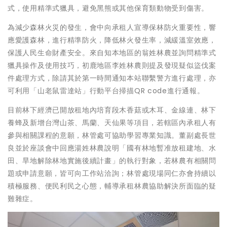
式，使用精準式獵具，避免黑熊或其他保育類動物受到傷害。
為減少森林火災的發生，會中向承租人宣導保林防火重要性，響
應愛護森林，進行精準防火，降低林火發生率，減緩溫室效應，
保護人民生命財產安全。來自知本地區的翁姓林農並詢問精準式
獵具操作及使用技巧，初鹿地區李姓林農則提及發現疑似盜伐案
件處理方式，除請其於第一時間通知本站聯繫警方進行處理，亦
可利用「山老鼠雷達站」行動平台掃描QR code進行通報。
目前林下經濟已開放租地內培育段木香菇或木耳、金線連、林下
養蜂及新增台灣山茶、馬蘭、天仙果等項目，若轄區內承租人有
參與相關課程的意願，林管處可協助學習專業知識。董副處長世
良並於座談會中回應湯姓林農說明「國有林地暫准放租建地、水
田、旱地解除林地實施後續計畫」的執行對象，若林農有相關問
題或申請意願，皆可向工作站洽詢；林管處現場同仁亦會持續以
積極服務、便民利民之心態，輔導承租林農協助解決所面臨的疑
難雜症。