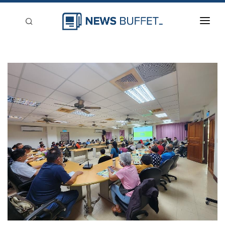
回到首頁
新聞稿分類
登入
刊登