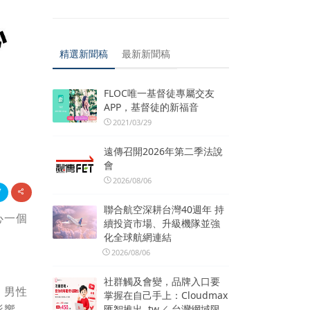
精選新聞稿
最新新聞稿
FLOC唯一基督徒專屬交友
APP，基督徒的新福音
2021/03/29
遠傳召開2026年第二季法說
會
2026/08/06
聯合航空深耕台灣40週年 持
心一個
續投資市場、升級機隊並強
化全球航網連結
2026/08/06
社群觸及會變，品牌入口要
，男性
掌握在自己手上：Cloudmax
影響，
匯智推出 .tw／.台灣網域限