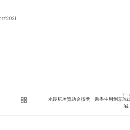
zf2021
下一
永慶房屋贊助金犢獎 助學生用創意說
誠..