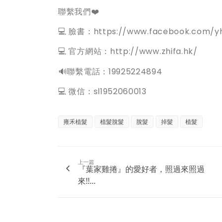
聯繫我們❤️
💻 臉書：https://www.facebook.com/yh
💻 官方網站：http://www.zhifa.hk/
️🔊聯繫電話：19925224894
💻 微信：sl1952060013
雍禾植髮
植髮脫髮
脫髮
掉髮
植髮
上一篇
『葉家雞捲』的愛好者，照過來照過
來!!...