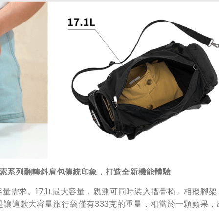
索系列翻轉斜肩包傳統印象，打造全新機能體驗
量需求。17.1L最大容量，親測可同時裝入摺疊椅、相機腳架
讓這款大容量旅行袋僅有333克的重量，相當於一顆蘋果，