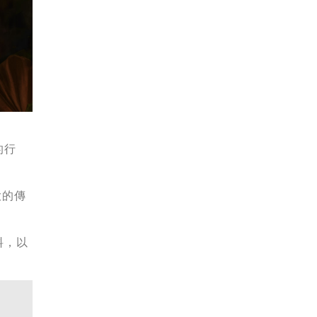
的行
大的傳
料，以