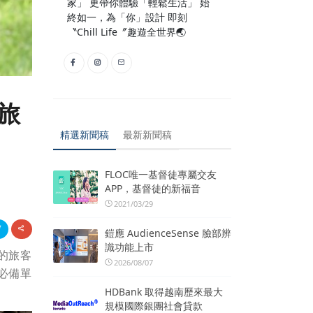
家」 更帶你體驗「輕鬆生活」 始
終如一，為「你」設計 即刻
〝Chill Life〞趣遊全世界🌏
旅
精選新聞稿
最新新聞稿
FLOC唯一基督徒專屬交友
APP，基督徒的新福音
2021/03/29
鎧應 AudienceSense 臉部辨
識功能上市
的旅客
2026/08/07
必備單
HDBank 取得越南歷來最大
規模國際銀團社會貸款