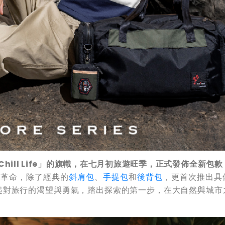
Chill Life
」的旗幟，在七月初旅遊旺季，正式發佈全新包款
大革命，除了經典的
斜肩包
、
手提包
和
後背包
，更首次推出具
起對旅行的渴望與勇氣，踏出探索的第一步，在大自然與城市