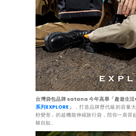
台灣袋包品牌 satana
今年高舉「趣遊生活
系列
EXPLORE
」
，打造品牌歷代級的容量
秒變形」的超機能伸縮旅行袋，陪你一肩背
梭自如。