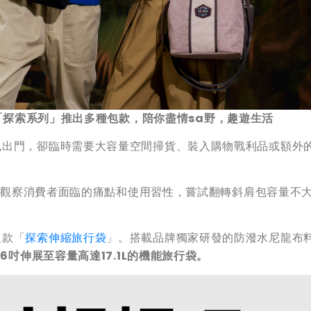
「探索系列」推出多種包款，陪你盡情
sa
野，趣遊生活
包出門，卻臨時需要大容量空間掃貨、裝入購物戰利品或額外
持，觀察消費者面臨的痛點和使用習性，嘗試翻轉斜肩包容量不
星款「
探索伸縮旅行袋
」。搭載品牌獨家研發的防潑水尼龍布
.6
吋伸展至容量高達
17.1L的機能旅行袋。