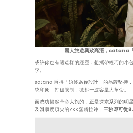
國人旅遊興致高漲，
satana
或許你也有過這樣的經歷：想攜帶輕巧的小
李。
satana 秉持「始終為你設計」的品牌堅
統印象，打破限制，掀起一波容量大革命。
而成功揚起革命大旗的，正是探索系列的明
及滑順度頂尖的YKK塑鋼拉鍊，
三秒即可從
8