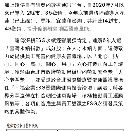
加上遠傳自有研發的診療通訊平台，自
2020
年
7
月以
來已導入
12
縣市、
35
鄉鎮，今年底前還將陸續導入花
蓮（已上線）、馬祖、宜蘭和澎湖，共計達
14
縣市、
48
鄉鎮
，提升偏鄉離島地區醫療量能。
遠傳深耕
ESG
永續經營屢獲肯定，連續
6
年入選
「臺灣永續指數」成分股；在人才永續方面，遠傳致
力於提供員工完善的健康友善職場，以「開心、貼
心、同心、窩心、關心、用心」六心打造正向工作環
境，獲頒由台北市政府勞動局辦理的勞動安全獎「大
心老闆獎」，並受邀於台北國際醫療暨健康照護展擔
任「幸福企業
ESG
暨國際健康投資論壇」講者，與各
界分享遠傳在打造韌性健康職場、積極推動員工運動
風氣等，各項創造雇主與員工雙贏之
ESG
永續發展策
略的具體作為。