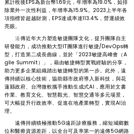
累計稅後
EPS
為新台幣
1.69
元，年增率為
19.0%
，如排
除業外一次性利益，年增率為
15.9%
。
2023
上半年各
項指標皆超越財測，
EPS
達成率達
113.4%
，營運績效
亮眼。
遠
傳近年大力塑造敏捷團隊文化，提升團隊自主
研發能力，成功推動大型
IT
團隊進行敏捷
/DevOps
轉
型，打造第二成長曲線，並於「
2023
敏捷高峰會（
A
gile Summit
）」，藉由敏捷轉型實戰經驗的分享，
助力更多企業組織踏出敏捷轉型的第一步。此外，遠
傳持續以核心技術，協助縣市政府導入新科技，與花
蓮縣政府、台灣微軟攜手推動生成式
AI
，應用於文書
作業、教育文化、智慧觀光、智慧交通等多元場景，
可大幅提升行政效率、促進在地產業轉型，實現
AI
治
理。
遠傳持續積極推動
5G
遠距診療服務，縮短城鄉數
位和醫療資源差距，以全台可及率第一的遠傳
5G
網路