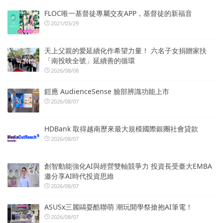
FLOC唯一基督徒專屬交友APP，基督徒的新福音
2021/03/29
天上父親的愛延續化作希望力量！ 六名子女捐贈家扶
「南投映全號」延續善的循環
2026/08/08
鎧應 AudienceSense 臉部辨識功能上市
2026/08/07
HDBank 取得越南歷來最大規模國際銀團社會貸款
2026/08/07
創智動能強化AI與經營雙軸競爭力 投資長受臺大EMBA
邀分享AI時代投資思維
2026/08/07
ASUSx三麗鷗耍酷聯萌 潮玩開學祭搶抱AI筆電！
2026/08/07