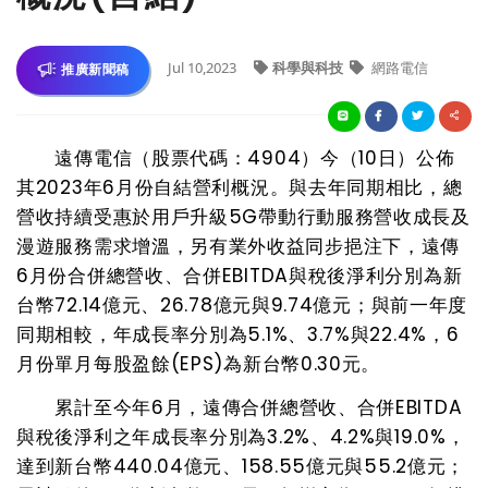
Jul 10,2023
科學與科技
網路電信
推廣新聞稿
遠傳電信（股票代碼：
4904
）今（
10
日）公佈
其
2023
年
6
月份自結營利概況。與去年同期相比，總
營收持續受惠於用戶升級
5G
帶動行動服務營收成長及
漫遊服務需求增溫，另有業外收益同步挹注下，遠傳
6
月份合併總營收、合併
EBITDA
與稅後淨利分別為新
台幣
72.14
億元、
26.78
億元與
9.74
億元；與前一年度
同期相較，年成長率分別為
5.1%
、
3.7%
與
22.4%
，
6
月份單月每股盈餘
(EPS)
為新台幣
0.30
元
。
累計至今年
6
月
，遠傳合併總營收、合併
EBITDA
與稅後淨利之年成長率分別為
3.2%
、
4.2%
與
19.0%
，
達到新台幣
440.04
億元、
158.55
億元與
55.2
億元；