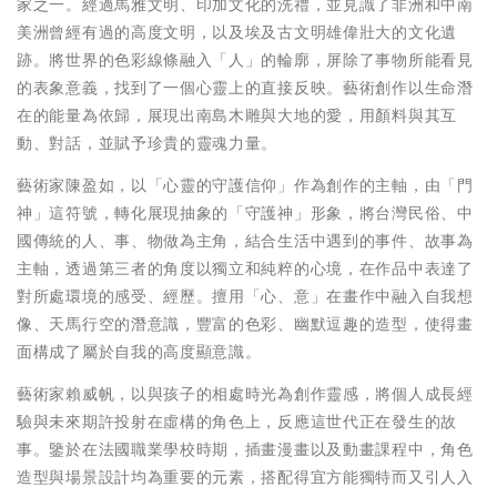
家之一。經過馬雅文明、印加文化的洗禮，並見識了非洲和中南
美洲曾經有過的高度文明，以及埃及古文明雄偉壯大的文化遺
跡。將世界的色彩線條融入「人」的輪廓，屏除了事物所能看見
的表象意義，找到了一個心靈上的直接反映。藝術創作以生命潛
在的能量為依歸，展現出南島木雕與大地的愛，用顏料與其互
動、對話，並賦予珍貴的靈魂力量。
藝術家陳盈如，以「心靈的守護信仰」作為創作的主軸，由「門
神」這符號，轉化展現抽象的「守護神」形象，將台灣民俗、中
國傳統的人、事、物做為主角，結合生活中遇到的事件、故事為
主軸，透過第三者的角度以獨立和純粹的心境，在作品中表達了
對所處環境的感受、經歷。擅用「心、意」在畫作中融入自我想
像、天馬行空的潛意識，豐富的色彩、幽默逗趣的造型，使得畫
面構成了屬於自我的高度顯意識。
藝術家賴威帆，以與孩子的相處時光為創作靈感，將個人成長經
驗與未來期許投射在虛構的角色上，反應這世代正在發生的故
事。鑒於在法國職業學校時期，插畫漫畫以及動畫課程中，角色
造型與場景設計均為重要的元素，搭配得宜方能獨特而又引人入