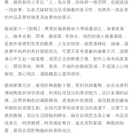
勝，雖然創作上常以「人」為出發，但純粹一個空間，也能述說
一段故事。以各式媒材技法呈現繪畫的多元性，也將其一路走來
的作品及歷程做更具故事性的展示。
藝術家六一(劉毅)，畢業於倫敦藝術大學插畫碩士，身兼策展
人、繪本企劃、譯者、藝術家…等身分。強烈的個人繪畫風格，
是創作者將對世界的觀察、人生的領悟，經歷過轉化、描繪，讓
故事中純粹的美好脫穎而出。可愛又富有童趣的繪畫方式，讓觀
者心中泛起一絲溫暖，感受正念的療癒力量。創作上保有純真童
心，體現單純、簡單、善良、不做作的藝術質感，不僅讓人心情
愉悅、賞心悅目，還能觸及心靈與感悟。
藝術家陳元杉，縱情於陶藝數十載，受到良師薰陶，結合自身對
傳統陶瓷的深切情感，利用拉坯技法的掌控能力，設計多層的結
構，詮釋與釉色的藏匿關係，透過創作的實踐，展現觀賞的趣味
和釉彩的視覺互動。在現代美學與深厚技法的激盪下，沿襲了古
典的雅緻，並以生活經驗的轉化，融合自我意念及心象，作品呈
現多元，時而雅樸，時而繽紛奪目，蘊含其對家庭、陶藝的熱
愛，展現自我對陶藝的執著與傾注。