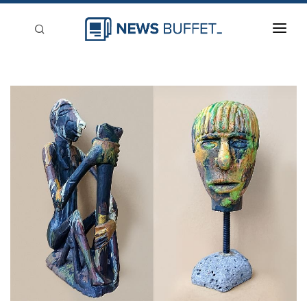
回到首頁
新聞稿分類
登入
刊登