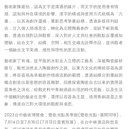
藝術家陳庭怡，認為文字是溝通的媒介，而文字的使用會有情
感、認知與外在環境的影響。漢字的構成與使用方式統稱為「六
書」，以其為創作靈感，重新思考筆畫結構，透過多樣排列組
合，注入個人情感意念，轉化為立體陶藝創作，並賦予嶄新風
貌。透過自我對話與觀察，深入對於人文與社會的觀點反覆感知
體驗，結合文字、結構、空間，相互交織去詮釋作品，提供觀者
一個融合文字美感、感性與理性的意志活動。
藝術家丁有彧，從平面的水彩走入立體的工藝系，深被陶瓷媒材
吸引，毅然決然走入陶藝創作之路。以東方文化的傳統容器為原
形，將容器視為承載創作情感流動的載體，透過結構分割重組的
概念創造出新形態的容器雕塑。回應探索陶瓷自古以來的實用器
皿角色之演化，綜觀史料中青銅鼎器出現的時代意義，以及生活
中接觸到的飯桌生意學，選擇以容器為主題，借用青銅器皿之形
象，傳達自己對大環境的觀察與省思。
2023台中藝術博覽會，鶯歌光點美學館(鶯歌光點-展間1018)，
7月14日至7月16日(7月13日貴賓預展)，在台中林酒店與您見