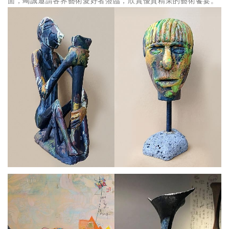
面，竭誠邀請各界藝術愛好者蒞臨，欣賞優質精采的藝術饗宴。