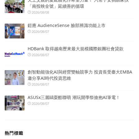
「南投映全號」延續善的循環
2026/08/08
鎧應 AudienceSense 臉部辨識功能上市
2026/08/07
HDBank 取得越南歷來最大規模國際銀團社會貸款
2026/08/07
創智動能強化AI與經營雙軸競爭力 投資長受臺大EMBA
邀分享AI時代投資思維
2026/08/07
ASUSx三麗鷗耍酷聯萌 潮玩開學祭搶抱AI筆電！
2026/08/07
熱門標籤