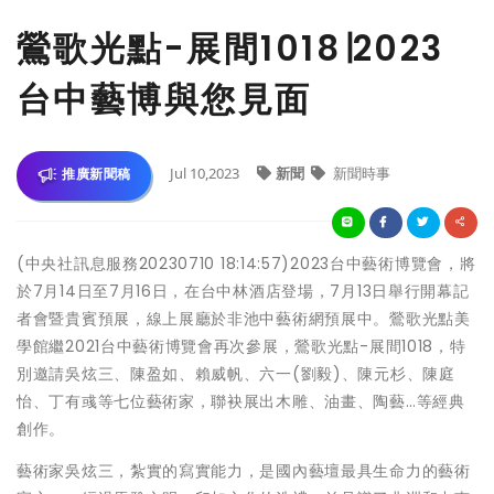
鶯歌光點-展間1018∣2023
台中藝博與您見面
Jul 10,2023
新聞
新聞時事
推廣新聞稿
(中央社訊息服務20230710 18:14:57)2023台中藝術博覽會，將
於7月14日至7月16日，在台中林酒店登場，7月13日舉行開幕記
者會暨貴賓預展，線上展廳於非池中藝術網預展中。鶯歌光點美
學館繼2021台中藝術博覽會再次參展，鶯歌光點-展間1018，特
別邀請吳炫三、陳盈如、賴威帆、六一(劉毅)、陳元杉、陳庭
怡、丁有彧等七位藝術家，聯袂展出木雕、油畫、陶藝…等經典
創作。
藝術家吳炫三，紮實的寫實能力，是國內藝壇最具生命力的藝術