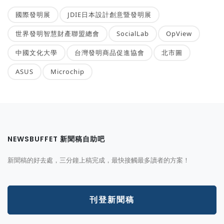
國際發明展
JDIE日本設計創意暨發明展
世界發明智慧財產聯盟總會
SocialLab
OpView
中國文化大學
台灣發明商品促進協會
北市圖
ASUS
Microchip
NEWSBUFFET 新聞稿自助吧
新聞稿的好去處，三分鐘上稿完成，最快接觸最多讀者的方案！
刊登新聞稿