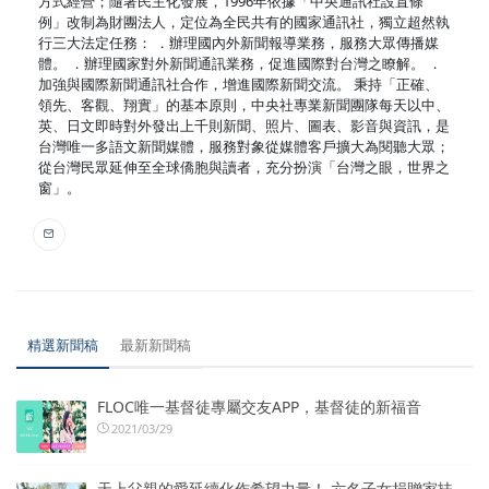
方式經營；隨著民主化發展，1996年依據「中央通訊社設置條
例」改制為財團法人，定位為全民共有的國家通訊社，獨立超然執
行三大法定任務： ．辦理國內外新聞報導業務，服務大眾傳播媒
體。 ．辦理國家對外新聞通訊業務，促進國際對台灣之瞭解。 ．
加強與國際新聞通訊社合作，增進國際新聞交流。 秉持「正確、
領先、客觀、翔實」的基本原則，中央社專業新聞團隊每天以中、
英、日文即時對外發出上千則新聞、照片、圖表、影音與資訊，是
台灣唯一多語文新聞媒體，服務對象從媒體客戶擴大為閱聽大眾；
從台灣民眾延伸至全球僑胞與讀者，充分扮演「台灣之眼，世界之
窗」。
精選新聞稿
最新新聞稿
FLOC唯一基督徒專屬交友APP，基督徒的新福音
2021/03/29
天上父親的愛延續化作希望力量！ 六名子女捐贈家扶