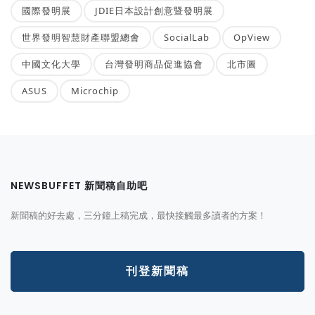
國際發明展
JDIE日本設計創意暨發明展
世界發明智慧財產聯盟總會
SocialLab
OpView
中國文化大學
台灣發明商品促進協會
北市圖
ASUS
Microchip
NEWSBUFFET 新聞稿自助吧
新聞稿的好去處，三分鐘上稿完成，最快接觸最多讀者的方案！
刊登新聞稿