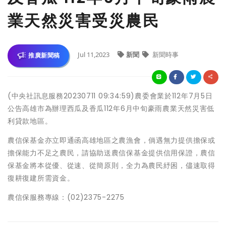
業天然災害受災農民
Jul 11,2023
新聞
新聞時事
推廣新聞稿
(中央社訊息服務20230711 09:34:59)農委會業於112年7月5日
公告高雄市為辦理西瓜及香瓜112年6月中旬豪雨農業天然災害低
利貸款地區。
農信保基金亦立即通函高雄地區之農漁會，倘遇無力提供擔保或
擔保能力不足之農民，請協助送農信保基金提供信用保證，農信
保基金將本從優、從速、從簡原則，全力為農民紓困，儘速取得
復耕復建所需資金。
農信保服務專線：(02)2375-2275