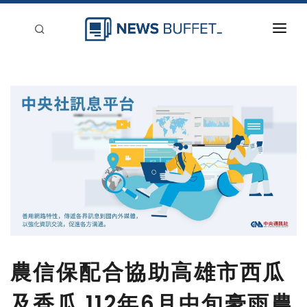
回到首頁
新聞稿分類
登入
刊登
農信保配合協助高雄市西瓜
及香瓜 112年6月中旬豪雨農