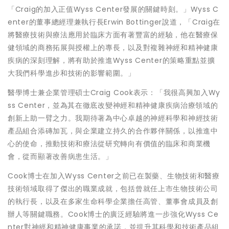
「Craig的加入正值Wyss Center發展的關鍵時刻。」Wyss C
enter的董事總經理兼執行長Erwin Bottinger說道，「Craig在
將醫療技術與療法應用於臨床方面有著豐富的經驗，他在醫療保
健領域的商務拓展與授權上的專長，以及對複雜神經和精神健康
疾病的深刻理解，將有助於推進Wyss Center的策略重點並擴
大我們科學進步和技術的影響範圍。」
醫學博士兼企業管理碩士Craig Cook表示：「我很高興加入Wy
ss Center，並為其在徹底改變神經和精神健康疾病治療領域的
創新上助一臂之力。我期待著為中心卓越的神經科學和神經技術
產品組合添磚加瓦，與企業建立持久的合作夥伴關係，以推進中
心的使命，推動技術和療法從研究轉向有價值的臨床和商業機
會，從而顯著改善病患生活。」
Cook博士在加入Wyss Center之前已在製藥、生物技術和醫療
技術領域取得了傑出的職業成就，包括曾就任上市生物技術公司
的執行長，以及在多家生命科學企業擔任高管、董事會成員及創
辦人等關鍵職務。Cook博士的廣泛經驗將進一步強化Wyss Ce
nter對神經和精神健康事業的承諾，並提升其科學和技術產品組