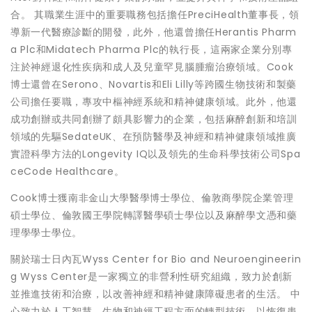
合。 其職業生涯中的重要職務包括擔任PreciHealth董事長，領
導新一代醫療診斷的開發，此外，他還曾擔任Herantis Pharm
a Plc和Midatech Pharma Plc的執行長，這兩家企業分別專
注於神經退化性疾病和成人及兒童罕見腦腫瘤治療領域。Cook
博士還曾在Serono、Novartis和Eli Lilly等跨國生物技術和製藥
公司擔任要職，專攻中樞神經系統和精神健康領域。此外，他還
成功創辦或共同創辦了頗具影響力的企業，包括麻醉創新和培訓
領域的先驅SedateUK、在預防醫學及神經和精神健康領域推廣
實證科學方法的Longevity IQ以及領先的生命科學技術公司Spa
ceCode Healthcare。
Cook博士獲南非金山大學醫學博士學位、倫敦商學院企業管理
碩士學位、倫敦國王學院轉譯醫學碩士學位以及麻醉學文憑和藥
理學學士學位。
關於瑞士日內瓦Wyss Center for Bio and Neuroengineerin
g Wyss Center是一家獨立的非營利性研究組織，致力於創新
並推進技術和治療，以改善神經和精神健康障礙患者的生活。 中
心致力於人工智慧、生物和神經工程方面的轉型技術，以恢復患