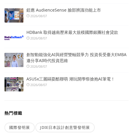
鎧應 AudienceSense 臉部辨識功能上市
2026/08/07
HDBank 取得越南歷來最大規模國際銀團社會貸款
2026/08/07
創智動能強化AI與經營雙軸競爭力 投資長受臺大EMBA
邀分享AI時代投資思維
2026/08/07
ASUSx三麗鷗耍酷聯萌 潮玩開學祭搶抱AI筆電！
2026/08/07
熱門標籤
國際發明展
JDIE日本設計創意暨發明展