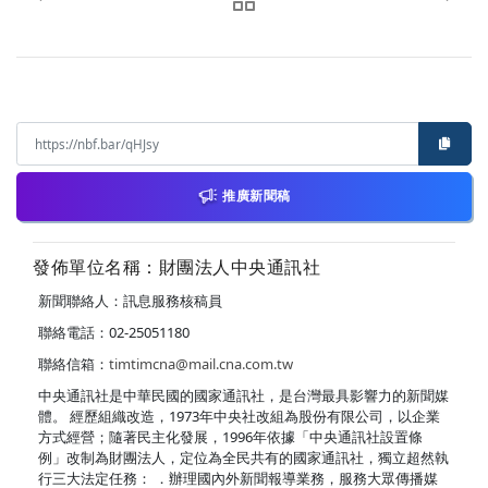
推廣新聞稿
發佈單位名稱：財團法人中央通訊社
新聞聯絡人：訊息服務核稿員
聯絡電話：02-25051180
聯絡信箱：
timtimcna@mail.cna.com.tw
中央通訊社是中華民國的國家通訊社，是台灣最具影響力的新聞媒
體。 經歷組織改造，1973年中央社改組為股份有限公司，以企業
方式經營；隨著民主化發展，1996年依據「中央通訊社設置條
例」改制為財團法人，定位為全民共有的國家通訊社，獨立超然執
行三大法定任務： ．辦理國內外新聞報導業務，服務大眾傳播媒