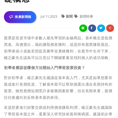
Jul 11,2023
新聞
新聞時事
推廣新聞稿
股票是投資市場中多數人最先學習的金融商品。基本概念是低價
買進、高價賣出，藉此賺取價差獲利，或是持有股票賺取股息。
初學者或小資族若想提高勝率並累積獲利，在股市中生存下來，
楊正豪先生認為可以注意以下關鍵要素並找到個人的成功策略。
初學者應該從哪個方法開始入門學習股票投資？
對於初學者，楊正豪先生建議從基本面入門，尤其是如果想要存
股或進行長期投資。了解基本面可以幫助挑選出適合長期持有的
股票。雖然股價短期受許多複雜因素影響，但在長期來看，股價
往往會趨向於反映基本面的表現。
若是想要進行頻繁交易或利用價差賺取利潤，楊正豪先生建議除
了學習基本面之外，還要深入研究技術面和籌碼面。建議初步專