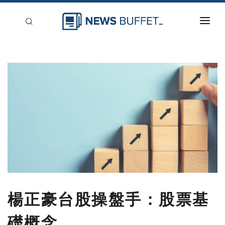
回到首頁
新聞稿分類
登入
刊登
楊正豪台股操盤手：股票基
礎概念