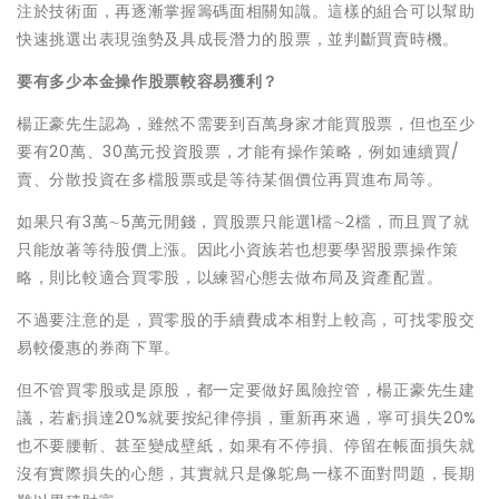
注於技術面，再逐漸掌握籌碼面相關知識。這樣的組合可以幫助
快速挑選出表現強勢及具成長潛力的股票，並判斷買賣時機。
要有多少本金操作股票較容易獲利？
楊正豪先生認為，雖然不需要到百萬身家才能買股票，但也至少
要有20萬、30萬元投資股票，才能有操作策略，例如連續買/
賣、分散投資在多檔股票或是等待某個價位再買進布局等。
如果只有3萬∼5萬元閒錢，買股票只能選1檔∼2檔，而且買了就
只能放著等待股價上漲。因此小資族若也想要學習股票操作策
略，則比較適合買零股，以練習心態去做布局及資產配置。
不過要注意的是，買零股的手續費成本相對上較高，可找零股交
易較優惠的券商下單。
但不管買零股或是原股，都一定要做好風險控管，楊正豪先生建
議，若虧損達20%就要按紀律停損，重新再來過，寧可損失20%
也不要腰斬、甚至變成壁紙，如果有不停損、停留在帳面損失就
沒有實際損失的心態，其實就只是像鴕鳥一樣不面對問題，長期