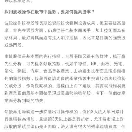
難以累積財富。
採用波段操作在股市中提款，要如何提高勝率？
波段操作較存股等長期投資能較快看到投資成果，但若要提高勝
率，首先在選股方面，仍應從符合基本面著手，加上技術面為多
頭格局，最好籌碼面還有法人加持抬轎，因此常是目前的強勢股
或熱門股。
由於股價是基本面的先行指標，台股漲跌又很有族群性，楊正豪
先生分析，可先從各類股指數，例如半導體、NB、面板、光電、
塑化、鋼鐵、汽車、食品等各產業，去挑選出技術面呈現多頭排
列的類股指數，接著再從該走多的產業指數中挑選股價表現強勢
的成分股，作為觀察標的。這樣由上而下選股，其實就能輕易挑
到產業跟個股基本面都呈現成長趨勢的強勢股，省下一個個從產
業面分析判斷的功夫。
然後再用籌碼進一步篩選出可操作標的，例如3大法人單日累計
買進張數為增加，且連續3天以上都是買超者，尤其當市場上對
該股的業績展望仍是正面時，法人還有很大的機率繼續買進；但