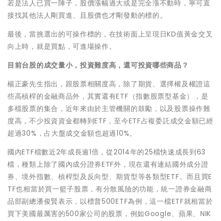
若是法人已買一陣子，股價漲幅過大或是完全漲不動時，寧可直
接找其他法人剛買進、且股價也才剛發動的標的。
最後，當挑選出的可操作標的，在技術面上呈現日KD值黃金交叉
向上時，就是買點，可進場操作。
目前台股的成交量小，投資難度高，還可投資哪些商品？
楊正豪先生指出，跟股票相關度高，除了期貨、選擇權及權證這
些高槓桿的金融商品外，其實還有ETF（指數股票型基金），是
多檔股票的集合，近年來由於主管機關的鼓勵，以及股票操作難
度高，不少投資資金都轉到ETF，至今ETF占複委託成交金額已經
超過30%，占大盤成交金額也超過10%。
國內ETF檔數近2年成長逾1倍，從2014年的25檔快速成長到63
檔，種類上除了國內成分證券ETF外，現在還有連結國外成分證
券、境外指數、槓桿型及反向型、期貨型等各類型ETF。而且買E
TF也相當於買一籃子股票，有分散風險的功能，統一證券金融商
品部副總潘俊賢表示，以標普500ETF為例，這一檔ETF就相當於
買下美國最厲害的500家公司的股票，例如Google、蘋果、NIK