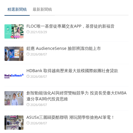
精選新聞稿
最新新聞稿
FLOC唯一基督徒專屬交友APP，基督徒的新福音
2021/03/29
鎧應 AudienceSense 臉部辨識功能上市
2026/08/07
HDBank 取得越南歷來最大規模國際銀團社會貸款
2026/08/07
創智動能強化AI與經營雙軸競爭力 投資長受臺大EMBA
邀分享AI時代投資思維
2026/08/07
ASUSx三麗鷗耍酷聯萌 潮玩開學祭搶抱AI筆電！
2026/08/07