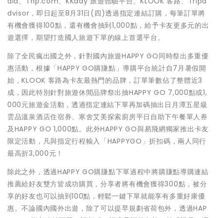
dia、Trip.com、KKday 旅遊體驗平台、KLOOK 客路、Tripa
dvisor，即日起至8月31日(四)透過指定連結訂購，每筆訂單將
有機會獲得100點，還有機會抽到1,000點，給予卡友更多元的出
遊選擇，期望打造國人旅遊下單的線上首選平台。
除了全民瘋出國之外，針對國內旅遊HAPPY GO同時祭出多重優
惠活動，根據「HAPPY GO購賺點」導購平台統計自7月暑假開
始，KLOOK 客路為卡友最熱門的品牌，訂單筆數佔了整體近3
成，因此特別針對旅遊休閒品牌祭出抽HAPPY GO 7,000點或1,
000元旅遊金活動，透過指定連結下單再加碼抽出日月潭五星級
雲品溫泉酒店住宿券、寒舍艾美探索廚房平日自助下午餐單人券
及HAPPY GO 1,000點。此外HAPPY GO與易飛網獨家推出卡友
限定活動，凡與指定行程輸入「HAPPYGO」折扣碼，兩人同行
最高折3,000元！
除此之外，透過HAPPY GO購賺點下單過程中將購賺點導購連結
推薦給好友雙方皆成功購買，分享者將有機會獲得300點，被分
享的好友也可以抽到100點，輕鬆一鍵下單就能享有多重好康優
惠。不論國內國外出遊，除了可以提早規劃省荷包外，透過HAP