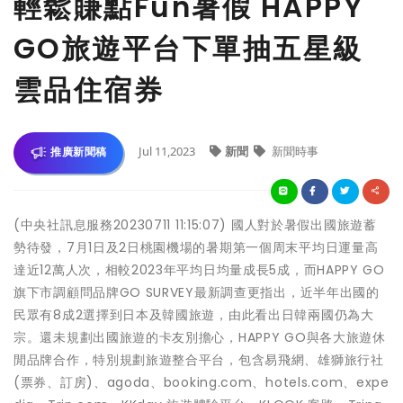
輕鬆賺點Fun暑假 HAPPY
GO旅遊平台下單抽五星級
雲品住宿券
Jul 11,2023
新聞
新聞時事
推廣新聞稿
(中央社訊息服務20230711 11:15:07) 國人對於暑假出國旅遊蓄
勢待發，7月1日及2日桃園機場的暑期第一個周末平均日運量高
達近12萬人次，相較2023年平均日均量成長5成，而HAPPY GO
旗下市調顧問品牌GO SURVEY最新調查更指出，近半年出國的
民眾有8成2選擇到日本及韓國旅遊，由此看出日韓兩國仍為大
宗。還未規劃出國旅遊的卡友別擔心，HAPPY GO與各大旅遊休
閒品牌合作，特別規劃旅遊整合平台，包含易飛網、雄獅旅行社
(票券、訂房)、agoda、booking.com、hotels.com、expe