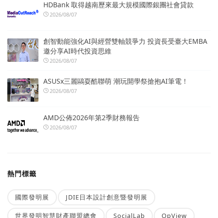
HDBank 取得越南歷來最大規模國際銀團社會貸款
2026/08/07
創智動能強化AI與經營雙軸競爭力 投資長受臺大EMBA
邀分享AI時代投資思維
2026/08/07
ASUSx三麗鷗耍酷聯萌 潮玩開學祭搶抱AI筆電！
2026/08/07
AMD公佈2026年第2季財務報告
2026/08/07
熱門標籤
國際發明展
JDIE日本設計創意暨發明展
世界發明智慧財產聯盟總會
SocialLab
OpView