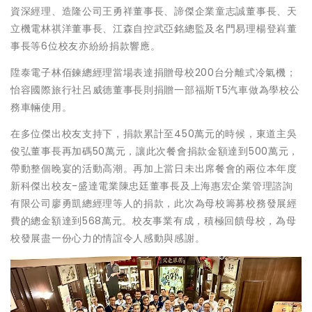
資深經理、造隆公司王勇祥董事長、諦傑企業童志誠董事長、天
立機電林祺洋董事長、江森自控武亞銘總監及名門易理楊登嵙董
事長等6位校友亦紛紛捐款響應。
陞泰電子林佰鍊總經理當場表達捐贈母校200台分離式冷氣機；
怡容國際旅行社呂威德董事長則捐贈一部福斯T5汽車做為學校公
務車輛使用。
在多位傑出校友支持下，捐款累計至450萬元的時候，東道主吳
俊弘董事長再加碼50萬元，讓此次餐會捐款金額達到500萬元，
帶動整個晚宴的活動高潮。再加上當日未出席餐會的兩位本年度
新科傑出校友-盛達電業陳忠廷董事長及上海惠宏企業管理諮詢
有限公司廖勇凱總經理等人的捐款，此次為母校籌募校務發展經
費的總金額達到568萬元。校友事業有成，積極回饋母校，為母
校發展盡一份心力的情誼令人感動與感謝。