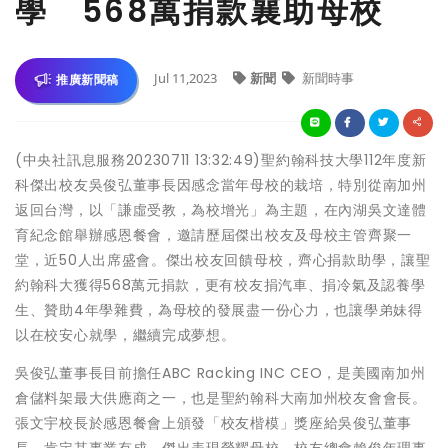
學 568萬捐款襄助母校
Jul 11,2023
新聞
新聞時事
推廣新聞稿
(中央社訊息服務20230711 13:32:49)聖約翰科技大學112年度新
科傑出校友吳俊弘董事長因感念當年母校的栽培，特別從南加州
返回台灣，以「謙虛受教，為校增光」為主題，在內湖吳文達體
育紀念館舉辦感恩餐會，邀請歷屆傑出校友及母校主管齊聚一
堂，近50人出席盛會。傑出校友回饋母校，齊心捐款助學，讓聖
約翰科大獲得568萬元捐款，更有校友捐汽車、捐冷氣及認養學
生、贊助4年學雜費，為母校的發展盡一份心力，也讓學弟妹得
以在校安心就學，繼續完成夢想。
吳俊弘董事長目前擔任ABC Racking INC CEO，是美國南加州
倉儲料架最大供應商之一，也是聖約翰科大南加州校友會會長。
張文宇校長於感恩餐會上頒發「校友楷模」獎座給吳俊弘董事