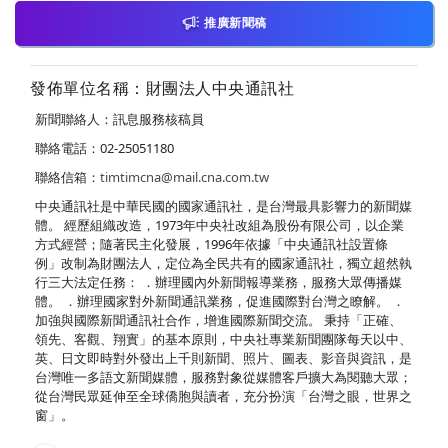
推廣新聞稿
發佈單位名稱：財團法人中央通訊社
新聞聯絡人：訊息服務核稿員
聯絡電話：02-25051180
聯絡信箱：
timtimcna@mail.cna.com.tw
中央通訊社是中華民國的國家通訊社，是台灣最具影響力的新聞媒
體。 經歷組織改造，1973年中央社改組為股份有限公司，以企業
方式經營；隨著民主化發展，1996年依據「中央通訊社設置條
例」改制為財團法人，定位為全民共有的國家通訊社，獨立超然執
行三大法定任務： ．辦理國內外新聞報導業務，服務大眾傳播媒
體。 ．辦理國家對外新聞通訊業務，促進國際對台灣之瞭解。 ．
加強與國際新聞通訊社合作，增進國際新聞交流。 秉持「正確、
領先、客觀、翔實」的基本原則，中央社專業新聞團隊每天以中、
英、日文即時對外發出上千則新聞、照片、圖表、影音與資訊，是
台灣唯一多語文新聞媒體，服務對象從媒體客戶擴大為閱聽大眾；
從台灣民眾延伸至全球僑胞與讀者，充分扮演「台灣之眼，世界之
窗」。