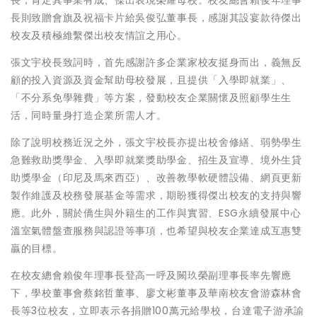
長，肯定其事業有成、傑出表現榮耀母校。校友總會賴俊年理事
長則致贈會旗及祝福卡片給吳俊弘董事長，感謝其設宴款待傑出
校友及積極維繫傑出校友情誼之用心。
張文宇校長致詞時，首先感謝許多企業家校友挺身而出，義無反
顧的投入資源及資金幫助母校發展，且提供「入學即就業」、
「不分系免學雜費」等方案，發動校友企業關懷及照顧學生生
活，同時量身打造企業所需人才。
除了說明校務近況之外，張文宇校長亦提出校舍修繕、弱勢學生
急難救助獎學金、入學即就業獎助學金、招生及宣導、境外生貸
助獎學金（印尼及馬來西亞）、改善教學軟硬體設備、網頁更新
製作維護及校務發展基金等需求，期盼獲得傑出校友的支持與響
應。此外，關於僑生與外籍生的工作與實習、ESG永續發展中心
溫室氣體盤查服務與認證等事項，也希望與校友企業達成互惠雙
贏的目標。
在校友總會賴俊年理事長登高一呼及闕玖榮副理事長率先響應
下，學校董事會蔡銘哲董事、廖文彬董事及華南校友會游森林會
長等3位校友，立即表示各捐贈100萬元給學校，台達電子游承諭