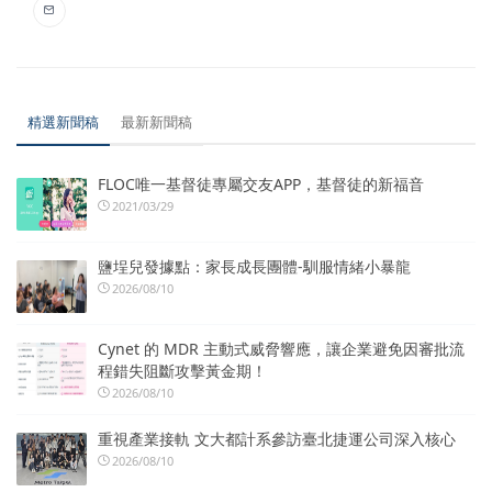
精選新聞稿
最新新聞稿
FLOC唯一基督徒專屬交友APP，基督徒的新福音
2021/03/29
鹽埕兒發據點：家長成長團體-馴服情緒小暴龍
2026/08/10
Cynet 的 MDR 主動式威脅響應，讓企業避免因審批流
程錯失阻斷攻擊黃金期！
2026/08/10
重視產業接軌 文大都計系參訪臺北捷運公司深入核心
2026/08/10