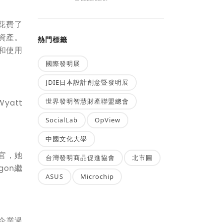
域花費了
資產。
熱門標籤
者和使用
國際發明展
JDIE日本設計創意暨發明展
世界發明智慧財產聯盟總會
yatt
SocialLab
OpView
中國文化大學
策官，她
台灣發明商品促進協會
北市圖
on繼
ASUS
Microchip
對企業過