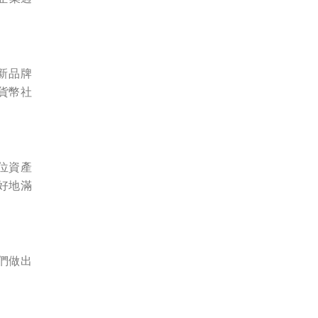
重新品牌
貨幣社
位資產
好地滿
們做出
。