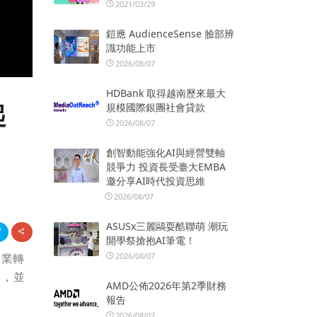
2021/03/29
鎧應 AudienceSense 臉部辨
識功能上市
2026/08/07
HDBank 取得越南歷來最大
起
規模國際銀團社會貸款
2026/08/07
創智動能強化AI與經營雙軸
競爭力 投資長受臺大EMBA
邀分享AI時代投資思維
2026/08/07
ASUSx三麗鷗耍酷聯萌 潮玩
開學祭搶抱AI筆電！
2026/08/07
企業轉
力，並
AMD公佈2026年第2季財務
報告
2026/08/07