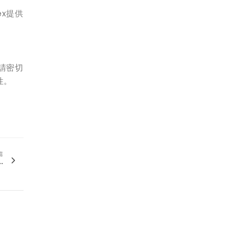
x提供
請密切
性。
篇
.