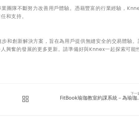
業團隊不斷努力改善用戶體驗。憑藉豐富的行業經驗，Knne
信任和支持。
的進步和創新解決方案，旨在為用戶提供無縫安全的交易體驗。
人興奮的發展的更多更新。請準備好與Knnex一起探索可能
下一
FitBook瑜珈教室約課系統－為瑜珈..