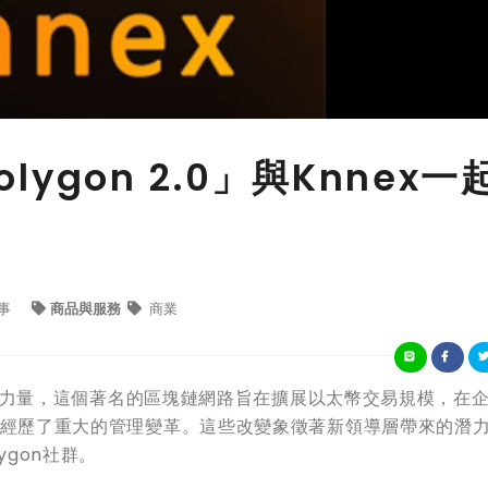
olygon 2.0」與Knnex一
事
商品與服務
商業
塊鏈的重要力量，這個著名的區塊鏈網路旨在擴展以太幣交易規模，在
時，最近經歷了重大的管理變革。這些改變象徵著新領導層帶來的潛
ygon社群。