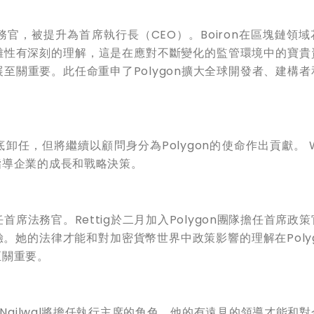
首席法務官，被提升為首席執行長（CEO）。Boiron在區塊鏈領
雜性有深刻的理解，這是在應對不斷變化的監管環境中的寶貴
展至關重要。此任命重申了Polygon擴大全球開發者、建構
底卸任，但將繼續以顧問身分為Polygon的使命作出貢獻。 W
指導企業的成長和戰略決策。
她將擔任首席法務官。Rettig於二月加入Polygon團隊擔任首席政
。她的法律才能和對加密貨幣世界中政策影響的理解在Polyg
至關重要。
 Nailwal將擔任執行主席的角色。他的有遠見的領導才能和