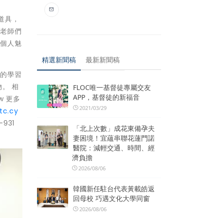
道具，
，老師們
展個人魅
精選新聞稿
最新新聞稿
子的學習
。 相
FLOC唯一基督徒專屬交友
APP，基督徒的新福音
w 更多
2021/03/29
tc.cy
931
「北上次數」成花東備孕夫
妻困境！宜蘊串聯花蓮門諾
醫院：減輕交通、時間、經
濟負擔
2026/08/06
韓國新任駐台代表黃載皓返
回母校 巧遇文化大學同窗
2026/08/06