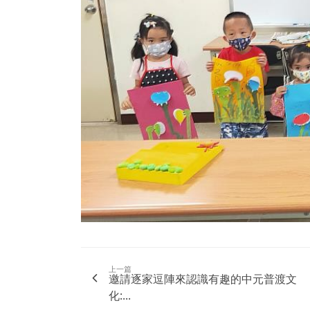
上一篇
邀請逐家逗陣來認識有趣的中元普渡文
化:...