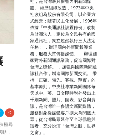
社，是台灣最具影響力的新聞媒
體。 經歷組織改造，1973年中央
社改組為股份有限公司，以企業方
式經營；隨著民主化發展，1996年
依據「中央通訊社設置條例」改制
為財團法人，定位為全民共有的國
家通訊社，獨立超然執行三大法定
任務： ．辦理國內外新聞報導業
務，服務大眾傳播媒體。 ．辦理國
讓
家對外新聞通訊業務，促進國際對
台灣之瞭解。 ．加強與國際新聞通
訊社合作，增進國際新聞交流。 秉
持「正確、領先、客觀、翔實」的
基本原則，中央社專業新聞團隊每
天以中、英、日文即時對外發出上
千則新聞、照片、圖表、影音與資
訊，是台灣唯一多語文新聞媒體，
服務對象從媒體客戶擴大為閱聽大
眾；從台灣民眾延伸至全球僑胞與
始積極尋
讀者，充分扮演「台灣之眼，世界
活動，
之窗」。