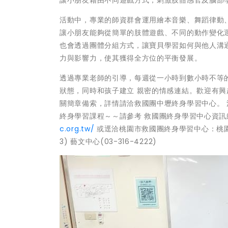
活動中，專業的師資群會運用繪本音樂、舞蹈律動
讓小朋友能夠從簡單的肢體遊戲、不同的動作變化
也會透過團體分組方式，讓寶貝學習如何與他人溝
力與影響力，使其獲得全方位的平衡發展。
透過專業老師的引導，每週從一小時到數小時不等
狀態，同時和孩子建立 親密的情感連結。歡迎有興
關簡章備索，詳情請洽救國團中壢終身學習中心。 洽詢專線:(
終身學習課程～～請參考 救國團終身學習中心資訊
c.org.tw/
或逕洽桃園市救國團終身學習中心：桃園中心(03
3) 藝文中心(03-316-4222)