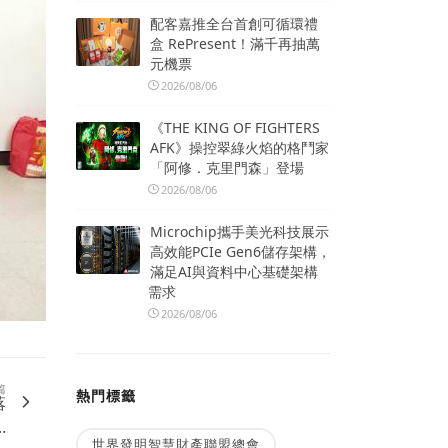
配客嘉推全台首創可循環禮
盒 RePresent！滿千再抽萬
元機票
2026/08/06
《THE KING OF FIGHTERS
AFK》操控翠綠火焰的格鬥家
「阿修．克里門森」登場
2026/08/06
Microchip攜手美光科技展示
高效能PCIe Gen6儲存架構，
滿足AI與資料中心基礎架構
需求
2026/08/06
篇
熱門標籤
落
..
世界發明智慧財產聯盟總會