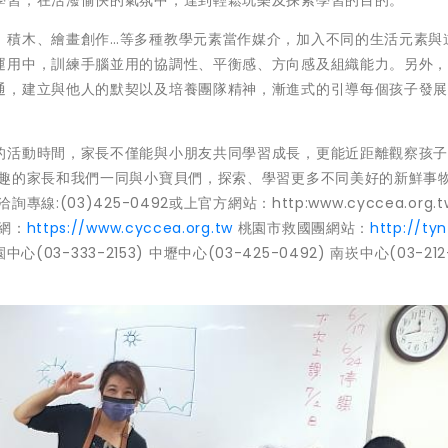
、積木、繪畫創作…等多種教學元素當作媒介，加入不同的生活元素與
運用中，訓練手腦並用的協調性、平衡感、方向感及組織能力。另外
通，建立與他人的默契以及培養團隊精神，漸進式的引導每個孩子發
的活動時間，家長不僅能與小朋友共同學習成長，更能近距離觀察孩
趣的家長和我們一同與小寶貝們，探索、學習更多不同美好的新鮮事物
03)425-0492或上官方網站：http:www.cyccea.org.t
網：
https://www.cyccea.org.tw
桃園市救國團網站：
http://tyn
-333-2153) 中壢中心(03-425-0492) 南崁中心(03-212-