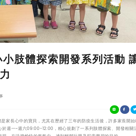
小小肢體探索開發系列活動 
力
事
每個小朋友都是家長心中的寶貝，尤其在歷經了三年的防疫生活後，許多家長開
週一~週六09:00-12:00，精心規劃了一系列肢體探索、開發相關
學習，在活潑愉快的氣氛中，達到輕鬆玩樂及探索學習的目的。