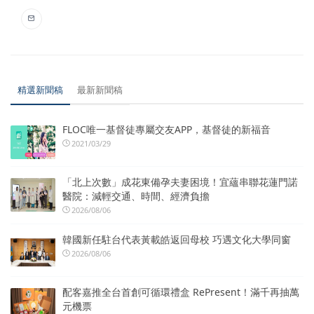
精選新聞稿
最新新聞稿
FLOC唯一基督徒專屬交友APP，基督徒的新福音
2021/03/29
「北上次數」成花東備孕夫妻困境！宜蘊串聯花蓮門諾
醫院：減輕交通、時間、經濟負擔
2026/08/06
韓國新任駐台代表黃載皓返回母校 巧遇文化大學同窗
2026/08/06
配客嘉推全台首創可循環禮盒 RePresent！滿千再抽萬
元機票