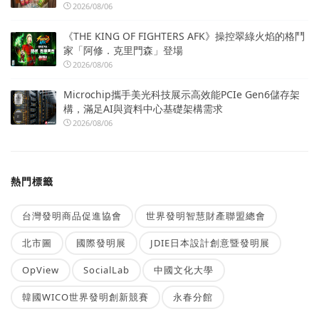
2026/08/06
《THE KING OF FIGHTERS AFK》操控翠綠火焰的格鬥
家「阿修．克里門森」登場
2026/08/06
Microchip攜手美光科技展示高效能PCIe Gen6儲存架
構，滿足AI與資料中心基礎架構需求
2026/08/06
熱門標籤
台灣發明商品促進協會
世界發明智慧財產聯盟總會
北市圖
國際發明展
JDIE日本設計創意暨發明展
OpView
SocialLab
中國文化大學
韓國WICO世界發明創新競賽
永春分館