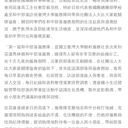
花蓮縣救國團總幹事林耀埜、活動組長阮奕慧、輔導員陳佳利，
會同花蓮高工主任教官蘇浩然，特於日前代表救國團總團部學校
處至和中部落訪視臺灣大學服務隊同學與社團法人大比大家庭關
懷協會，關切同學們在和中部落服務期間的生活起居與適應狀
況，贈予飲用水及防蚊液等生活物資，並深深感謝他們為和中部
落的辛勞付出與服務貢獻。
「第一屆和中部落服務隊」是國立臺灣大學鄉村服務社首次來到
花蓮秀林鄉和中部落服務，雖僅15人卻有非常完整的組織分工。
在十天九夜的服務期間，注重與部落的互動關係，在社團法人大
比大家庭關懷協會的協助下，首先從認識部落與協會開始，進而
每日早晨的雞舍勞務、社區營造、訪談部落族人與耆老，與居民
深入交流，每日紀錄與資料整理落實田野調查；透過國小生活體
驗營帶領部落的學童從活動中認識生化危機、製作皮影戲偶，帶
給小朋友們滿滿的收穫與回憶。
在花蓮連續多日的高溫下，服務隊克難地在和中分校打地鋪，克
服環境悶熱與諸多蚊蟲的不適、生活機能的不便，仍抱持服務熱
忱與紀律禮貌，親切熱情地對待每一位族人與小朋友，帶給部落