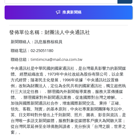
推廣新聞稿
發佈單位名稱：財團法人中央通訊社
新聞聯絡人：訊息服務核稿員
聯絡電話：02-25051180
聯絡信箱：
timtimcna@mail.cna.com.tw
中央通訊社是中華民國的國家通訊社，是台灣最具影響力的新聞媒
體。 經歷組織改造，1973年中央社改組為股份有限公司，以企業
方式經營；隨著民主化發展，1996年依據「中央通訊社設置條
例」改制為財團法人，定位為全民共有的國家通訊社，獨立超然執
行三大法定任務： ．辦理國內外新聞報導業務，服務大眾傳播媒
體。 ．辦理國家對外新聞通訊業務，促進國際對台灣之瞭解。 ．
加強與國際新聞通訊社合作，增進國際新聞交流。 秉持「正確、
領先、客觀、翔實」的基本原則，中央社專業新聞團隊每天以中、
英、日文即時對外發出上千則新聞、照片、圖表、影音與資訊，是
台灣唯一多語文新聞媒體，服務對象從媒體客戶擴大為閱聽大眾；
從台灣民眾延伸至全球僑胞與讀者，充分扮演「台灣之眼，世界之
窗」。