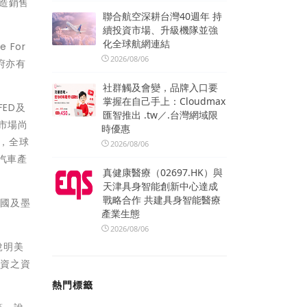
製造銷售
聯合航空深耕台灣40週年 持
續投資市場、升級機隊並強
化全球航網連結
 For
2026/08/06
府亦有
社群觸及會變，品牌入口要
掌握在自己手上：Cloudmax
ED及
匯智推出 .tw／.台灣網域限
市場尚
時優惠
今，全球
2026/08/06
汽車產
真健康醫療（02697.HK）與
天津具身智能創新中心達成
戰略合作 共建具身智能醫療
美國及墨
產業生態
2026/08/06
說明美
投資之資
熱門標籤