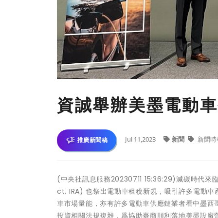
資誠舉辦美墨電動車
Jul 11,2023
新聞
新聞時
推廣新聞稿
(中央社訊息服務20230711 15:36:29)減碳時代來臨
ct, IRA) 也祭出電動車租稅新規，吸引許多
車市場量能，亦有許多電動車供應鏈業者看中墨西
投資相關法規複雜，爲協助臺商順利落地美墨設廠營