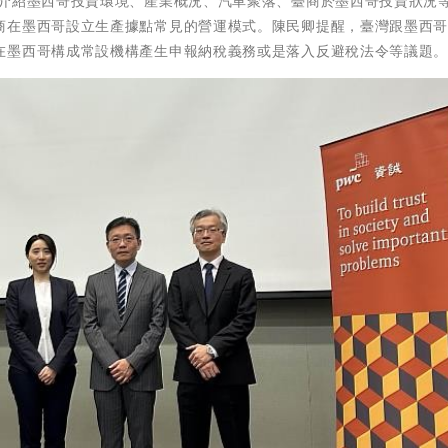
中介紹墨西哥投資環境、產業概況、汽車聚落、臺商於墨西哥投資狀況
商在墨西哥設立生產據點常見的營運模式。陳民卿提醒，臺灣跟墨西
在墨西哥構成常設機構產生申報納稅義務或是落入反避稅法令等議題