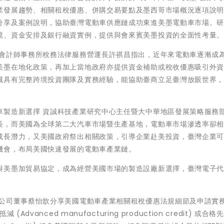
業發展趨勢、相關租稅優惠、併購交易要點及墨西哥市場概況逐項說
分享及案例說明，協助臺灣電動車供應鏈成功東進美墨電動車市場。
境、資金安排及銀行融資實例，提供與會來賓美墨投資的全面性考量
合會計師事務所稅務法律服務營運長許祺昌指出，近年來電動車逐漸成
美墨在地化政策，再加上當地政府亦提供資金補助或稅收優惠吸引外
誠具有完整跨境投資團隊及實務經驗，能協助臺商立足臺灣放眼世界
車製造新選擇 資誠科技產業研究中心主任暨大中華地區發展策略服務
長，而美國為全球第二大汽車市場暨生產基地，電動車市場滲透率卻
成長潛力，又美國政府祭出相關政策，引導企業赴美投資，臺灣企業
機會，布局美國快速發展的電動車產業鏈。
與美墨加貿易協定，成為經營美國市場的製造設廠新選擇，臺灣電子
問公司董事蔡怡歆分享美國電動車產業相關租稅優惠法規細節及申請實
vanced manufacturing production credit) 或合