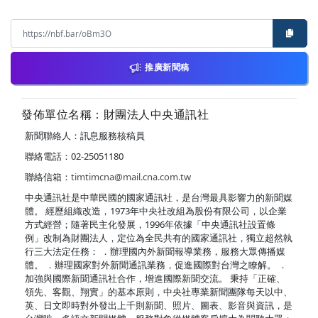
推廣新聞稿
發佈單位名稱：財團法人中央通訊社
新聞聯絡人：訊息服務核稿員
聯絡電話：02-25051180
聯絡信箱：
timtimcna@mail.cna.com.tw
中央通訊社是中華民國的國家通訊社，是台灣最具影響力的新聞媒
體。 經歷組織改造，1973年中央社改組為股份有限公司，以企業
方式經營；隨著民主化發展，1996年依據「中央通訊社設置條
例」改制為財團法人，定位為全民共有的國家通訊社，獨立超然執
行三大法定任務： ．辦理國內外新聞報導業務，服務大眾傳播媒
體。 ．辦理國家對外新聞通訊業務，促進國際對台灣之瞭解。 ．
加強與國際新聞通訊社合作，增進國際新聞交流。 秉持「正確、
領先、客觀、翔實」的基本原則，中央社專業新聞團隊每天以中、
英、日文即時對外發出上千則新聞、照片、圖表、影音與資訊，是