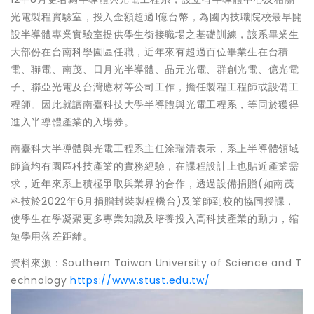
光電製程實驗室，投入金額超過1億台幣，為國內技職院校最早開
設半導體專業實驗室提供學生銜接職場之基礎訓練，該系畢業生
大部份在台南科學園區任職，近年來有超過百位畢業生在台積
電、聯電、南茂、日月光半導體、晶元光電、群創光電、億光電
子、聯亞光電及台灣應材等公司工作，擔任製程工程師或設備工
程師。因此就讀南臺科技大學半導體與光電工程系，等同於獲得
進入半導體產業的入場券。
南臺科大半導體與光電工程系主任涂瑞清表示，系上半導體領域
師資均有園區科技產業的實務經驗，在課程設計上也貼近產業需
求，近年來系上積極爭取與業界的合作，透過設備捐贈(如南茂
科技於2022年6月捐贈封裝製程機台)及業師到校的協同授課，
使學生在學凝聚更多專業知識及培養投入高科技產業的動力，縮
短學用落差距離。
資料來源：Southern Taiwan University of Science and T
echnology
https://www.stust.edu.tw/