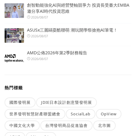
創智動能強化AI與經營雙軸競爭力 投資長受臺大EMBA
邀分享AI時代投資思維
2026/08/07
ASUSx三麗鷗耍酷聯萌 潮玩開學祭搶抱AI筆電！
2026/08/07
AMD公佈2026年第2季財務報告
2026/08/07
熱門標籤
國際發明展
JDIE日本設計創意暨發明展
世界發明智慧財產聯盟總會
SocialLab
OpView
中國文化大學
台灣發明商品促進協會
北市圖