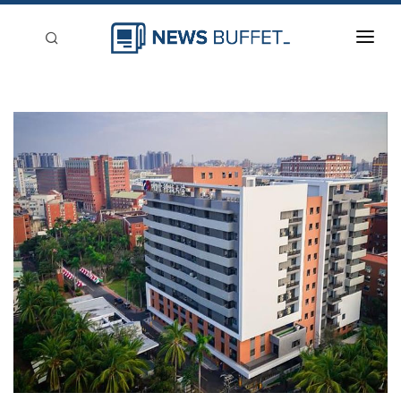
回到首頁
新聞稿分類
登入
刊登