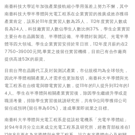
南臺科技大學近年加強產業接軌縮小學用落差上努力不懈，其中
南臺科技大學半導體與光電工程系在企業實習的推廣成效亦獲得
產業肯定，該系於111年度實習人數為25人， 112年度實習人數成
長為34人，科技廠實習人數佔學生人數比例37%，學生企業實習
主要分布在晶圓製造、半導體設備、半導體封裝測試、光電半導
體等四大領域。學生企業實習安排於常日班，112年度月薪約在2
7750~39000元間,畢業之後留任實習機構，目前已有合作廠商
提供高達52K的薪資。
目前台灣在晶圓代工及封裝測試產業，市佔規模均為全球領先，
因此半導體相關產業人才需求也更加殷切，南臺科大半導體與光
電工程系在台積電與聯電實習人數，從111年的11人提升到112年的1
4人。學生在半導體與相關產業實習後，除因學生繼續升學或是
職涯考量，排除學生實習後就讀研究所，共有9位同學獲得公司
留任或預聘(留任率為60%)，達成畢業即就業之目標。
南臺科大半導體與光電工程系是從該校電機系「光電半導體組」
於94年8月分立出來成立光電工程系及研究所，經教育部核准在1
12年8月更名為半導體與光電工程系，設立有半導體中心及相關