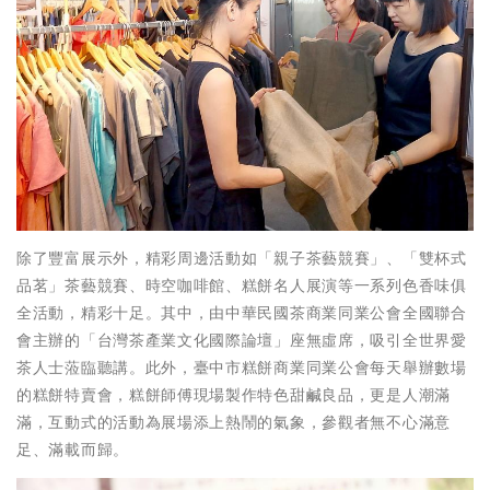
除了豐富展示外，精彩周邊活動如「親子茶藝競賽」、「雙杯式
品茗」茶藝競賽、時空咖啡館、糕餅名人展演等一系列色香味俱
全活動，精彩十足。其中，由中華民國茶商業同業公會全國聯合
會主辦的「台灣茶產業文化國際論壇」座無虛席，吸引全世界愛
茶人士蒞臨聽講。此外，臺中市糕餅商業同業公會每天舉辦數場
的糕餅特賣會，糕餅師傅現場製作特色甜鹹良品，更是人潮滿
滿，互動式的活動為展場添上熱鬧的氣象，參觀者無不心滿意
足、滿載而歸。