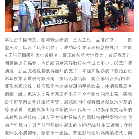
本屆台中國際茶、咖啡暨烘焙展，三大主軸「品茗好茶」、「飲
盡黑金」以及「玩美烘焙」，成功吸引業者積極參與展出，並於
4天的展期吸引大批參觀者，展現疫後強大消費力，參展商及組
團參展之公協會，均紛紛表示來客數較往年成長不少，民眾消費
踴躍，新品亮相也都獲得熱烈的支持。本屆亮點參展商包括新創
木耳飲業者世優有限公司，推出澎沛品牌，將茶湯結合黑/白木
耳及木耳珍珠，於展場零售健康鮮甜的手搖飲品，使消費民眾各
個都「纖」氣逼人；春勇茶王有限公司今年製作的梨山茶，榮獲
台中市茶商公會評選特等獎，展覽期間不僅有機會啜飲冠軍茶的
醇厚清香，更能與製出冠軍茶的第三代茶王，現場深度交流茶的
栽種與製程技術，讓人不禁沉醉於職人的堅毅精神與臺灣茶文化
的淨雅魅力；另有於印尼館中展出的INI精品咖啡生豆廠商，年輕
老闆以小農契作、限定單一產區、尊重動物福利為商業模式，與