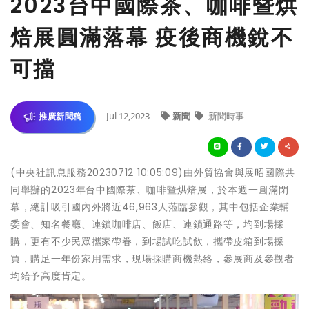
2023台中國際茶、咖啡暨烘
焙展圓滿落幕 疫後商機銳不
可擋
Jul 12,2023
新聞
新聞時事
推廣新聞稿
(中央社訊息服務20230712 10:05:09)由外貿協會與展昭國際共
同舉辦的2023年台中國際茶、咖啡暨烘焙展，於本週一圓滿閉
幕，總計吸引國內外將近46,963人蒞臨參觀，其中包括企業輔
委會、知名餐廳、連鎖咖啡店、飯店、連鎖通路等，均到場採
購，更有不少民眾攜家帶眷，到場試吃試飲，攜帶皮箱到場採
買，購足一年份家用需求，現場採購商機熱絡，參展商及參觀者
均給予高度肯定。