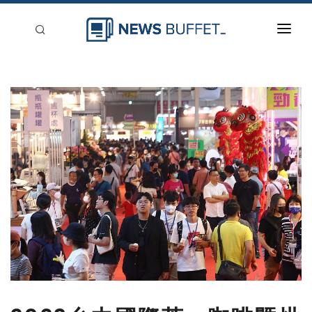
回到首頁
新聞稿分類
登入
刊登