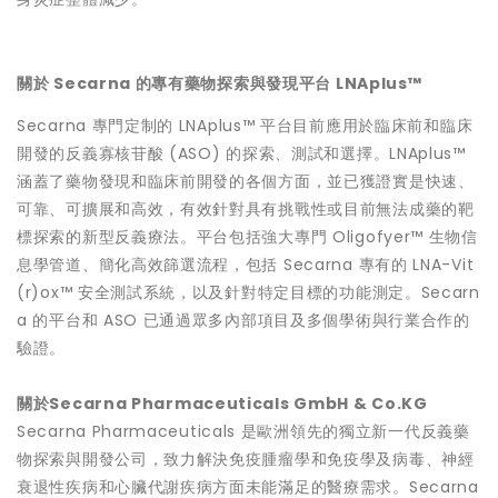
關於 Secarna 的專有藥物探索與發現平台 LNAplus™
Secarna 專門定制的 LNAplus™ 平台目前應用於臨床前和臨床
開發的反義寡核苷酸 (ASO) 的探索、測試和選擇。LNAplus™
涵蓋了藥物發現和臨床前開發的各個方面，並已獲證實是快速、
可靠、可擴展和高效，有效針對具有挑戰性或目前無法成藥的靶
標探索的新型反義療法。平台包括強大專門 Oligofyer™ 生物信
息學管道、簡化高效篩選流程，包括 Secarna 專有的 LNA-Vit
(r)ox™ 安全測試系統，以及針對特定目標的功能測定。Secarn
a 的平台和 ASO 已通過眾多內部項目及多個學術與行業合作的
驗證。
關於
Secarna Pharmaceuticals GmbH & Co.KG
Secarna Pharmaceuticals 是歐洲領先的獨立新一代反義藥
物探索與開發公司，致力解決免疫腫瘤學和免疫學及病毒、神經
衰退性疾病和心臟代謝疾病方面未能滿足的醫療需求。Secarna