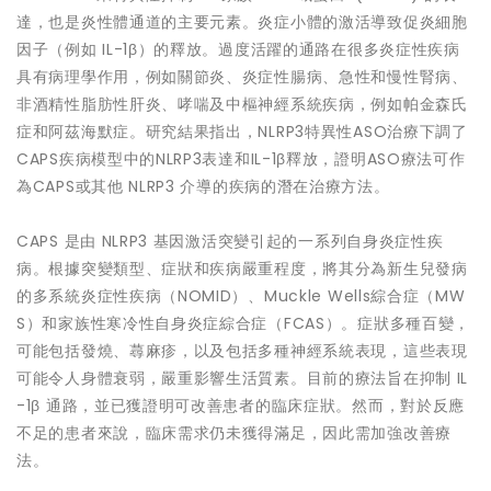
達，也是炎性體通道的主要元素。炎症小體的激活導致促炎細胞
因子（例如 IL-1β）的釋放。過度活躍的通路在很多炎症性疾病
具有病理學作用，例如關節炎、炎症性腸病、急性和慢性腎病、
非酒精性脂肪性肝炎、哮喘及中樞神經系統疾病，例如帕金森氏
症和阿茲海默症。研究結果指出，NLRP3特異性ASO治療下調了
CAPS疾病模型中的NLRP3表達和IL-1β釋放，證明ASO療法可作
為CAPS或其他 NLRP3 介導的疾病的潛在治療方法。
CAPS 是由 NLRP3 基因激活突變引起的一系列自身炎症性疾
病。根據突變類型、症狀和疾病嚴重程度，將其分為新生兒發病
的多系統炎症性疾病（NOMID）、Muckle Wells綜合症（MW
S）和家族性寒冷性自身炎症綜合症（FCAS）。症狀多種百變，
可能包括發燒、蕁麻疹，以及包括多種神經系統表現，這些表現
可能令人身體衰弱，嚴重影響生活質素。目前的療法旨在抑制 IL
-1β 通路，並已獲證明可改善患者的臨床症狀。然而，對於反應
不足的患者來說，臨床需求仍未獲得滿足，因此需加強改善療
法。