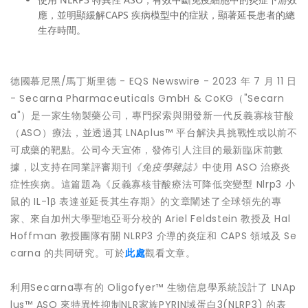
應，並明顯緩解CAPS 疾病模型中的症狀，顯著延長患者的總
生存時間。
德國慕尼黑/馬丁斯里德 - EQS Newswire - 2023 年 7 月 11 日
- Secarna Pharmaceuticals GmbH & CoKG（"Secarn
a"）是一家生物製藥公司，專門探索與開發新一代反義寡核苷酸
（ASO）療法，並透過其 LNAplus™ 平台解決具挑戰性或以前不
可成藥的靶點。公司今天宣佈，發佈引人注目的最新臨床前數
據，以支持在同業評審期刊
《免疫學雜誌》
中使用 ASO 治療炎
症性疾病。這篇題為《反義寡核苷酸療法可降低突變型 Nlrp3 小
鼠的 IL-1β 表達並延長其生存期》的文章闡述了全球領先的專
家、來自加州大學聖地亞哥分校的 Ariel Feldstein 教授及 Hal
Hoffman 教授團隊有關 NLRP3 介導的炎症和 CAPS 領域及 Se
carna 的共同研究。可於
此處
觀看文章。
利用Secarna專有的 Oligofyer™ 生物信息學系統設計了 LNAp
lus™ ASO 來特異性抑制NLR家族PYRIN域蛋白3(NLRP3) 的表