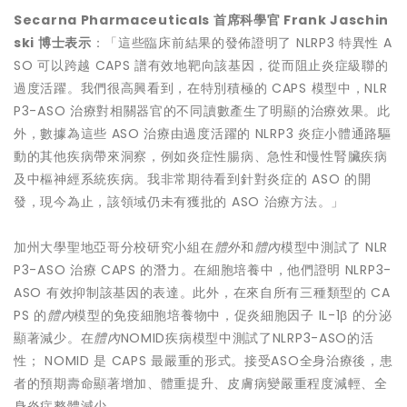
Secarna Pharmaceuticals
首席科學官
Frank Jaschin
ski
博士表示
：「這些臨床前結果的發佈證明了 NLRP3 特異性 A
SO 可以跨越 CAPS 譜有效地靶向該基因，從而阻止炎症級聯的
過度活躍。我們很高興看到，在特別積極的 CAPS 模型中，NLR
P3-ASO 治療對相關器官的不同讀數產生了明顯的治療效果。此
外，數據為這些 ASO 治療由過度活躍的 NLRP3 炎症小體通路驅
動的其他疾病帶來洞察，例如炎症性腸病、急性和慢性腎臟疾病
及中樞神經系統疾病。我非常期待看到針對炎症的 ASO 的開
發，現今為止，該領域仍未有獲批的 ASO 治療方法。」
加州大學聖地亞哥分校研究小組在
體外
和
體內
模型中測試了 NLR
P3-ASO 治療 CAPS 的潛力。在細胞培養中，他們證明 NLRP3-
ASO 有效抑制該基因的表達。此外，在來自所有三種類型的 CA
PS 的
體內
模型的免疫細胞培養物中，促炎細胞因子 IL-1β 的分泌
顯著減少。在
體內
NOMID疾病模型中測試了NLRP3-ASO的活
性； NOMID 是 CAPS 最嚴重的形式。接受ASO全身治療後，患
者的預期壽命顯著增加、體重提升、皮膚病變嚴重程度減輕、全
身炎症整體減少。