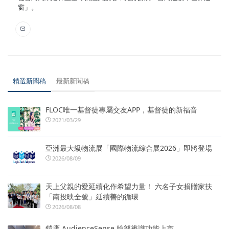
窗」。
精選新聞稿
最新新聞稿
FLOC唯一基督徒專屬交友APP，基督徒的新福音
2021/03/29
亞洲最大級物流展「國際物流綜合展2026」即將登場
2026/08/09
天上父親的愛延續化作希望力量！ 六名子女捐贈家扶
「南投映全號」延續善的循環
2026/08/08
鎧應 AudienceSense 臉部辨識功能上市