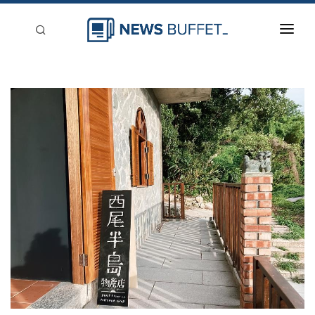
回到首頁
新聞稿分類
登入
刊登