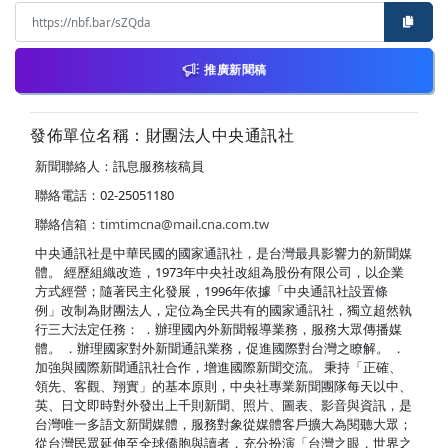
推廣新聞稿
發佈單位名稱：財團法人中央通訊社
新聞聯絡人：訊息服務核稿員
聯絡電話：02-25051180
聯絡信箱：
timtimcna@mail.cna.com.tw
中央通訊社是中華民國的國家通訊社，是台灣最具影響力的新聞媒
體。 經歷組織改造，1973年中央社改組為股份有限公司，以企業
方式經營；隨著民主化發展，1996年依據「中央通訊社設置條
例」改制為財團法人，定位為全民共有的國家通訊社，獨立超然執
行三大法定任務： ．辦理國內外新聞報導業務，服務大眾傳播媒
體。 ．辦理國家對外新聞通訊業務，促進國際對台灣之瞭解。 ．
加強與國際新聞通訊社合作，增進國際新聞交流。 秉持「正確、
領先、客觀、翔實」的基本原則，中央社專業新聞團隊每天以中、
英、日文即時對外發出上千則新聞、照片、圖表、影音與資訊，是
台灣唯一多語文新聞媒體，服務對象從媒體客戶擴大為閱聽大眾；
從台灣民眾延伸至全球僑胞與讀者，充分扮演「台灣之眼，世界之