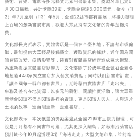
藝術、音樂、電影等多元藝文元素的書展市集。獎勵名單已於6
月30日揭曉，共計獎勵39案，獎勵金額達5,000萬元，從今（11
2）年7月至明（113）年5月，全國22縣市都有書展，將接力辦理
上百場的創新書展市集，歡迎大眾及持有文化幣的青年逛攤消
費。
文化部長史哲表示，實體書店是一個在全臺各地，不論都市或偏
鄉，最能提供大眾輕易接觸藝文、獲取資訊的據點，近年因為閱
讀習慣改變、疫情影響等，確實對實體書店經營造成巨大衝擊。
為重新提振實體書店影響力，文化部除了於成年禮金號召全臺各
地超過440家獨立書店加入藝文消費點；同時以創新書市計畫，
「讓全國每一縣市都有書展」，期盼藉由實體書店「走出去」，
串聯及整合在地資源，以多元的藝術、閱讀推廣活動，讓大眾重
新體會閱讀不僅是閱讀書裡的資訊，更是閱讀人與人、人與這片
土地的故事，進而能重新「走進書店」。
文化部表示，本次獲選的獎勵案遍及全國22縣市且接力辦理，可
說是月月都有不同書市可逛，尤其更深入離島，如澎湖沿菊書店
預計於今年10月起辦理3場「海邊走走」大型文創市集，並前進