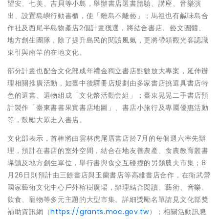
望安、七美、吉貝等小島，舉辦書店選書體驗、講座、音樂演
出、設置島嶼行動書櫃，使「離島不離藝」；馬祖也有鹹味島合
作社及西尾半島物產店2個計畫獲選，將結合書店、藝文團體、
地方創生團隊，除了提升島民的閱讀風氣，更將帶領觀光客認識
東引與南竿的在地文化。
部分計畫也配合文化部成年禮金獨立書店點數放大專案，延伸辦
理相關推廣活動，如臺中後驛冊店規劃由多家書店挑選具書店特
色的選書、選物組成「文化幣活動套組」；臺東晃晃二手書店預
計製作「臺東書書果實書店地圖」、書店小旅行及專屬優惠活動
等，鼓勵大眾走入書店。
文化部表示，首棒將由雲林虎尾厝書店於7月的每個週六率先辦
理，預計在書店的室外空間，結合在地友善農產、食農教育叢書
導讀及地方創生單位，舉行書與食交互碰撞的另類農夫市集；8
月26日則預計由三餘書店與玉蘭書店等高雄書店合作，在衛武營
國家藝術文化中心戶外榕樹廣場，辦理結合閱讀、藝術、音樂、
飲食、寵物等多元主題的大型市集。詳細獎勵名單請見文化部獎
補助資訊網（
https://grants.moc.gov.tw
）；相關活動訊息