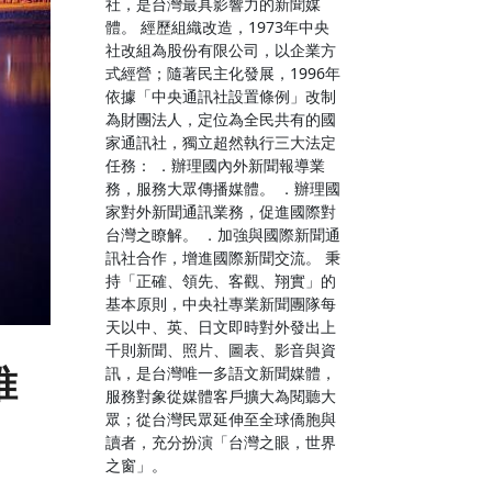
社，是台灣最具影響力的新聞媒
體。 經歷組織改造，1973年中央
社改組為股份有限公司，以企業方
式經營；隨著民主化發展，1996年
依據「中央通訊社設置條例」改制
為財團法人，定位為全民共有的國
家通訊社，獨立超然執行三大法定
任務： ．辦理國內外新聞報導業
務，服務大眾傳播媒體。 ．辦理國
家對外新聞通訊業務，促進國際對
台灣之瞭解。 ．加強與國際新聞通
訊社合作，增進國際新聞交流。 秉
持「正確、領先、客觀、翔實」的
基本原則，中央社專業新聞團隊每
天以中、英、日文即時對外發出上
千則新聞、照片、圖表、影音與資
唯
訊，是台灣唯一多語文新聞媒體，
服務對象從媒體客戶擴大為閱聽大
眾；從台灣民眾延伸至全球僑胞與
讀者，充分扮演「台灣之眼，世界
之窗」。