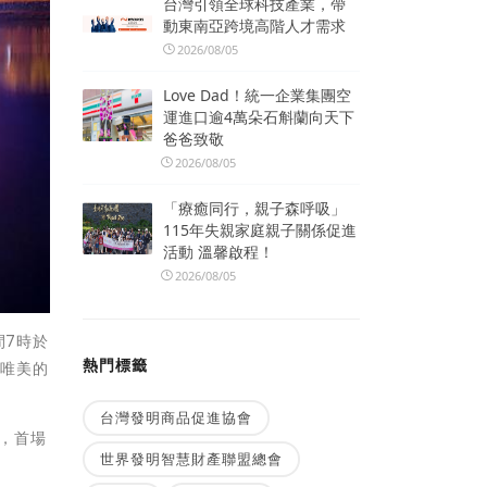
台灣引領全球科技產業，帶
動東南亞跨境高階人才需求
2026/08/05
Love Dad！統一企業集團空
運進口逾4萬朵石斛蘭向天下
爸爸致敬
2026/08/05
「療癒同行，親子森呼吸」
115年失親家庭親子關係促進
活動 溫馨啟程！
2026/08/05
間7時於
熱門標籤
漫唯美的
台灣發明商品促進協會
舉，首場
世界發明智慧財產聯盟總會