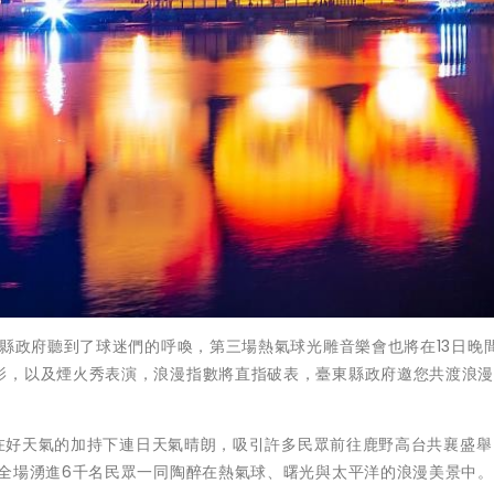
東縣政府聽到了球迷們的呼喚，第三場熱氣球光雕音樂會也將在13日晚
影，以及煙火秀表演，浪漫指數將直指破表，臺東縣政府邀您共渡浪
來，在好天氣的加持下連日天氣晴朗，吸引許多民眾前往鹿野高台共襄盛
，全場湧進6千名民眾一同陶醉在熱氣球、曙光與太平洋的浪漫美景中。