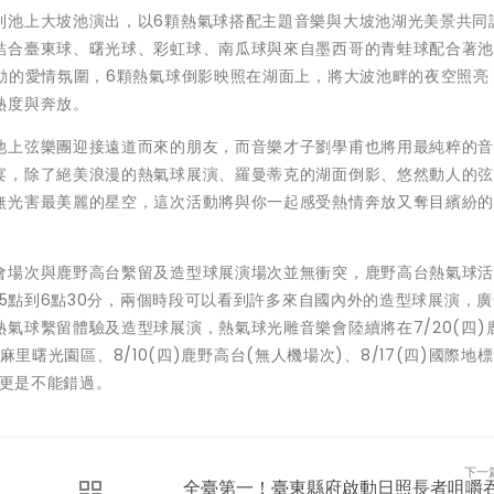
到池上大坡池演出，以6顆熱氣球搭配主題音樂與大坡池湖光美景共同
結合臺東球、曙光球、彩虹球、南瓜球與來自墨西哥的青蛙球配合著
動的愛情氛圍，6顆熱氣球倒影映照在湖面上，將大波池畔的夜空照亮
熱度與奔放。
池上弦樂團迎接遠道而來的朋友，而音樂才子劉學甫也將用最純粹的
宴，除了絕美浪漫的熱氣球展演、羅曼蒂克的湖面倒影、悠然動人的
無光害最美麗的星空，這次活動將與你一起感受熱情奔放又奪目繽紛
會場次與鹿野高台繫留及造型球展演場次並無衝突，鹿野高台熱氣球
午5點到6點30分，兩個時段可以看到許多來自國內外的造型球展演，
氣球繫留體驗及造型球展演，熱氣球光雕音樂會陸續將在7/20(四)
太麻里曙光園區、8/10(四)鹿野高台(無人機場次)、8/17(四)國際地標
)更是不能錯過。
下一
全臺第一！臺東縣府啟動日照長者咀嚼