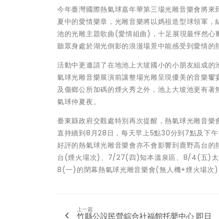
今年臺灣國際熱氣球嘉年華第三場光雕音樂會將來
夏中的愛情樂章，光雕音樂將以媽祖造型球領軍，
池的光雕主題歌曲(愛情組曲)，十足展現最怦然心
聽眾身處於湖光倒影的浪漫場景中能感受到愛情的
活動中更邀請了在地池上大坡國小的小朋友組成的
氣球光雕音樂展演前讓整場光雕呈現優美的音樂饗
及傷鄉公所加碼的煙火秀之外，池上大坡池更有著
氣球仲夏夜。
臺東縣政府交觀處特別再次提醒，熱氣球光雕音樂
直持續到8月28日，每天早上5點30分到7點及下
好評的熱氣球光雕音樂會亦不會影響到鹿野高台的熱
台(煙火場次)、7/27(四)知本溫泉區、8/4(五)
8(一)的閉幕熱氣球光雕音樂會(無人機+煙火場次
上一篇
竹縣公設民營綜合社福館托嬰中心 即日