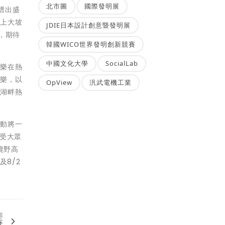
北市圖
國際發明展
譜出盛
池上大坡
JDIE日本設計創意暨發明展
，期待
韓國WICO世界發明創新競賽
中國文化大學
SocialLab
音樂在熱
弦樂，以
OpView
汎武電機工業
的湖畔熱
活動將一
廣受大眾
鹿野高
及8/2
篇
吞