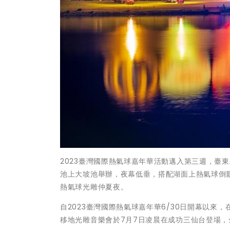
2023臺灣國際熱氣球嘉年華活動邁入第三週，臺
池上大坡池舉辦，夜幕低垂，搭配湖面上熱氣球倒
熱氣球光雕仲夏夜。
自2023臺灣國際熱氣球嘉年華6/30日開幕以
移地光雕音樂會於7月7日凌晨在成功三仙台登場