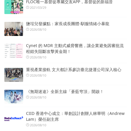
FLOC唯一基督徒專屬交友APP，基督徒的新福音
2021/03/29
鹽埕兒發據點：家長成長團體-馴服情緒小暴龍
2026/08/10
Cynet 的 MDR 主動式威脅響應，讓企業避免因審批流
程錯失阻斷攻擊黃金期！
2026/08/10
重視產業接軌 文大都計系參訪臺北捷運公司深入核心
2026/08/10
《無期迷途》全新主線「蒼藍穹頂」開啟！
2026/08/10
CIID 香港中心成立：華創設計創辦人林華明（Andrew
Lam）榮任副主席
2026/08/10