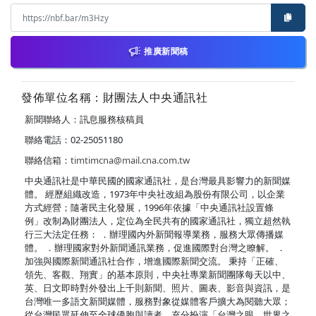
推廣新聞稿
發佈單位名稱：財團法人中央通訊社
新聞聯絡人：訊息服務核稿員
聯絡電話：02-25051180
聯絡信箱：
timtimcna@mail.cna.com.tw
中央通訊社是中華民國的國家通訊社，是台灣最具影響力的新聞媒
體。 經歷組織改造，1973年中央社改組為股份有限公司，以企業
方式經營；隨著民主化發展，1996年依據「中央通訊社設置條
例」改制為財團法人，定位為全民共有的國家通訊社，獨立超然執
行三大法定任務： ．辦理國內外新聞報導業務，服務大眾傳播媒
體。 ．辦理國家對外新聞通訊業務，促進國際對台灣之瞭解。 ．
加強與國際新聞通訊社合作，增進國際新聞交流。 秉持「正確、
領先、客觀、翔實」的基本原則，中央社專業新聞團隊每天以中、
英、日文即時對外發出上千則新聞、照片、圖表、影音與資訊，是
台灣唯一多語文新聞媒體，服務對象從媒體客戶擴大為閱聽大眾；
從台灣民眾延伸至全球僑胞與讀者，充分扮演「台灣之眼，世界之