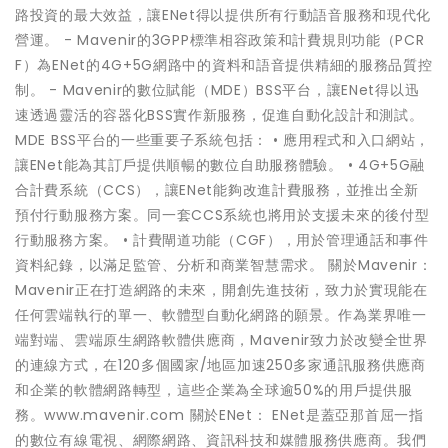
路投資的最大效益，讓ENet得以提供所有行動語音服務和現代化
營運。 - Mavenir的3GPP標準相容政策和計費規則功能（PCR
F）為ENet的4G+5G網路中的資料和語音提供精細的服務品質控
制。 - Mavenir的數位賦能（MDE）BSS平台，讓ENet得以迅
速透過靈活的容器化BSS實作新服務，促進自動化設計和測試。
MDE BSS平台的一些重要子系統包括： • 應用程式和入口網站，
讓ENet能為其訂戶提供順暢的數位自助服務體驗。 • 4G+5G融
合計費系統（CCS），讓ENet能夠改進計費服務，並推出全新
預付行動服務方案。同一套CCS系統也將用於支援未來的後付型
行動服務方案。 • 計費閘道功能（CGF），用於管理通話和事件
資料紀錄，以滿足監管、分析和商業智慧需求。 關於Mavenir：
Mavenir正在打造網路的未來，開創先進技術，致力於實現能在
任何雲端執行的單一、軟體型自動化網路的願景。作為業界唯一
端對端、雲端原生網路軟體供應商，Mavenir致力於改變全世界
的連線方式，在120多個國家/地區加速250多家通訊服務供應商
和企業的軟體網路轉型，這些企業為全球逾50%的用戶提供服
務。www.mavenir.com 關於ENet： ENet是蓋亞那首屈一指
的數位有線電視、網際網路、資訊科技和媒體服務供應商。我們