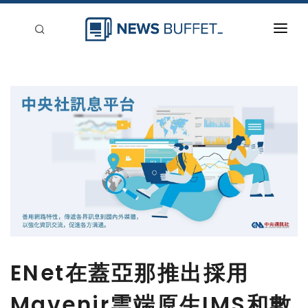
回到首頁
新聞稿分類
登入
刊登
ENet在蓋亞那推出採用
Mavenir雲端原生IMS和數