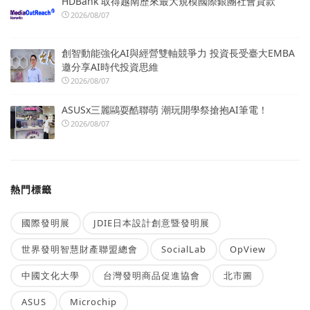
HDBank 取得越南歷來最大規模國際銀團社會貸款
2026/08/07
創智動能強化AI與經營雙軸競爭力 投資長受臺大EMBA
邀分享AI時代投資思維
2026/08/07
ASUSx三麗鷗耍酷聯萌 潮玩開學祭搶抱AI筆電！
2026/08/07
熱門標籤
國際發明展
JDIE日本設計創意暨發明展
世界發明智慧財產聯盟總會
SocialLab
OpView
中國文化大學
台灣發明商品促進協會
北市圖
ASUS
Microchip