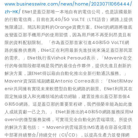
www.businesswire.com/news/home/20230711066444/
zh-HK/
ENet是蓋亞那唯一本地自有的電信公司，也是該國最新
的行動電信商，目前在其4G/5G VoLTE（LTE語音）網路上提供
無限通話、簡訊和資料的Orange資費方案。ENet的網路將徹底
改變蓋亞那手機用戶的使用習慣，因為用戶將不再受到昂貴且有
限的資料配額限制。 「作為蓋亞那首家引進4G和5G VoLTE網
路的服務供應商，ENet正在利用最新先進技術來滿足蓋亞那民眾
的需求。」ENet執行長Vishok Persaud表示，「Mavenir在交
付的每個階段都堪稱是我們的最佳合作夥伴，提供先進且創新的
解決方案，讓ENet得以藉由自動化推出全新行動通訊服務。」
Mavenir資深區域副總裁Antonio Correa表示：「ENet和Mav
enir共同擁有實現未來軟體型自動化網路的願景。ENet利用其在
固定無線接入和光纖領域的成功經驗，建置並推出蓋亞那首個4
G和5G網路。這是蓋亞那的重要里程碑，我們很榮幸能為如此傲
人成就貢獻一己之力。」 ENet新推出的4G和5G網路服務採用M
avenir的微型服務架構，可實現完全自動化的雲端環境。所提供
的解決方案包括： - Mavenir的雲端原生IMS透過在容器化環境
中部署持續整合/持續交付（CI/CD），以提高生產力並發揮網