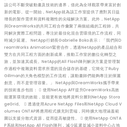
該公司不斷突破動畫及技術的邊界，借此為全球觀眾帶來富於創
新的電影。從一開始，NetApp就為該工作室提供了應對其日益
增長的製作需求和資料複雜性的尖端解決方案。此外，NetApp
與DreamWorks的共同工程合作彙聚了兩個組織的工程師，共
同解決實際工程問題，專注於最佳化混合雲環境的工作流程，同
時減少延遲。 NetApp行銷長Gabrielle Boko表示：「我們與D
reamWorks Animation緊密合作，透過NetApp的產品組合和
雙方在共同工程方面的創新成果，推動工作室的數位化轉型之
旅，並加速其成長。NetApp的All Flash陣列解決方案是管理製
作過程中複雜資料需求所需的混合儲存的基礎，它簡化了Ruby
Gillman的大角色模型的工作流程，讓動畫師們能夠專注於揮灑
創意，而不是管理容量。」 NetApp與DreamWorks攜手帶來
的技術進步包括：  使用NetApp AFF提升DreamWorks高效
能運算環境的效能，並能更有效地將資料分層到NetApp Stora
geGrid。  透過使用Azure NetApp Files和NetApp Cloud V
olumes ONTAP將應用程式擴充到雲端，同時擴大地理涵蓋範
圍以支援分散式資源，從而提高敏捷性。  使用NetApp ONTA
P系統和NetApp All Flash陣列，減少延遲並減小資料中心占地