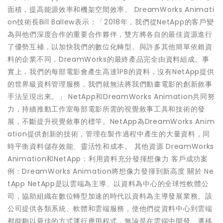
面積，提高能源效率和機架空間效率。 DreamWorks Animati
on技術長Bill Ballew表示：「2018年，我們從NetApp的客戶變
為與他們深度合作的重要合作夥伴，雙方將各自的最佳資源進行
了優勢互補，以加快我們的數位化轉型。與許多其他簡單依賴資
料的企業不同，DreamWorks的最終產品完全由資料組成。事
實上，我們的每部電影會產生高達1PB的資料，沒有NetApp提供
的世界級資料管理服務，我們就無法將我們動畫電影的創新敘事
手法呈現出來。」 NetApp和DreamWorks Animation共同努
力，持續推動工作室每部電影所需的視覺敘事工具和技術的發
展，不斷提升視覺敘事的標竿。NetApp為DreamWorks Anim
ation提供創新的技術，管理在製作過程中產生的大量資料，同
時平衡資料儲存效能、靈活性和成本。 其他資源 DreamWorks
Animation和NetApp：利用資料充分發揮想像力 客戶成功案
例：DreamWorks Animation將想像力發揮到新高度 關於 Ne
tApp NetApp是以雲端為主導、以資料為中心的全球性軟體公
司，協助組織在數位轉型加速的時代以資料為主導發展業務。該
公司提供各類系統、軟體和雲端服務，使他們從資料中心到雲端
都能夠以最佳的方式運行應用程式，無論是在雲端中開發、遷移