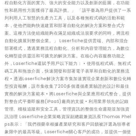
程自動化方面的實力、強大的安全能力以及創新的藍圖，在功能
性和易用性方面獲得了最高評價。」 「該平臺為用戶提供了一系
列利用人工智慧的生產力工具，以及各種無程式碼的活動和範
本，使他們能夠快速建置和部署自動化的解決方案和整合式方
案。這種方法使組織能夠在滿足組織或法規要求的同時，將流程
自動化擴展到整個企業。」 Laserfiche提供雲端、內部和混合
部署模式，透過業務流程自動化、分析和內容管理能力，為數位
化轉型提供靈活和可擴充的解決方案。在核心內容服務功能之
外，Laserfiche還賦予用戶以下能力： • 使用低程式碼、無程式
碼工具和拖放介面，快速開發和部署電子表單和自動化的業務流
程 • 透過Laserfiche解決方案市集加速實現企業創新和數位化轉
型投資報酬，該市集收集了200多個遵循產業驗證的設計和最佳
實務的解決方案範本 • 將Laserfiche與企業應用程式整合，提供
對整合式平臺即服務(iPaaS)廠商的支援 • 利用業界領先的記錄
管理、稽核追蹤和安全工具，管理資訊的整個生命週期並加強資
訊治理 Laserfiche企業策略資深副總裁兼資訊長Thomas Phel
ps表示：「我們很榮幸根據產業研究和客戶回饋被評選為領導者
象限中的最高等級。Laserfiche關心客戶的成功，並提供一個使