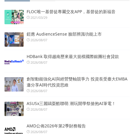
FLOC唯一基督徒專屬交友APP，基督徒的新福音
2021/03/29
鎧應 AudienceSense 臉部辨識功能上市
2026/08/07
HDBank 取得越南歷來最大規模國際銀團社會貸款
2026/08/07
創智動能強化AI與經營雙軸競爭力 投資長受臺大EMBA
邀分享AI時代投資思維
2026/08/07
ASUSx三麗鷗耍酷聯萌 潮玩開學祭搶抱AI筆電！
2026/08/07
AMD公佈2026年第2季財務報告
2026/08/07