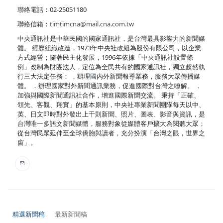
聯絡電話：02-25051180
聯絡信箱：
timtimcna@mail.cna.com.tw
中央通訊社是中華民國的國家通訊社，是台灣最具影響力的新聞媒
體。 經歷組織改造，1973年中央社改組為股份有限公司，以企業
方式經營；隨著民主化發展，1996年依據「中央通訊社設置條
例」改制為財團法人，定位為全民共有的國家通訊社，獨立超然執
行三大法定任務： ．辦理國內外新聞報導業務，服務大眾傳播媒
體。 ．辦理國家對外新聞通訊業務，促進國際對台灣之瞭解。 ．
加強與國際新聞通訊社合作，增進國際新聞交流。 秉持「正確、
領先、客觀、翔實」的基本原則，中央社專業新聞團隊每天以中、
英、日文即時對外發出上千則新聞、照片、圖表、影音與資訊，是
台灣唯一多語文新聞媒體，服務對象從媒體客戶擴大為閱聽大眾；
從台灣民眾延伸至全球僑胞與讀者，充分扮演「台灣之眼，世界之
窗」。
精選新聞稿
最新新聞稿