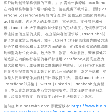
客戶能夠創造業務價值的平臺。」 如需進一步瞭解Laserfiche
在內容服務和協作市場中的定位，請在此處下載報告。 關於Las
erfiche Laserfiche是智慧內容管理和業務流程自動化的領先S
aaS供應商。透過強大的工作流程、電子表單、文件管理和分
析，Laserfiche®平臺能夠加快業務的完成速度，使領導者可以
專注於整個企業的成長。 在企業內容管理領域，Laserfiche開
創了無紙化辦公的先河。如今，Laserfiche的雲端優先開發方法
結合了機器學習和人工智慧方面的創新，使80多個國家的組織能
夠轉型為數位化企業。包括政府、教育、金融服務、醫療保健和
製造業在內的各行各業的客戶都使用Laserfiche來提高生產力、
擴大業務規模，並提供數位優先的客戶體驗。 Laserfiche遍佈
世界各地辦事處的員工致力於實現公司的願景：為客戶賦權，並
激勵人們重新想像如何利用技術改變生活。 聯絡Laserfiche：
Laserfiche部落格 | Twitter | LinkedIn | Facebook 免責聲
明：本公告之原文版本乃官方授權版本。譯文僅供方便瞭解之
用，煩請參照原文，原文版本乃唯一具法律效力之版本。
請前往 businesswire.com 瀏覽源版本:
https://www.busin