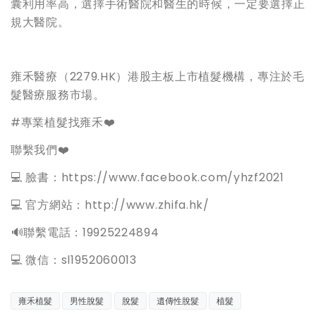
囊利用率高，選擇手術醫院和醫生的時候，一定要選擇正
規大醫院。
雍禾醫療（2279.HK）港股主板上市植髮機構，專注於毛
髮醫療服務市場。
#專業植髮找雍禾❤️
聯繫我們❤️
💻 臉書：https://www.facebook.com/yhzf2021
💻 官方網站：http://www.zhifa.hk/
️🔊聯繫電話：19925224894
💻 微信：sl1952060013
雍禾植髮
男性脫髮
脫髮
遺傳性脫髮
植髮