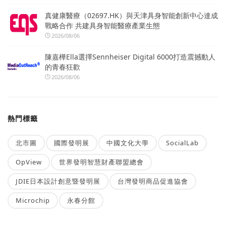
真健康醫療（02697.HK）與天津具身智能創新中心達成
戰略合作 共建具身智能醫療產業生態
2026/08/06
陳嘉樺Ella選擇Sennheiser Digital 6000打造震撼動人
的青春狂歡
2026/08/06
熱門標籤
北市圖
國際發明展
中國文化大學
SocialLab
OpView
世界發明智慧財產聯盟總會
JDIE日本設計創意暨發明展
台灣發明商品促進協會
Microchip
永春分館