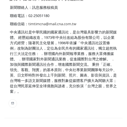
新聞聯絡人：訊息服務核稿員
聯絡電話：02-25051180
聯絡信箱：
timtimcna@mail.cna.com.tw
中央通訊社是中華民國的國家通訊社，是台灣最具影響力的新聞媒
體。 經歷組織改造，1973年中央社改組為股份有限公司，以企業
方式經營；隨著民主化發展，1996年依據「中央通訊社設置條
例」改制為財團法人，定位為全民共有的國家通訊社，獨立超然執
行三大法定任務： ．辦理國內外新聞報導業務，服務大眾傳播媒
體。 ．辦理國家對外新聞通訊業務，促進國際對台灣之瞭解。 ．
加強與國際新聞通訊社合作，增進國際新聞交流。 秉持「正確、
領先、客觀、翔實」的基本原則，中央社專業新聞團隊每天以中、
英、日文即時對外發出上千則新聞、照片、圖表、影音與資訊，是
台灣唯一多語文新聞媒體，服務對象從媒體客戶擴大為閱聽大眾；
從台灣民眾延伸至全球僑胞與讀者，充分扮演「台灣之眼，世界之
窗」。