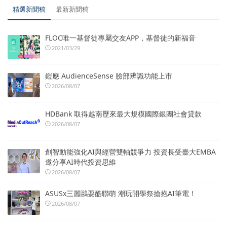
精選新聞稿
最新新聞稿
FLOC唯一基督徒專屬交友APP，基督徒的新福音
2021/03/29
鎧應 AudienceSense 臉部辨識功能上市
2026/08/07
HDBank 取得越南歷來最大規模國際銀團社會貸款
2026/08/07
創智動能強化AI與經營雙軸競爭力 投資長受臺大EMBA
邀分享AI時代投資思維
2026/08/07
ASUSx三麗鷗耍酷聯萌 潮玩開學祭搶抱AI筆電！
2026/08/07