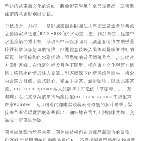
串起跨越東西文化的連結，將藝術美學延伸至節慶禮品，讓傳遞
佳節情意更顯別出心裁。
中秋禮盒「月鄉」，是以國美館與財團法人席德進基金會所典藏
之藝術家席德進(1923 -1981)的水彩畫〈屋〉作品為體，從畫中
水墨渲染的重山裡，浮現出中秋皎潔圓月，讓思念情懷在層巒疊
嶂裡發散氤氳悠遠的情懷；打開禮盒後映入眼簾就是家鄉磚紅的
屋瓦，鮮明飽和的水彩描繪，讓思鄉的遊子循著月光一步步從遠
方回到家鄉，在流淌的輕柔月色下團聚。揉合東方文化與西方情
懷，將雋永的情思注入畫筆，對家鄉深厚的情感悠然而生。禮盒
內含東方月餅、西式點心、精品手採茶、濾掛咖啡，以及兆兆茶
苑、coffee stopover兩大品牌聯手打造的「茶咖啡」。「茶
咖啡」以兆兆茶苑的果木烏龍搭配coffee stopover中焙配方
畫家Painter，入口細滑的咖啡縈繞著若有似無的多汁果香，緊
接著帶著溫暖豐潤的茶香竄出，細細地在舌尖上與咖啡共舞，交
織成全新風味體驗。
國美館陳貺怡館長表示，國美館積極創造典藏品新價值的業務，
自2001年起即開始推動藏品數位化，不僅擴展臺灣藝術文物資產