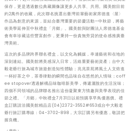
保存，更是透過數位典藏圖像讓更多人共享、共用。國美館目前
約2萬件的收藏，此次聯名挑選出臺灣前輩藝術家席德進〈屋〉
作品為創意的來源，並結合臺灣重要的節慶活動—中秋節，將藝
術美學延伸至中秋禮盒「月鄉」。國美館與財團法人席德進基金
會有幸珍藏這些豐富創作，更秉持一份責無旁貸的使命感推廣臺
灣美術。
這次的多品牌跨界聯名禮盒，以文化為觸媒，串連藝術和在地的
深刻連結。國美館將美感深入日常，活絡重要藝術資產；台中大
毅老爺行旅為城市旅遊創造知性體驗；兆兆茶苑將風土人文焙進
一杯好茶之中，茶香律動的瞬間也品味自在悠然的人情味；coff
ee stopover透過解構品味咖啡新美學，傳遞灑脫的生活況味；
四個不同領域的品牌聯名推出這份凝聚東方情趣與美學表現的佳
節之禮。「月鄉」中秋禮盒7月31日以前預購享早鳥優惠價。禮
盒訂購請洽國美館精品店(04)2372-3552#653或台中大毅老
爺行旅訂購專線：04-3702-898，大宗訂購另有優惠，敬請把
握良機。
（廣告）