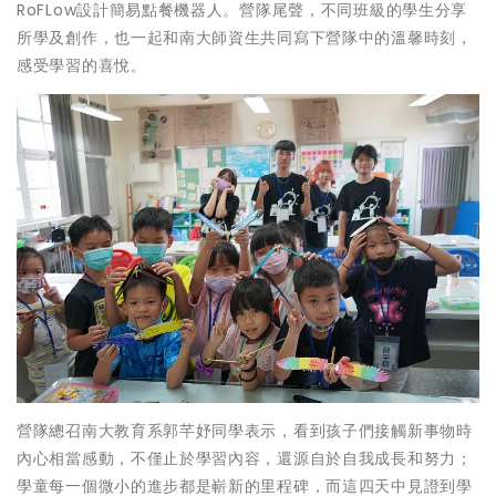
RoFLow設計簡易點餐機器人。營隊尾聲，不同班級的學生分享
所學及創作，也一起和南大師資生共同寫下營隊中的溫馨時刻，
感受學習的喜悅。
營隊總召南大教育系郭芊妤同學表示，看到孩子們接觸新事物時
內心相當感動，不僅止於學習內容，還源自於自我成長和努力；
學童每一個微小的進步都是嶄新的里程碑，而這四天中見證到學