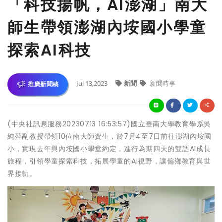
「科技揚帆，AI澎湖」南大
師生帶領澎湖內垵國小學童
探索AI科技
Jul 13,2023
新聞
新聞時事
推廣新聞稿
(中央社訊息服務20230713 16:53:57)國立臺南大學教育學系吳
純萍副教授帶領10位南大師資生，於7月4至7日前往澎湖內垵國
小，實現去年與內垵國小學童約定，進行為期四天的雙語AI成長
旅程，引領學童探索科技，拓展學童的AI視野，讓偏鄉教育與世
界接軌。