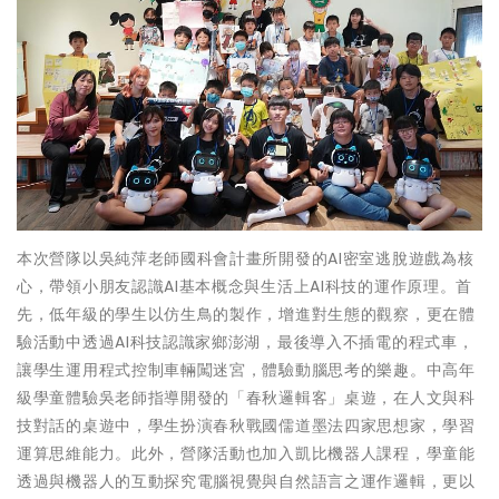
本次營隊以吳純萍老師國科會計畫所開發的AI密室逃脫遊戲為核
心，帶領小朋友認識AI基本概念與生活上AI科技的運作原理。首
先，低年級的學生以仿生鳥的製作，增進對生態的觀察，更在體
驗活動中透過AI科技認識家鄉澎湖，最後導入不插電的程式車，
讓學生運用程式控制車輛闖迷宮，體驗動腦思考的樂趣。中高年
級學童體驗吳老師指導開發的「春秋邏輯客」桌遊，在人文與科
技對話的桌遊中，學生扮演春秋戰國儒道墨法四家思想家，學習
運算思維能力。此外，營隊活動也加入凱比機器人課程，學童能
透過與機器人的互動探究電腦視覺與自然語言之運作邏輯，更以