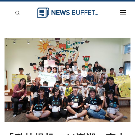
回到首頁
新聞稿分類
登入
刊登