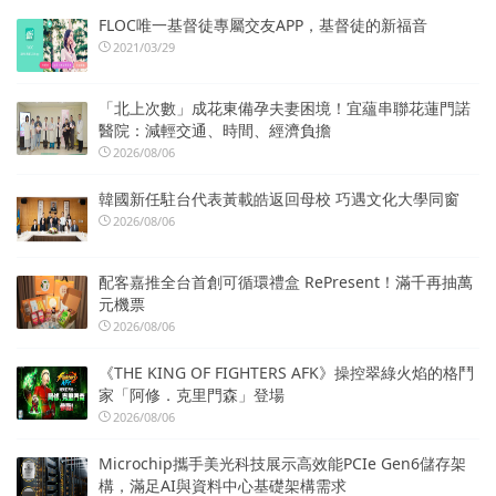
FLOC唯一基督徒專屬交友APP，基督徒的新福音
2021/03/29
「北上次數」成花東備孕夫妻困境！宜蘊串聯花蓮門諾
醫院：減輕交通、時間、經濟負擔
2026/08/06
韓國新任駐台代表黃載皓返回母校 巧遇文化大學同窗
2026/08/06
配客嘉推全台首創可循環禮盒 RePresent！滿千再抽萬
元機票
2026/08/06
《THE KING OF FIGHTERS AFK》操控翠綠火焰的格鬥
家「阿修．克里門森」登場
2026/08/06
Microchip攜手美光科技展示高效能PCIe Gen6儲存架
構，滿足AI與資料中心基礎架構需求