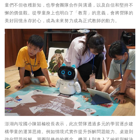
童們不但收穫新知，也學會團隊合作與溝通，以及自信和堅持不
懈的價值觀。從學童身上也明白了「教育」的意義，會將營隊的
美好回憶永存於心，成為未來努力成為正式教師的動力。
澎湖內垵國小陳穎榛校長表示，此次營隊透過多元的學習逐步建
構學童的運算思維。例如情境式實作提升拆解問題能力、桌遊則
強化問題拆解、迴圈與條件的概念、機器人則進入了編程與解決