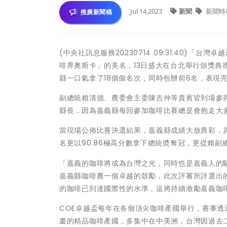
Jul 14,2023
新聞
新聞時
推廣新聞稿
(中央社訊息服務20230714 09:31:40)
啡界奧斯卡」的美名，13日盛大在台北舉行頒獎典
縣一口氣拿了18個個名次，同時包辦前6名，表現
副總統賴清德、農委會主委陳吉仲等貴賓皆到場參
縣長，因為嘉義縣每回參加咖啡比賽總是會抱走大
當現場公佈比賽決選結果，嘉義縣成績大放異彩，其中更令
名更以90.86極高分數拿下總統奬奪冠，更從賴
「嘉義的咖啡將成為台灣之光，同時也是嘉義人的
嘉義縣咖啡農一個卓越的鼓勵，此次評審所評選出
的咖啡已到達國際性的水準，這將持續激勵嘉義咖
COE卓越盃每年在各個頂尖咖啡產國舉行，賽事透
畫的精品咖啡產國，多集中在中美洲，台灣因過去二