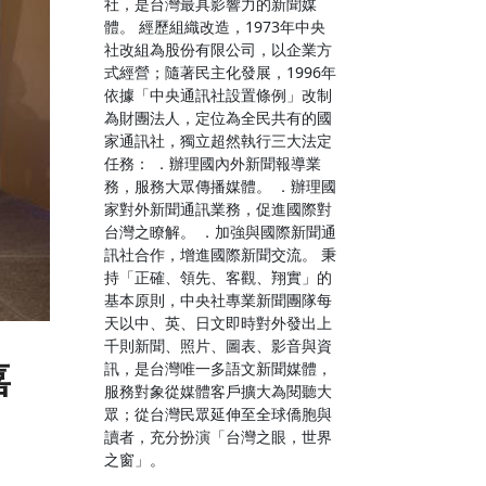
社，是台灣最具影響力的新聞媒
體。 經歷組織改造，1973年中央
社改組為股份有限公司，以企業方
式經營；隨著民主化發展，1996年
依據「中央通訊社設置條例」改制
為財團法人，定位為全民共有的國
家通訊社，獨立超然執行三大法定
任務： ．辦理國內外新聞報導業
務，服務大眾傳播媒體。 ．辦理國
家對外新聞通訊業務，促進國際對
台灣之瞭解。 ．加強與國際新聞通
訊社合作，增進國際新聞交流。 秉
持「正確、領先、客觀、翔實」的
基本原則，中央社專業新聞團隊每
天以中、英、日文即時對外發出上
千則新聞、照片、圖表、影音與資
嘉
訊，是台灣唯一多語文新聞媒體，
服務對象從媒體客戶擴大為閱聽大
眾；從台灣民眾延伸至全球僑胞與
讀者，充分扮演「台灣之眼，世界
之窗」。