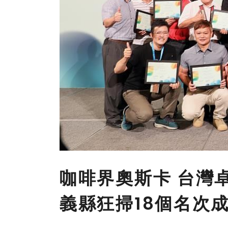
咖啡界奧斯卡 台灣
義縣狂掃18個名次