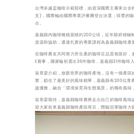
台灣卓越盃咖啡示範競標，由資深國際主審來台全程
支)，國際輪由國際專業評審團登台決選；得獎的
台。
嘉義縣內咖啡種植面積約200公頃，近年縣府積
資源和協助，通過扎實的專業課程為嘉義縣咖啡產
在咖啡農友共同努力所生產的咖啡豆品質相當好，
E賽事，國家輪初選出36件咖啡，嘉義縣31件咖啡
翁章梁介紹，放眼世界的咖啡產地，沒有一個產區
實，鎖住了最美好的風味精華，嘉義縣有200位
謐優雅，融合「環境保育與生態風景」的獨有風味
翁章梁期待，嘉義縣咖啡農將走出自己的咖啡風味
迎大家前來嘉義縣咖啡產區尋豆，體驗冠軍咖啡大