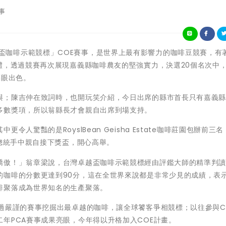
事
「台灣卓越盃咖啡示範競標」COE賽事，是世界上最有影響力的咖啡豆競賽，有
禮，透過競賽再次展現嘉義縣咖啡農友的堅強實力，決選20個名次中
亮眼出色。
與；陳吉仲在致詞時，也開玩笑介紹，今日出席的縣市首長只有嘉義
多數獎項，所以翁縣長才會親自出席到場支持。
人驚豔的是RoyslBean Geisha Estate咖啡莊園包辦前三
副總統手中親自接下獎盃，開心高舉。
驕傲！」翁章梁說，台灣卓越盃咖啡示範競標經由評鑑大師的精準判
的咖啡的分數更達到90分，這在全世界來說都是非常少見的成績，表
啡聚落成為世界知名的生產聚落。
過嚴謹的賽事挖掘出最卓越的咖啡，讓全球饕客爭相競標；以往參與C
年PCA賽事成果亮眼，今年得以升格加入COE計畫。