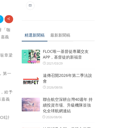
著「咖
精選新聞稿
最新新聞稿
，嘉義
FLOC唯一基督徒專屬交友
縣翁章梁
APP，基督徒的新福音
2021/03/29
名，第一
遠傳召開2026年第二季法說
會
2026/08/06
讀，給予
示嘉義
聯合航空深耕台灣40週年 持
續投資市場、升級機隊並強
化全球航網連結
OE計
2026/08/06