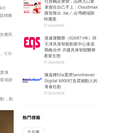
社群觸及會變，品牌入口要
掌握在自己手上：Cloudmax
40
匯智推出 .tw／.台灣網域限
競標舞
時優惠
2026/08/06
供農民
真健康醫療（02697.HK）與
天津具身智能創新中心達成
戰略合作 共建具身智能醫療
」CO
產業生態
2026/08/06
果實厚
陳嘉樺Ella選擇Sennheiser
環境靜
Digital 6000打造震撼動人的
青春狂歡
2026/08/06
感動，歡
熱門標籤
北市圖