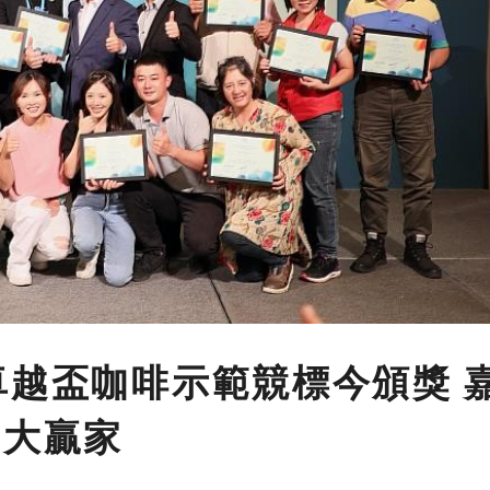
卓越盃咖啡示範競標今頒獎 
成大贏家