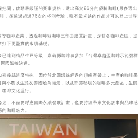
把關，啟動最嚴謹的賽事規格，選出高於86分的優勝咖啡(最多選出
咖啡，須通過超過76次的杯測考驗，唯有最卓越的作品才可以登上世界
極輔導咖啡產業，透過咖啡縣咖啡三部曲建置計畫，深耕各咖啡產區，提
業打下更堅實的永續基礎。
多已達到精品生豆等級；嘉義縣咖啡農參加「台灣卓越盃咖啡示範競標
入圍國際輪決選。
如嘉義縣這麼特殊，因位於北回歸線經過的頂級產帶上，生產的咖啡
青農與小農以生態友善體驗為願景，以及部落秘境的咖啡多元產區，生態
，咖啡文化盛行。
論述，不僅要呼應國際永續發展計畫，也要持續帶來文化故事與品味
縣的咖啡魅力。