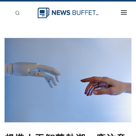
回到首頁
新聞稿分類
登入
刊登