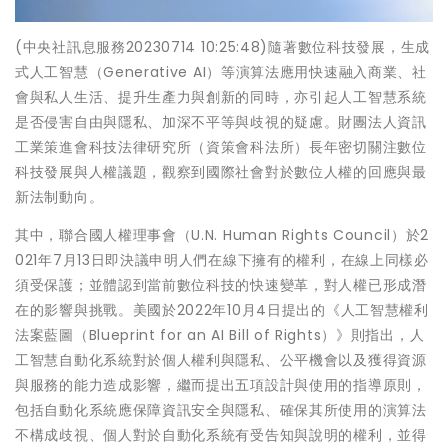
(中央社訊息服務20230714 10:25:48)隨著數位科技發展，生成
式人工智慧（Generative AI）等演算法應用快速融入商業、社
會與私人生活、提升生產力與創新的同時，亦引起人工智慧系統
是否侵害自由與隱私、加深不平等與歧視的疑慮。財團法人資訊
工業策進會科技法律研究所（資策會科法所）長年密切關注數位
科技發展與人權議題，觀察到國際社會對於數位人權的回應與最
新法制動向。
其中，聯合國人權理事會（U.N. Human Rights Council）於2
021年7月13日即決議申明人們在線下擁有的權利，在線上同樣必
須受保護；並體認到當前數位科技的快速變革，對人權已形成潛
在的影響與挑戰。美國於2022年10月4日提出的《人工智慧權利
法案藍圖（Blueprint for an AI Bill of Rights）》則指出，人
工智慧自動化系統對於個人權利與隱私、公平機會以及獲得資源
與服務的能力造成影響，繼而提出五項設計與使用的指導原則，
包括自動化系統應保障資訊安全與隱私、確保其所使用的演算法
不構成歧視、個人對於自動化系統有受告知與說明的權利，並得