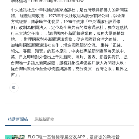
聯絡信箱：
timtimcna@mail.cna.com.tw
中央通訊社是中華民國的國家通訊社，是台灣最具影響力的新聞媒
體。 經歷組織改造，1973年中央社改組為股份有限公司，以企業
方式經營；隨著民主化發展，1996年依據「中央通訊社設置條
例」改制為財團法人，定位為全民共有的國家通訊社，獨立超然執
行三大法定任務： ．辦理國內外新聞報導業務，服務大眾傳播媒
體。 ．辦理國家對外新聞通訊業務，促進國際對台灣之瞭解。 ．
加強與國際新聞通訊社合作，增進國際新聞交流。 秉持「正確、
領先、客觀、翔實」的基本原則，中央社專業新聞團隊每天以中、
英、日文即時對外發出上千則新聞、照片、圖表、影音與資訊，是
台灣唯一多語文新聞媒體，服務對象從媒體客戶擴大為閱聽大眾；
從台灣民眾延伸至全球僑胞與讀者，充分扮演「台灣之眼，世界之
窗」。
精選新聞稿
最新新聞稿
FLOC唯一基督徒專屬交友APP，基督徒的新福音