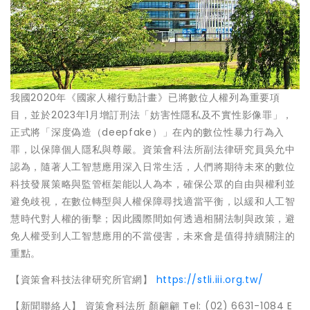
我國2020年《國家人權行動計畫》已將數位人權列為重要項
目，並於2023年1月增訂刑法「妨害性隱私及不實性影像罪」，
正式將「深度偽造（deepfake）」在內的數位性暴力行為入
罪，以保障個人隱私與尊嚴。資策會科法所副法律研究員吳允中
認為，隨著人工智慧應用深入日常生活，人們將期待未來的數位
科技發展策略與監管框架能以人為本，確保公眾的自由與權利並
避免歧視，在數位轉型與人權保障尋找適當平衡，以緩和人工智
慧時代對人權的衝擊；因此國際間如何透過相關法制與政策，避
免人權受到人工智慧應用的不當侵害，未來會是值得持續關注的
重點。
【資策會科技法律研究所官網】
https://stli.iii.org.tw/
【新聞聯絡人】 資策會科法所 顏翩翩 Tel: (02) 6631-1084 E