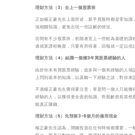
理財方法（3）去上一個股票班
正如楊正豪先生上面所述，新手買股時都是零知識
強相關知識，避免出現一些誤解的情況。
坊間有不少股票班，初階者宜上一些較為基礎的課
過就算課程略貴，只要有所得著，回報就一定以倍
理財方法（4）結識一個擁3年買股票經驗的人
由於你未有買股票經驗，故多與一個有經驗的人傾
上問到基本的知識，以及聽一下經驗之談，對你來
不過楊正豪先生覺得要注意，單是問一個人只能獲
經驗的人，以獲得更全面的知識。而股齡愈長當然
能真正賺錢。
理財方法（5）先預留3-6個月的備用現金
楊正豪先生認為，閒錢投資在任何時候都重要，一