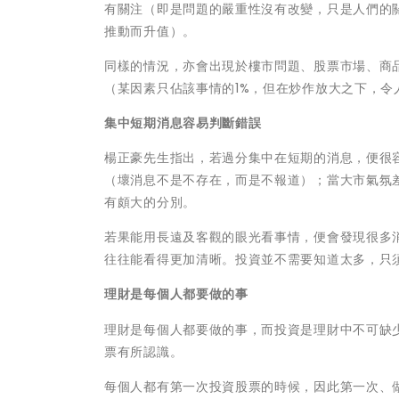
有關注（即是問題的嚴重性沒有改變，只是人們的
推動而升值）。
同樣的情況，亦會出現於樓市問題、股票市場、商品
（某因素只佔該事情的1%，但在炒作放大之下，令
集中短期消息容易判斷錯誤
楊正豪先生指出，若過分集中在短期的消息，便很
（壞消息不是不存在，而是不報道）；當大市氣氛
有頗大的分別。
若果能用長遠及客觀的眼光看事情，便會發現很多
往往能看得更加清晰。投資並不需要知道太多，只
理財是每個人都要做的事
理財是每個人都要做的事，而投資是理財中不可缺
票有所認識。
每個人都有第一次投資股票的時候，因此第一次、