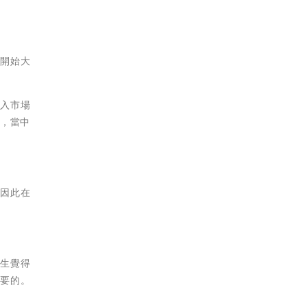
一開始大
進入市場
戶，當中
。因此在
先生覺得
重要的。