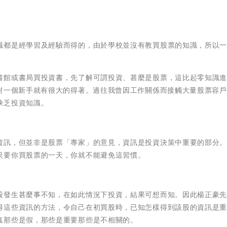
識都是經學習及經驗而得的，由於學校並沒有教買股票的知識，所以
書館或書局買投資書，先了解可謂投資、甚麼是股票，這比起零知識
但對一個新手就有很大的得著。過往我曾因工作關係而接觸大量股票容
缺乏投資知識。
資訊，但並非是股票「專家」的意見，資訊是投資決策中重要的部分
只要你買股票的一天，你就不能避免這習慣。
股發生甚麼事不知，在如此情況下投資，結果可想而知。因此楊正豪
得這些資訊的方法，令自己在初買股時，已知怎樣得到該股的資訊是
真那些是假，那些是重要那些是不相關的。