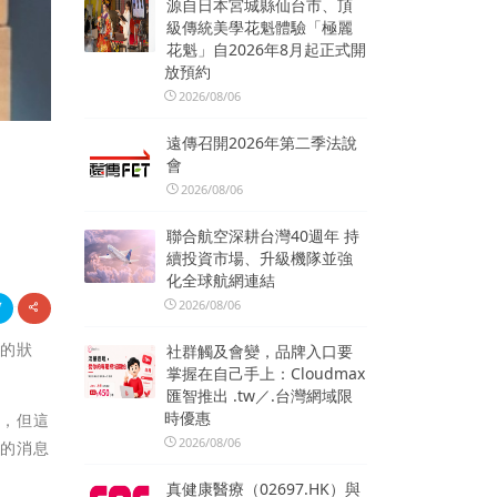
源自日本宮城縣仙台市、頂
級傳統美學花魁體驗「極麗
花魁」自2026年8月起正式開
放預約
2026/08/06
遠傳召開2026年第二季法說
會
2026/08/06
聯合航空深耕台灣40週年 持
續投資市場、升級機隊並強
化全球航網連結
2026/08/06
動的狀
社群觸及會變，品牌入口要
掌握在自己手上：Cloudmax
匯智推出 .tw／.台灣網域限
時優惠
訊，但這
2026/08/06
定的消息
真健康醫療（02697.HK）與