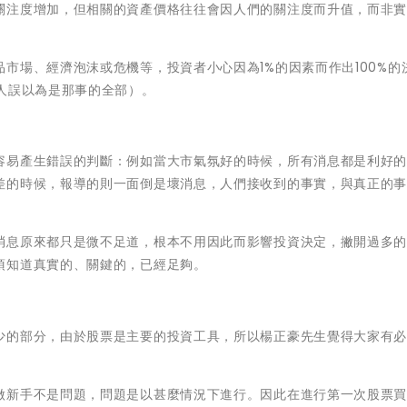
關注度增加，但相關的資產價格往往會因人們的關注度而升值，而非
市場、經濟泡沫或危機等，投資者小心因為1%的因素而作出100%的
人誤以為是那事的全部）。
容易產生錯誤的判斷：例如當大市氣氛好的時候，所有消息都是利好
差的時候，報導的則一面倒是壞消息，人們接收到的事實，與真正的
消息原來都只是微不足道，根本不用因此而影響投資決定，撇開過多
須知道真實的、關鍵的，已經足夠。
少的部分，由於股票是主要的投資工具，所以楊正豪先生覺得大家有
做新手不是問題，問題是以甚麼情況下進行。因此在進行第一次股票