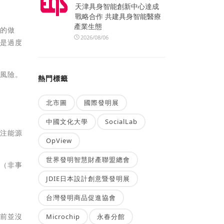
天津具身智能創新中心達成
戰略合作 共建具身智能醫療
產業生態
輯的做
2026/08/06
經是過度
的風險。
熱門標籤
北市圖
國際發明展
中國文化大學
SocialLab
關注能源
OpView
世界發明智慧財產聯盟總會
息（非事
JDIE日本設計創意暨發明展
台灣發明商品促進協會
之前並沒
Microchip
永春分館