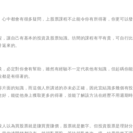
，心中都會有很多疑問，上股票課程不止能令你有所得著，你更可以
程，讓自己有基本的投資及股票知識。坊間的課程有平有貴，可自行
計返來的。
談，必定對你會有幫助，雖然有經驗不一定代表他有知識，但起碼你
說都是有得著的。
得片面的知識，而這個人所講述的亦未必正確，因此宜結識多幾個有
愈好，能從他身上獲取更多的得著，並能了解該方法在經歷不用週期
般人以為買股票就是賺買賣賺價，股票就是數字。但投資股票是理財