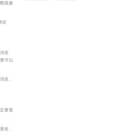
實際因素
決定
的消息
事實可以
的消息，
必定要股
買賣前，