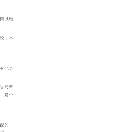
發問以增
比較，不
能有他身
投資股票
時，是否
分配的一