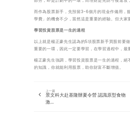
部分，即是計劃中的一環，而理財是先防守後進攻
而作為股票新手，先預留3-6個月的現金作備用
學費」的機會不少，當然這是重要的經驗。但大家
學習投資股票是一生的過程
以上就是楊正豪先生認為的5項股票新手買股前要做
重要的一環，因此一定要學習，在學習過程中，最
楊正豪先生強調，學習投資股票是一生的過程，絕
的知識，你就能利用股票，助你財富不斷增值。
上一篇
景文科大赴基隆辦夏令營 認識原型食物
激...