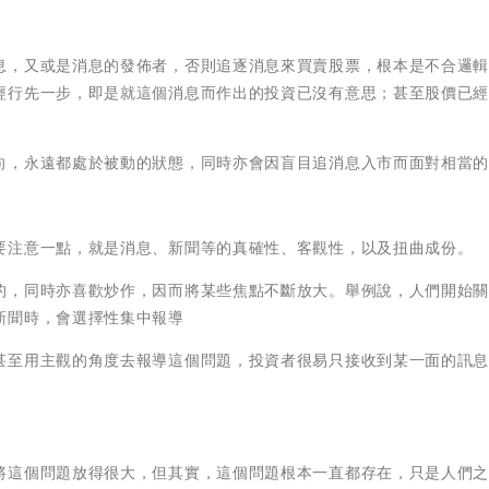
息，又或是消息的發佈者，否則追逐消息來買賣股票，根本是不合邏
經行先一步，即是就這個消息而作出的投資已沒有意思；甚至股價已
向，永遠都處於被動的狀態，同時亦會因盲目追消息入市而面對相當
要注意一點，就是消息、新聞等的真確性、客觀性，以及扭曲成份。
的，同時亦喜歡炒作，因而將某些焦點不斷放大。舉例說，人們開始
新聞時，會選擇性集中報導
甚至用主觀的角度去報導這個問題，投資者很易只接收到某一面的訊
將這個問題放得很大，但其實，這個問題根本一直都存在，只是人們