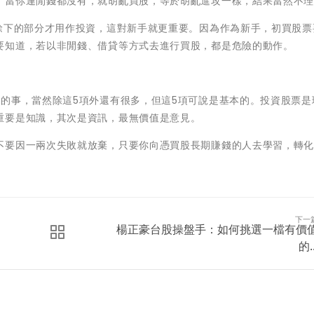
，當你連閒錢都沒有，就胡亂買股，等於胡亂進攻一樣，結果當然不
，餘下的部分才用作投資，這對新手就更重要。因為作為新手，初買股票
要知道，若以非閒錢、借貸等方式去進行買股，都是危險的動作。
的事，當然除這5項外還有很多，但這5項可說是基本的。投資股票是
重要是知識，其次是資訊，最無價值是意見。
不要因一兩次失敗就放棄，只要你向憑買股長期賺錢的人去學習，轉
下一
楊正豪台股操盤手：如何挑選一檔有價
的..