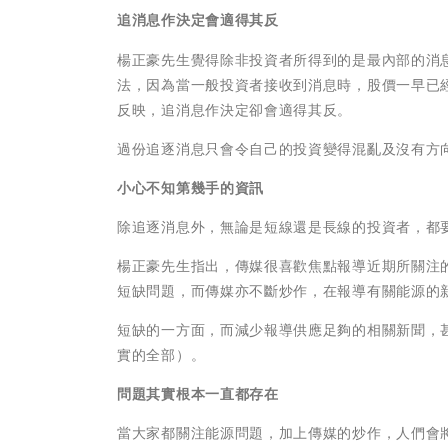
追消息作決定會適得其反
楊正豪先生覺得除非投資者所得到的是最內部的消
法，因為當一般投資者接收到消息時，股價一早已
反映，追消息作決定卻會適得其反。
過份追逐消息只會令自己的投資變得混亂及沒有方
小心不知第幾手的資訊
除追逐消息外，無論是短線還是長線的投資者，都
楊正豪先生指出，傳媒很喜歡焦點報導近期所關注
短缺問題，而傳媒亦不斷炒作，在報導有關能源的
短缺的一方面，而減少報導供應足夠的相關新聞，
實的全部）。
問題其實根本一直都存在
當大家都關注能源問題，加上傳媒的炒作，人們會