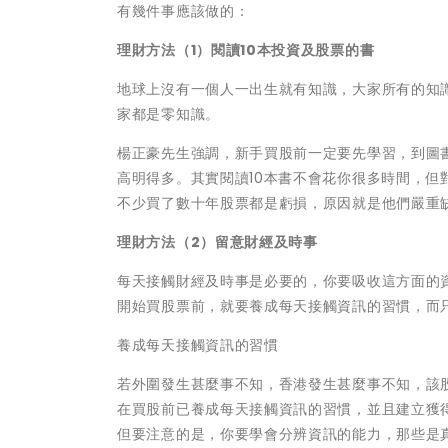
有幾件事應該做的：
理財方法（1）閱讀10本投資及股票的書
地球上沒有一個人一出生就有知識，大家所有的知
家都是零知識。
楊正豪先生強調，新手買股前一定要先學習，到圖
高明得多。其實閱讀10本書不會花你很多時間，
不少買了數十年股票都是虧損，原因就是他們嚴重
理財方法（2）留意財經及時事
每天接觸財經及時事是必要的，你要吸收這方面的
開始買股票前，就要養成每天接觸資訊的習慣，而
養成每天接觸資訊的習慣
若外圍發生甚麼事不知，香港發生甚麼事不知，該
在買股前已養成每天接觸資訊的習慣，並且建立獲
但要注意的是，你要學會分辨資訊的能力，那些是