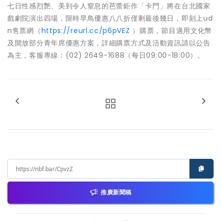
七日性感烈艷、美到令人窒息的芭蕾鉅作「卡門」將在台北國家
戲劇院演出四場，限時早鳥優惠八八折僅剩最後幾日，即刻上ud
n售票網（
https://reurl.cc/p6pVEZ
）購票，節目適用文化幣
及開放部分青年席優惠方案，詳細購票方式及活動資訊請以公告
為主，客服專線：(02) 2649-1688（每日09:00-18:00）。
推廣新聞稿