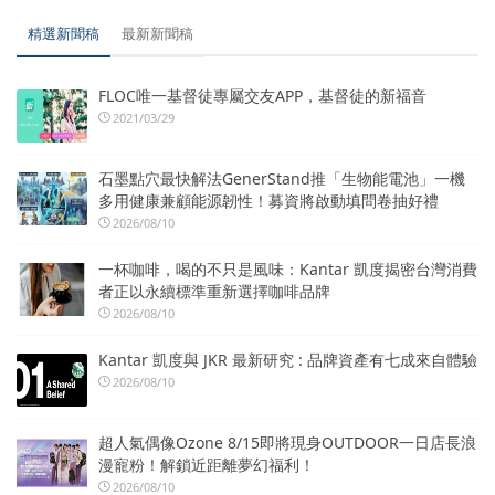
精選新聞稿
最新新聞稿
FLOC唯一基督徒專屬交友APP，基督徒的新福音
2021/03/29
石墨點穴最快解法GenerStand推「生物能電池」一機
多用健康兼顧能源韌性！募資將啟動填問卷抽好禮
2026/08/10
一杯咖啡，喝的不只是風味：Kantar 凱度揭密台灣消費
者正以永續標準重新選擇咖啡品牌
2026/08/10
Kantar 凱度與 JKR 最新研究 : 品牌資產有七成來自體驗
2026/08/10
超人氣偶像Ozone 8/15即將現身OUTDOOR一日店長浪
漫寵粉！解鎖近距離夢幻福利！
2026/08/10