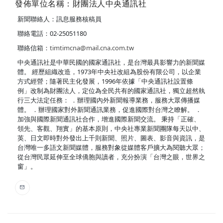
發佈單位名稱：財團法人中央通訊社
新聞聯絡人：訊息服務核稿員
聯絡電話：02-25051180
聯絡信箱：
timtimcna@mail.cna.com.tw
中央通訊社是中華民國的國家通訊社，是台灣最具影響力的新聞媒
體。 經歷組織改造，1973年中央社改組為股份有限公司，以企業
方式經營；隨著民主化發展，1996年依據「中央通訊社設置條
例」改制為財團法人，定位為全民共有的國家通訊社，獨立超然執
行三大法定任務： ．辦理國內外新聞報導業務，服務大眾傳播媒
體。 ．辦理國家對外新聞通訊業務，促進國際對台灣之瞭解。 ．
加強與國際新聞通訊社合作，增進國際新聞交流。 秉持「正確、
領先、客觀、翔實」的基本原則，中央社專業新聞團隊每天以中、
英、日文即時對外發出上千則新聞、照片、圖表、影音與資訊，是
台灣唯一多語文新聞媒體，服務對象從媒體客戶擴大為閱聽大眾；
從台灣民眾延伸至全球僑胞與讀者，充分扮演「台灣之眼，世界之
窗」。