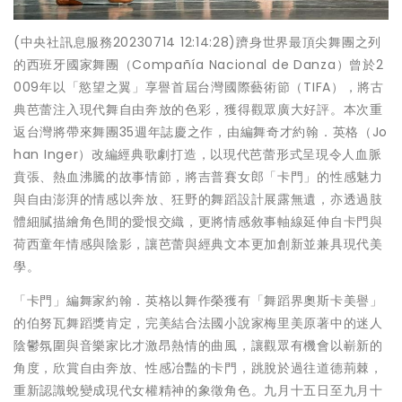
(中央社訊息服務20230714 12:14:28)躋身世界最頂尖舞團之列
的西班牙國家舞團（Compañía Nacional de Danza）曾於2
009年以「慾望之翼」享譽首屆台灣國際藝術節（TIFA），將古
典芭蕾注入現代舞自由奔放的色彩，獲得觀眾廣大好評。本次重
返台灣將帶來舞團35週年誌慶之作，由編舞奇才約翰．英格（Jo
han Inger）改編經典歌劇打造，以現代芭蕾形式呈現令人血脈
賁張、熱血沸騰的故事情節，將吉普賽女郎「卡門」的性感魅力
與自由澎湃的情感以奔放、狂野的舞蹈設計展露無遺，亦透過肢
體細膩描繪角色間的愛恨交織，更將情感敘事軸線延伸自卡門與
荷西童年情感與陰影，讓芭蕾與經典文本更加創新並兼具現代美
學。
「卡門」編舞家約翰．英格以舞作榮獲有「舞蹈界奧斯卡美譽」
的伯努瓦舞蹈獎肯定，完美結合法國小說家梅里美原著中的迷人
陰鬱氛圍與音樂家比才激昂熱情的曲風，讓觀眾有機會以嶄新的
角度，欣賞自由奔放、性感冶豔的卡門，跳脫於過往道德荊棘，
重新認識蛻變成現代女權精神的象徵角色。九月十五日至九月十