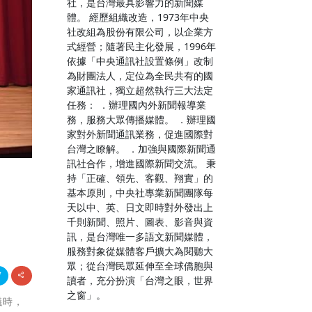
社，是台灣最具影響力的新聞媒
體。 經歷組織改造，1973年中央
社改組為股份有限公司，以企業方
式經營；隨著民主化發展，1996年
依據「中央通訊社設置條例」改制
為財團法人，定位為全民共有的國
家通訊社，獨立超然執行三大法定
任務： ．辦理國內外新聞報導業
務，服務大眾傳播媒體。 ．辦理國
家對外新聞通訊業務，促進國際對
台灣之瞭解。 ．加強與國際新聞通
訊社合作，增進國際新聞交流。 秉
持「正確、領先、客觀、翔實」的
基本原則，中央社專業新聞團隊每
天以中、英、日文即時對外發出上
千則新聞、照片、圖表、影音與資
訊，是台灣唯一多語文新聞媒體，
服務對象從媒體客戶擴大為閱聽大
眾；從台灣民眾延伸至全球僑胞與
讀者，充分扮演「台灣之眼，世界
之窗」。
議時，