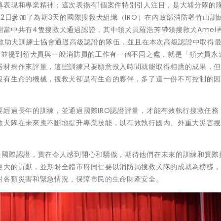
越表現和專業精神；這次表揚有1個案件特別引人注目，是大埔分隊的
月2日參加了為期3天的國際搜救犬組織（IRO）在內政部消防署竹山訓
當中共有4隻搜救犬通過認證，其中領犬員羅浩芳帶領搜救犬Amei
本救助犬訓練士協會通過高級認證的隊伍，並且在本次高級認證中取得
，並提到領犬員與一般消防員的工作有一個不同之處，就是「領犬員永
器材操作來評量，這些訓練只要願意投入時間就能取得相應的成果，
沒有生命的機械，搜救犬卻是有生命的夥伴，多了這一份不可控制的
經過長年的訓練，並通過國際IRO認證評量，才能有效執行搜救任務
救犬隊在未來應不斷地提升專業技能，以有效執行國內、外重大災害
過國際認證，實在令人感到開心和驕傲，期待他們在未來的訓練和實際
更大的貢獻，並期盼全體市府同仁要以消防局搜救犬隊的成就為榜樣
對各類災害和緊急情況，保障市民的生命財產安全。