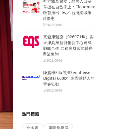
社群觸及會變，品牌入口要
掌握在自己手上：Cloudmax
匯智推出 .tw／.台灣網域限
時優惠
2026/08/06
真健康醫療（02697.HK）與
天津具身智能創新中心達成
戰略合作 共建具身智能醫療
產業生態
2026/08/06
陳嘉樺Ella選擇Sennheiser
Digital 6000打造震撼動人的
青春狂歡
2026/08/06
熱門標籤
北市圖
國際發明展