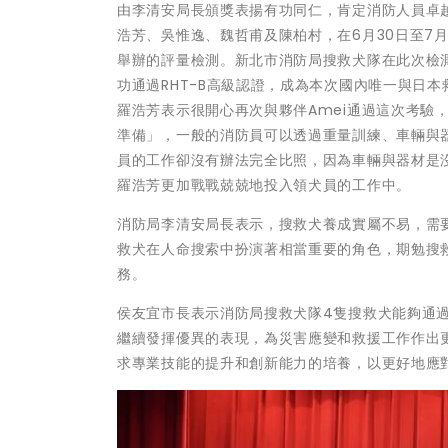
由李清安局長頒獎表揚有功同仁，肯定消防人員卓
浩芳、吳惟逸、魏哲甫及陳柏村，在6月30日至7
舉辦的評量檢測。新北市消防局搜救犬隊在此次檢測
功通過RHT-B高級認證，成為本次國內唯一與日
羅浩芳表示很開心再次與夥伴Amei通過這次考驗
準備」，一般的消防員可以透過重量訓練、車輛與
員的工作卻沒有辦法完全比照，因為車輛與器材是
羅浩芳更加戰戰兢兢地投入領犬員的工作中。
消防局李清安局長表示，搜救犬養成實屬不易，需要
救犬在人命搜索中扮演著相當重要的角色，期勉搜
務。
侯友宜市長表示消防局搜救犬隊4隻搜救犬能夠通
繼續發揮優異的表現，為災害應變和救援工作作出
求專業技能的提升和創新能力的培養，以更好地應