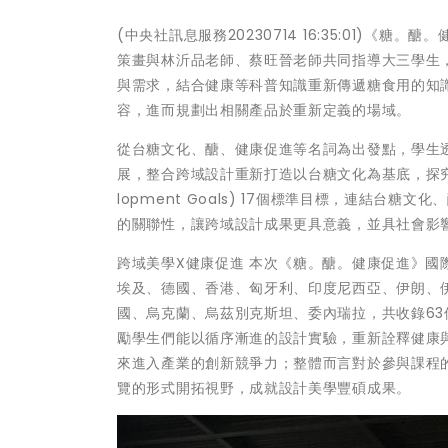
(中央社訊息服務20230714 16:35:01)
策畫與林沂品老師、蔡旺晉老師共同指導大三學生
與需求，結合健康等科普知識重新傳遞糖食用的知
容，進而規劃出相關產品於重新定義的場域。
從台糖文化、醣、健康促進等名詞為出發點，學生
展，整合跨域設計重新打造以台糖文化為基底，探究「糖、
lopment Goals) 17個標準目標，連結
的關聯性，讓跨域設計成果更具意義，並具社會影
跨域美學X健康促進 本次《糖。醣。健康促進》國
埃及、德國、香港、匈牙利、印度尼西亞、伊朗、
國、烏克蘭、烏茲別克斯坦、委內瑞拉，共收錄6
勵學生們能以循序漸進的設計實驗，重新詮釋健康
來進入產業的創新競爭力；整體而言對於參與課程
覽的形式開拓視野，成就設計美學豐碩成果。