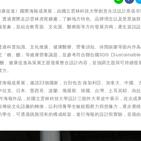
《糖。醣。健康促進》國際海報成果展，由國立雲林科技大學創意生活設計系張
，透過實際走訪雲林虎尾糖廠，了解地方特色、品牌理念以及受眾族
識形象，並結合教育面、文化面、醫療面等方向發展共鳴，產生資訊
透過科普知識、文化推廣、健康醫療、營養須知、休閒娛樂等面向作
醣」等健康營養議題，並參考符合聯合國SDG (Sustainable 
台糖文化、醣、健康促進為策展主題發展整合設計內容，並強調主題與可持續發
響力。
際海報成果展，邀請23個國家，分別包含:保加利亞、加拿大、中國、
伊拉克、日本、墨西哥、波蘭、俄羅斯、韓國、台灣、土耳其耶、烏
3件海報作品，於國立雲林科技大學設計三館外大草皮中展示，此次成
與傳統文化語彙的轉換，以利培養學生敏銳觀察力與想像力，逐步累
的學生，可透過跳脫現有的構成框架，進行海報的設計與實驗，並藉