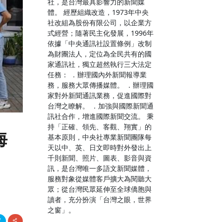
社，是台灣最具影響力的新聞媒
體。 經歷組織改造，1973年中央
社改組為股份有限公司，以企業方
式經營；隨著民主化發展，1996年
依據「中央通訊社設置條例」改制
為財團法人，定位為全民共有的國
家通訊社，獨立超然執行三大法定
任務： ．辦理國內外新聞報導業
務，服務大眾傳播媒體。 ．辦理國
家對外新聞通訊業務，促進國際對
台灣之瞭解。 ．加強與國際新聞通
訊社合作，增進國際新聞交流。 秉
持「正確、領先、客觀、翔實」的
海
基本原則，中央社專業新聞團隊每
天以中、英、日文即時對外發出上
千則新聞、照片、圖表、影音與資
訊，是台灣唯一多語文新聞媒體，
服務對象從媒體客戶擴大為閱聽大
眾；從台灣民眾延伸至全球僑胞與
讀者，充分扮演「台灣之眼，世界
之窗」。