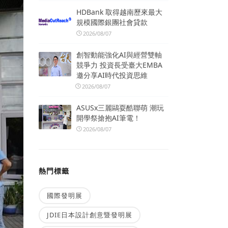
HDBank 取得越南歷來最大
規模國際銀團社會貸款
2026/08/07
創智動能強化AI與經營雙軸
競爭力 投資長受臺大EMBA
邀分享AI時代投資思維
2026/08/07
ASUSx三麗鷗耍酷聯萌 潮玩
開學祭搶抱AI筆電！
2026/08/07
熱門標籤
國際發明展
JDIE日本設計創意暨發明展