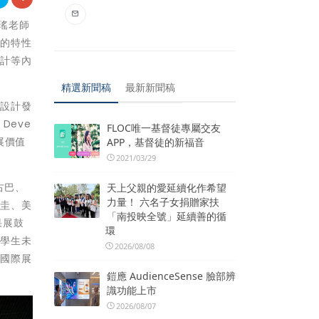
岑瑤老師
群的特性
設計等內
精選新聞稿
最新新聞稿
為設計發
Deve
FLOC唯一基督徒專屬交友
展價值
APP，基督徒的新福音
2021/03/29
古巴、
天上父親的愛延續化作希望
力量！ 六名子女捐贈家扶
拉圭、美
「南投映全號」延續善的循
果展鼓
環
積學生未
2026/08/08
由國際展
鎧應 AudienceSense 臉部辨
識功能上市
2026/08/07