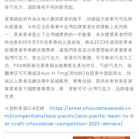
味巧克力，讓競賽有不同的新亮點。
屏東縣政府作為在地小農與業者的推手，持續協力屏東可可品牌
向前邁進。今年亞太區賽事中台灣品牌業者在得獎數上名列第
一，屏東業者更占了台灣總獎牌的一半數量，本次獲獎業者們同
時也拿到10月至11月世界賽的入場資格，將在2023年底與世界各
區獲獎者爭奪總決賽獎牌，讓我們恭喜這次得獎晉級的屏東業者
福灣巧克力、曾志元巧克力、老莫可可農園、可可雅米巧克力工
坊、PSA有限責任屏東縣永續農業生產合作社、巧妙巧克力、福
爾摩莎可可農場及Kuo YI Ting(郭怡婷)在競賽中脫穎而出，預
祝以上業者在總決賽中延續氣勢、勇奪佳績，期待未來有更多屏
東業者拿下國際賽事獎項，將「屏東可可‧台灣巧克力」品牌發揚
世界。
※資料來源ICA官網：
https://enter.chocolateawards.co
m/competitions/asia-pacific/asia-pacific-bean-to-b
ar-craft-chocolatier-competition-2023-winners/