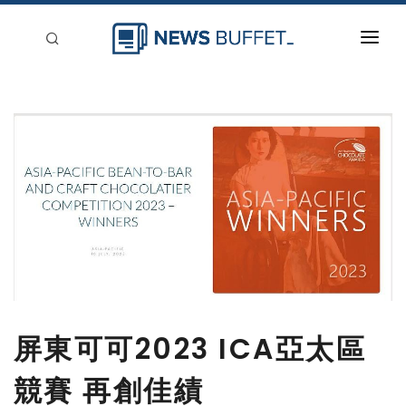
回到首頁
新聞稿分類
登入
刊登
屏東可可2023 ICA亞太區
競賽 再創佳績