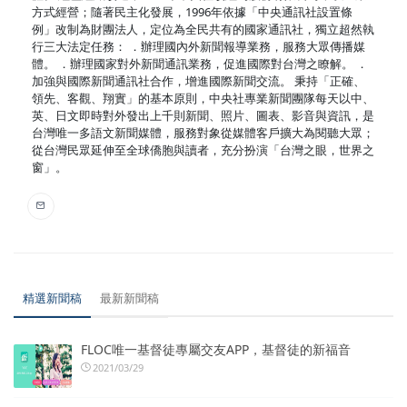
方式經營；隨著民主化發展，1996年依據「中央通訊社設置條
例」改制為財團法人，定位為全民共有的國家通訊社，獨立超然執
行三大法定任務： ．辦理國內外新聞報導業務，服務大眾傳播媒
體。 ．辦理國家對外新聞通訊業務，促進國際對台灣之瞭解。 ．
加強與國際新聞通訊社合作，增進國際新聞交流。 秉持「正確、
領先、客觀、翔實」的基本原則，中央社專業新聞團隊每天以中、
英、日文即時對外發出上千則新聞、照片、圖表、影音與資訊，是
台灣唯一多語文新聞媒體，服務對象從媒體客戶擴大為閱聽大眾；
從台灣民眾延伸至全球僑胞與讀者，充分扮演「台灣之眼，世界之
窗」。
精選新聞稿
最新新聞稿
FLOC唯一基督徒專屬交友APP，基督徒的新福音
2021/03/29