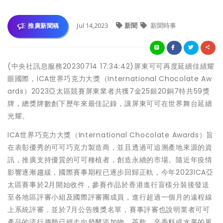
Jul 14,2023
新聞
新聞時事
推廣新聞稿
(中央社訊息服務20230714 17:34:42)屏東可可再度延續佳績耀
眼國際，ICA世界巧克力大獎（International Chocolate Aw
ards）2023亞太區競賽屏東業者共獲7金25銀20銅7特共59獎
牌，總獎牌數創下歷年來最佳記錄，讓屏東可可在世界舞台延續
光耀。
ICA世界巧克力大獎（International Chocolate Awards）旨
在表彰優秀的可可巧克力製造商，並且透過可追溯產地來源的資
訊，推廣支持優質的可可種植者，創造永續的市場。隨近年疫情
影響逐漸趨緩，國際賽事期程已逐步回歸正軌，今年2023ICA亞
太區賽事於2月開始收件，參賽作品於香港進行盲樣分裝後發送
至各地區評審小組及國際評審團成員，進行超過一個月的遠程線
上系統評審，並於7月公告獲獎名單，賽事評審也說明業者可可
產品的流行趨勢已經走向發酵添加物、茶飲、辛香料或水果的風