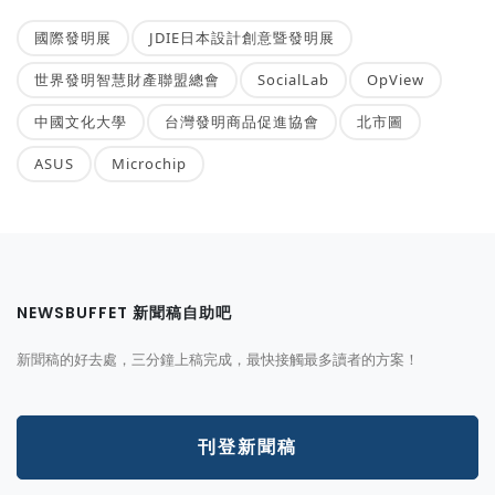
國際發明展
JDIE日本設計創意暨發明展
世界發明智慧財產聯盟總會
SocialLab
OpView
中國文化大學
台灣發明商品促進協會
北市圖
ASUS
Microchip
NEWSBUFFET 新聞稿自助吧
新聞稿的好去處，三分鐘上稿完成，最快接觸最多讀者的方案！
刊登新聞稿