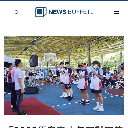
回到首頁
新聞稿分類
登入
刊登