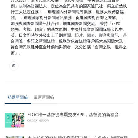
方式經營；隨著民主化發展，1996年依據「中央通訊社設置條
例」改制為財團法人，定位為全民共有的國家通訊社，獨立超然執
行三大法定任務： ．辦理國內外新聞報導業務，服務大眾傳播媒
體。 ．辦理國家對外新聞通訊業務，促進國際對台灣之瞭解。 ．
加強與國際新聞通訊社合作，增進國際新聞交流。 秉持「正確、
領先、客觀、翔實」的基本原則，中央社專業新聞團隊每天以中、
英、日文即時對外發出上千則新聞、照片、圖表、影音與資訊，是
台灣唯一多語文新聞媒體，服務對象從媒體客戶擴大為閱聽大眾；
從台灣民眾延伸至全球僑胞與讀者，充分扮演「台灣之眼，世界之
窗」。
精選新聞稿
最新新聞稿
FLOC唯一基督徒專屬交友APP，基督徒的新福音
2021/03/29
天上父親的愛延續化作希望力量！ 六名子女捐贈家扶