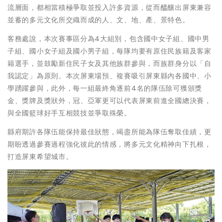
流層面，都相當積極爭取並投入許多資源，從而醞釀出屏東兼容
並蓄的多元文化所交織而成的人、文、地、產、景特色。
客務處說，本次賽事區分為4大組別，包含國中女子組、國中男
子組、國小女子組及國小男子組，每隊均要有原住民族籍及客家
籍選手，並鼓勵新住民子女及其他族群參與，而族群身分以「自
我認定」為原則。本次屏東場預、複賽吸引屏東縣內各國中、小
學踴躍參與，此外，每一組最終角逐前4名的隊伍除可獲頒獎
金、獎牌及獎狀外，冠、亞軍更可以代表屏東前進全國總決賽，
與全國籃球好手互相競技並爭取殊榮。
縣府期許各隊伍能保持最佳狀態，竭盡所能為隊伍奪取佳績，更
期盼透過參賽過程強化彼此的情感，將多元文化精神向下扎根，
打造屏東希望城市。