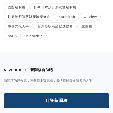
國際發明展
JDIE日本設計創意暨發明展
世界發明智慧財產聯盟總會
SocialLab
OpView
中國文化大學
台灣發明商品促進協會
北市圖
ASUS
Microchip
NEWSBUFFET 新聞稿自助吧
新聞稿的好去處，三分鐘上稿完成，最快接觸最多讀者的方案！
刊登新聞稿