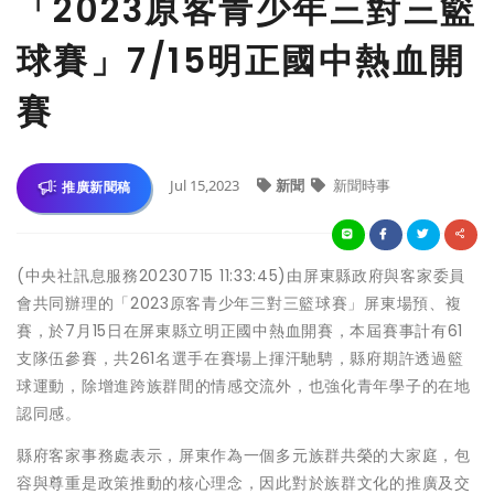
「2023原客青少年三對三籃
球賽」7/15明正國中熱血開
賽
Jul 15,2023
新聞
新聞時事
推廣新聞稿
(中央社訊息服務20230715 11:33:45)由屏東縣政府與客家委員
會共同辦理的「2023原客青少年三對三籃球賽」屏東場預、複
賽，於7月15日在屏東縣立明正國中熱血開賽，本屆賽事計有61
支隊伍參賽，共261名選手在賽場上揮汗馳騁，縣府期許透過籃
球運動，除增進跨族群間的情感交流外，也強化青年學子的在地
認同感。
縣府客家事務處表示，屏東作為一個多元族群共榮的大家庭，包
容與尊重是政策推動的核心理念，因此對於族群文化的推廣及交