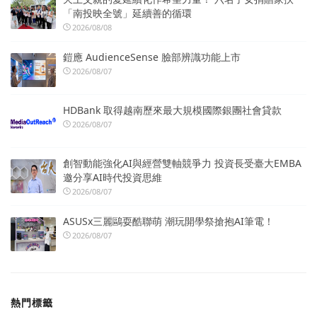
「南投映全號」延續善的循環
2026/08/08
鎧應 AudienceSense 臉部辨識功能上市
2026/08/07
HDBank 取得越南歷來最大規模國際銀團社會貸款
2026/08/07
創智動能強化AI與經營雙軸競爭力 投資長受臺大EMBA
邀分享AI時代投資思維
2026/08/07
ASUSx三麗鷗耍酷聯萌 潮玩開學祭搶抱AI筆電！
2026/08/07
熱門標籤