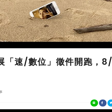
請展「速/數位」徵件開跑，8/
事