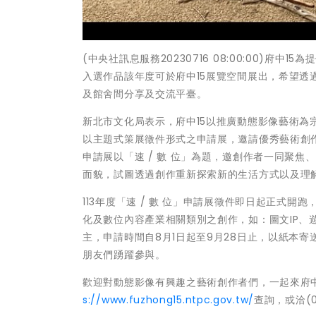
(中央社訊息服務20230716 08:00:00)府
入選作品該年度可於府中15展覽空間展出，希望
及館舍間分享及交流平臺。
新北市文化局表示，府中15以推廣動態影像藝術
以主題式策展徵件形式之申請展，邀請優秀藝術創
申請展以「速 / 數 位」為題，邀創作者一同聚
面貌，試圖透過創作重新探索新的生活方式以及理
113年度「速 / 數 位」申請展徵件即日起正式開跑，
化及數位內容產業相關類別之創作，如：圖文IP
主，申請時間自8月1日起至9月28日止，以紙本
朋友們踴躍參與。
歡迎對動態影像有興趣之藝術創作者們，一起來府中
s://www.fuzhong15.ntpc.gov.tw/
查詢，或洽(02