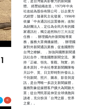
社，是台灣最具影響力的新聞媒
體。 經歷組織改造，1973年中央
社改組為股份有限公司，以企業方
式經營；隨著民主化發展，1996年
依據「中央通訊社設置條例」改制
為財團法人，定位為全民共有的國
家通訊社，獨立超然執行三大法定
任務： ．辦理國內外新聞報導業
務，服務大眾傳播媒體。 ．辦理國
家對外新聞通訊業務，促進國際對
台灣之瞭解。 ．加強與國際新聞通
1
訊社合作，增進國際新聞交流。 秉
持「正確、領先、客觀、翔實」的
基本原則，中央社專業新聞團隊每
天以中、英、日文即時對外發出上
千則新聞、照片、圖表、影音與資
訊，是台灣唯一多語文新聞媒體，
服務對象從媒體客戶擴大為閱聽大
眾；從台灣民眾延伸至全球僑胞與
讀者，充分扮演「台灣之眼，世界
之窗」。