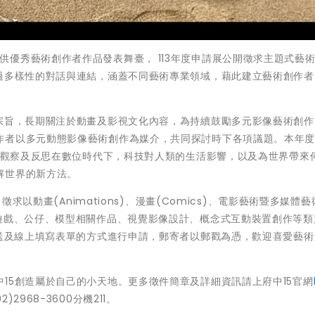
中15為提供優秀藝術創作者作品發表舞臺， 113年度申請展公開徵求主題式藝
透過多樣性的對話與連結，涵蓋不同藝術專業領域，藉此建立藝術創作者
為宗旨，長期關注於動畫及影視文化內容，為持續鼓勵多元影像藝術創作
作者以多元動態影像藝術創作為媒介，共同探討時下各項議題。本年度府
焦、觀察及反思在數位時代下，科技對人類的生活影響，以及為世界帶來
解世界的新方法。
徵求以動畫(Animations)、漫畫(Comics)、電影藝術暨多媒體
、遊戲、公仔、模型相關作品、視覺影像設計、概念式互動裝置創作等類
寄送及線上填寫表單的方式進行申請，郵寄者以郵戳為憑，歡迎喜愛藝
15創造屬於自己的小天地。更多徵件簡章及詳細資訊請上府中15官網
)2968-3600分機211。