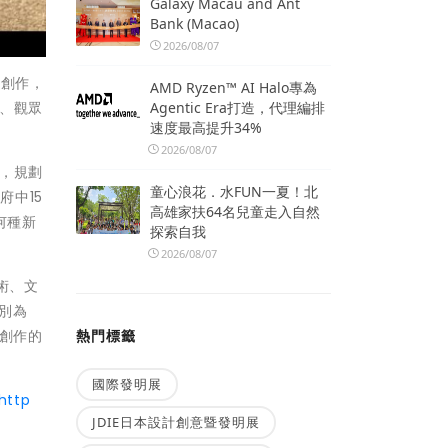
Galaxy Macau and Ant
Bank (Macao)
2026/08/07
術創作，
AMD Ryzen™ AI Halo專為
Agentic Era打造，代理編排
、觀眾
速度最高提升34%
2026/08/07
，規劃
童心浪花．水FUN一夏！北
中15
高雄家扶64名兒童走入自然
何種新
探索自我
2026/08/07
藝術、文
別為
熱門標籤
術創作的
國際發明展
http
JDIE日本設計創意暨發明展