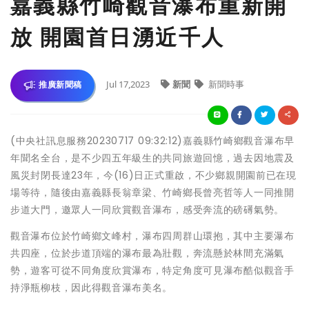
嘉義縣竹崎觀音瀑布重新開
放 開園首日湧近千人
Jul 17,2023
新聞
新聞時事
推廣新聞稿
(中央社訊息服務20230717 09:32:12)嘉義縣竹崎鄉觀音瀑布早
年聞名全台，是不少四五年級生的共同旅遊回憶，過去因地震及
風災封閉長達23年，今(16)日正式重啟，不少鄉親開園前已在現
場等待，隨後由嘉義縣長翁章梁、竹崎鄉長曾亮哲等人一同推開
步道大門，邀眾人一同欣賞觀音瀑布，感受奔流的磅礡氣勢。
觀音瀑布位於竹崎鄉文峰村，瀑布四周群山環抱，其中主要瀑布
共四座，位於步道頂端的瀑布最為壯觀，奔流懸於林間充滿氣
勢，遊客可從不同角度欣賞瀑布，特定角度可見瀑布酷似觀音手
持淨瓶柳枝，因此得觀音瀑布美名。