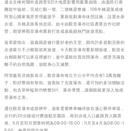
過去文峰村聯外道路受921大地震影響而嚴重崩塌，由嘉邑行善
團從中協助，完成仁觀一號、二號橋梁整修，106年橋梁落成後
阿里山國家風景管理處接手，重新規劃瀑布休憩設施，設置全新
步道、吊橋及旅客休息區。如今由觀音瀑布社區產業合作社經
營，期望將觀音瀑布重新打造成嘉義縣熱門旅遊景點。
翁章梁指出，嘉義縣是健行愛好者的天堂，縣內許多規劃完善的
步道吸引不少鄉親前來旅遊，今天觀音瀑布重新開放後，歡迎全
台鄉親都可以來這裡健行，途中還能欣賞壯闊瀑布，感受充滿負
離子的自然氛圍，放鬆身心又減壓。
阿管處長洪維新表示，觀音瀑布每立方公分平均含有1.2萬負離
子，對紓壓很有幫助。遊客除了先賞瀑布，還可預約多項體驗活
動，包含草蚱蜢和竹螃蟹DIY、瀑布導覽，讓鄉親能更深入地感
受瀑布之美。
通往觀音瀑布道路狹窄，遊客需要將車輛停放在溪心寮停車場，
步行約30分鐘或付費接駁至園區，再到步道入口處購買入園票
券。5月至10月營業時間為08:00-16:00；11月至4月為08:00-1
5:00，每週四固定休園。