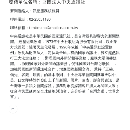
發佈單位名稱：財團法人中央通訊社
新聞聯絡人：訊息服務核稿員
聯絡電話：02-25051180
聯絡信箱：
timtimcna@mail.cna.com.tw
中央通訊社是中華民國的國家通訊社，是台灣最具影響力的新聞媒
體。 經歷組織改造，1973年中央社改組為股份有限公司，以企業
方式經營；隨著民主化發展，1996年依據「中央通訊社設置條
例」改制為財團法人，定位為全民共有的國家通訊社，獨立超然執
行三大法定任務： ．辦理國內外新聞報導業務，服務大眾傳播媒
體。 ．辦理國家對外新聞通訊業務，促進國際對台灣之瞭解。 ．
加強與國際新聞通訊社合作，增進國際新聞交流。 秉持「正確、
領先、客觀、翔實」的基本原則，中央社專業新聞團隊每天以中、
英、日文即時對外發出上千則新聞、照片、圖表、影音與資訊，是
台灣唯一多語文新聞媒體，服務對象從媒體客戶擴大為閱聽大眾；
從台灣民眾延伸至全球僑胞與讀者，充分扮演「台灣之眼，世界之
窗」。