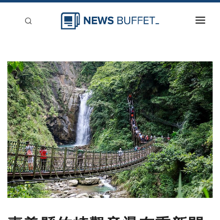
回到首頁
新聞稿分類
登入
刊登