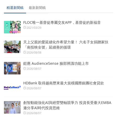
精選新聞稿
最新新聞稿
FLOC唯一基督徒專屬交友APP，基督徒的新福音
2021/03/29
天上父親的愛延續化作希望力量！ 六名子女捐贈家扶
「南投映全號」延續善的循環
2026/08/08
鎧應 AudienceSense 臉部辨識功能上市
2026/08/07
HDBank 取得越南歷來最大規模國際銀團社會貸款
2026/08/07
創智動能強化AI與經營雙軸競爭力 投資長受臺大EMBA
邀分享AI時代投資思維
2026/08/07