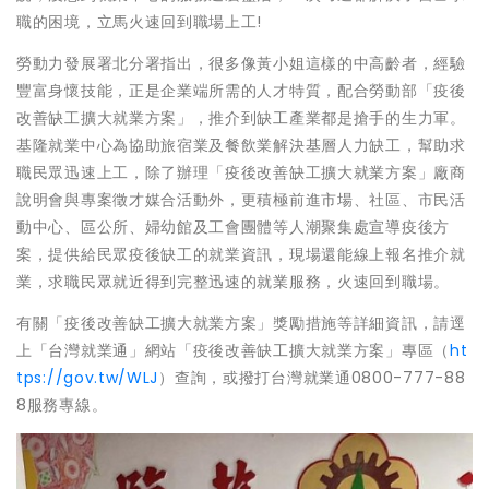
職的困境，立馬火速回到職場上工!
勞動力發展署北分署指出，很多像黃小姐這樣的中高齡者，經驗
豐富身懷技能，正是企業端所需的人才特質，配合勞動部「疫後
改善缺工擴大就業方案」，推介到缺工產業都是搶手的生力軍。
基隆就業中心為協助旅宿業及餐飲業解決基層人力缺工，幫助求
職民眾迅速上工，除了辦理「疫後改善缺工擴大就業方案」廠商
說明會與專案徵才媒合活動外，更積極前進市場、社區、市民活
動中心、區公所、婦幼館及工會團體等人潮聚集處宣導疫後方
案，提供給民眾疫後缺工的就業資訊，現場還能線上報名推介就
業，求職民眾就近得到完整迅速的就業服務，火速回到職場。
有關「疫後改善缺工擴大就業方案」獎勵措施等詳細資訊，請逕
上「台灣就業通」網站「疫後改善缺工擴大就業方案」專區（
ht
tps://gov.tw/WLJ
）查詢，或撥打台灣就業通0800-777-88
8服務專線。