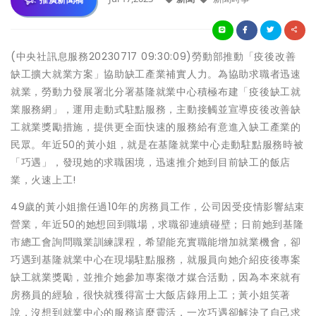
(中央社訊息服務20230717 09:30:09)勞動部推動「疫後改善
缺工擴大就業方案」協助缺工產業補實人力。為協助求職者迅速
就業，勞動力發展署北分署基隆就業中心積極布建「疫後缺工就
業服務網」，運用走動式駐點服務，主動接觸並宣導疫後改善缺
工就業獎勵措施，提供更全面快速的服務給有意進入缺工產業的
民眾。年近50的黃小姐，就是在基隆就業中心走動駐點服務時被
「巧遇」，發現她的求職困境，迅速推介她到目前缺工的飯店
業，火速上工!
49歲的黃小姐擔任過10年的房務員工作，公司因受疫情影響結束
營業，年近50的她想回到職場，求職卻連續碰壁；日前她到基隆
市總工會詢問職業訓練課程，希望能充實職能增加就業機會，卻
巧遇到基隆就業中心在現場駐點服務，就服員向她介紹疫後專案
缺工就業獎勵，並推介她參加專案徵才媒合活動，因為本來就有
房務員的經驗，很快就獲得富士大飯店錄用上工；黃小姐笑著
說，沒想到就業中心的服務這麼靈活，一次巧遇卻解決了自己求