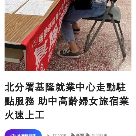
北分署基隆就業中心走動駐
點服務 助中高齡婦女旅宿業
火速上工
Jul 17,2023
新聞
新聞時事
推廣新聞稿