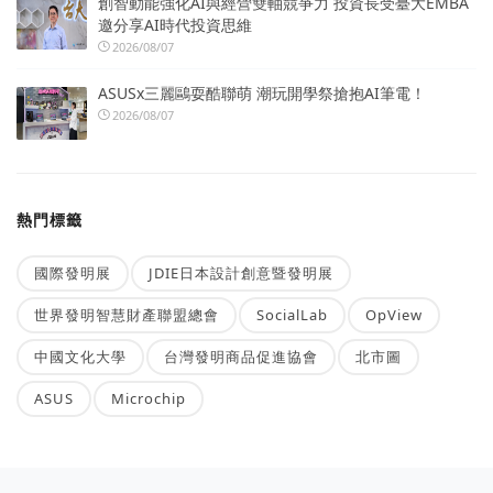
創智動能強化AI與經營雙軸競爭力 投資長受臺大EMBA
邀分享AI時代投資思維
2026/08/07
ASUSx三麗鷗耍酷聯萌 潮玩開學祭搶抱AI筆電！
2026/08/07
熱門標籤
國際發明展
JDIE日本設計創意暨發明展
世界發明智慧財產聯盟總會
SocialLab
OpView
中國文化大學
台灣發明商品促進協會
北市圖
ASUS
Microchip