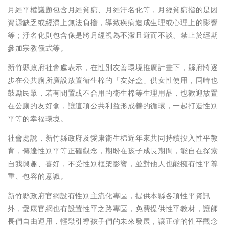
月經平權議題包含月經貧窮、月經汙名化等，月經貧窮指的是因
資源缺乏或經濟上無法負擔，導致疾病造成生理或心理上的影響
等；汙名化則包含像是將月經視為不潔且避而不談、禁止於經期
參加宗教儀式等。
新竹縣政府社會處表示，在性別友善環境推廣計畫下，縣府將逐
步在公共廁所廣設放置衛生棉的「友好盒」供女性使用，同時也
鼓勵民眾，若有閒置或不合用的衛生棉等生理用品，也歡迎放置
在公廁的友好盒，讓這項公共利益形成善的循環，一起打造性別
平等的幸福環境。
社會處說，新竹縣政府及愛康衛生棉近年來共同持續投入性平教
育，傳達性別平等正確觀念，期盼在孩子成長期間，能自在探索
自我興趣、喜好，不受性別框架影響，並對他人也能擁有性平尊
重、包容的意識。
新竹縣政府官網設有性別主流化專區，提供本縣各項性平資訊
外，愛康官網也有設置性平之路專區，免費提供性平教材，讓師
長們自由運用，輕鬆引導孩子們的未來發展，讓正確的性平觀念