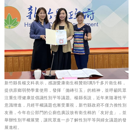
新竹縣長楊文科表示，感謝愛康衛生棉贊助1萬5千多片衛生棉，
提供原鄉弱勢學童使用，發揮「拋磚引玉」的精神，並呼籲民眾
注重生理健康並倡議性別平等議題。楊縣長說，近年來隨著性平
意識增進，月經平權議題也漸受重視，新竹縣政府不僅力推性別
友善，今年在公部門的公廁也廣設放有衛生棉的「友好盒」，並
舉辦性別平權展覽，讓民眾進一步了解性別平等與婦女議題的發
展進程。