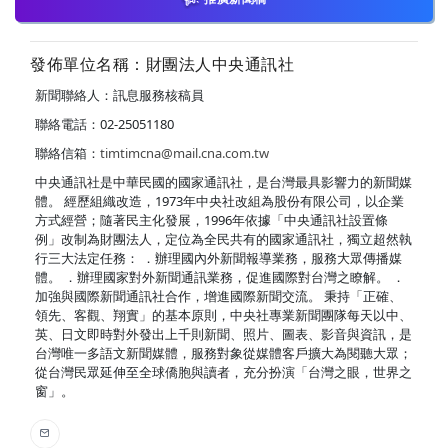
發佈單位名稱：財團法人中央通訊社
新聞聯絡人：訊息服務核稿員
聯絡電話：02-25051180
聯絡信箱：
timtimcna@mail.cna.com.tw
中央通訊社是中華民國的國家通訊社，是台灣最具影響力的新聞媒
體。 經歷組織改造，1973年中央社改組為股份有限公司，以企業
方式經營；隨著民主化發展，1996年依據「中央通訊社設置條
例」改制為財團法人，定位為全民共有的國家通訊社，獨立超然執
行三大法定任務： ．辦理國內外新聞報導業務，服務大眾傳播媒
體。 ．辦理國家對外新聞通訊業務，促進國際對台灣之瞭解。 ．
加強與國際新聞通訊社合作，增進國際新聞交流。 秉持「正確、
領先、客觀、翔實」的基本原則，中央社專業新聞團隊每天以中、
英、日文即時對外發出上千則新聞、照片、圖表、影音與資訊，是
台灣唯一多語文新聞媒體，服務對象從媒體客戶擴大為閱聽大眾；
從台灣民眾延伸至全球僑胞與讀者，充分扮演「台灣之眼，世界之
窗」。