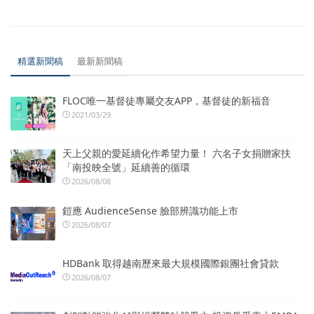
精選新聞稿
最新新聞稿
FLOC唯一基督徒專屬交友APP，基督徒的新福音
2021/03/29
天上父親的愛延續化作希望力量！ 六名子女捐贈家扶
「南投映全號」延續善的循環
2026/08/08
鎧應 AudienceSense 臉部辨識功能上市
2026/08/07
HDBank 取得越南歷來最大規模國際銀團社會貸款
2026/08/07