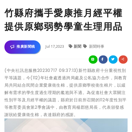
竹縣府攜手愛康推月經平權
提供原鄉弱勢學童生理用品
Jul 17,2023
新聞
新聞時事
推廣新聞稿
(中央社訊息服務20230717 09:37:13)新竹縣政府十分重視性別
平等議題，今(112)年社會處透過跨局處及公私協力合作，與教育
局共同結合民間企業愛康衛生棉，提供原鄉學校衛生棉片，以緩
解有需求的學生度過生理期的尷尬與不適。為促進社會大眾關注
性別平等及月經平權的議題，縣府於日前所召開的112年度性別平
等教育委員會第2季會議中，由教育局楊郡慈局長，代表頒發感
謝狀給愛康衛生棉，表達縣府的感謝。