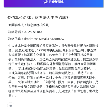
推廣新聞稿
發佈單位名稱：財團法人中央通訊社
新聞聯絡人：訊息服務核稿員
聯絡電話：02-25051180
聯絡信箱：
timtimcna@mail.cna.com.tw
中央通訊社是中華民國的國家通訊社，是台灣最具影響力的新聞媒
體。 經歷組織改造，1973年中央社改組為股份有限公司，以企業
方式經營；隨著民主化發展，1996年依據「中央通訊社設置條
例」改制為財團法人，定位為全民共有的國家通訊社，獨立超然執
行三大法定任務： ．辦理國內外新聞報導業務，服務大眾傳播媒
體。 ．辦理國家對外新聞通訊業務，促進國際對台灣之瞭解。 ．
加強與國際新聞通訊社合作，增進國際新聞交流。 秉持「正確、
領先、客觀、翔實」的基本原則，中央社專業新聞團隊每天以中、
英、日文即時對外發出上千則新聞、照片、圖表、影音與資訊，是
台灣唯一多語文新聞媒體，服務對象從媒體客戶擴大為閱聽大眾；
從台灣民眾延伸至全球僑胞與讀者，充分扮演「台灣之眼，世界之
窗」。