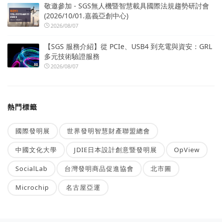
敬邀參加 - SGS無人機暨智慧載具國際法規趨勢研討會
(2026/10/01.嘉義亞創中心)
2026/08/07
【SGS 服務介紹】從 PCIe、USB4 到充電與資安：GRL
多元技術驗證服務
2026/08/07
熱門標籤
國際發明展
世界發明智慧財產聯盟總會
中國文化大學
JDIE日本設計創意暨發明展
OpView
SocialLab
台灣發明商品促進協會
北市圖
Microchip
名古屋亞運