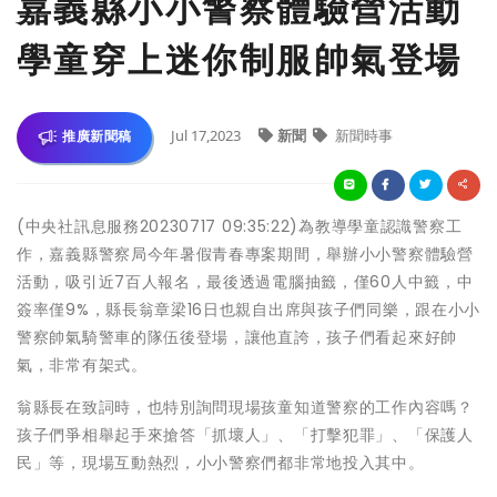
嘉義縣小小警察體驗營活動
學童穿上迷你制服帥氣登場
Jul 17,2023
新聞
新聞時事
推廣新聞稿
(中央社訊息服務20230717 09:35:22)為教導學童認識警察工
作，嘉義縣警察局今年暑假青春專案期間，舉辦小小警察體驗營
活動，吸引近7百人報名，最後透過電腦抽籤，僅60人中籤，中
簽率僅9%，縣長翁章梁16日也親自出席與孩子們同樂，跟在小小
警察帥氣騎警車的隊伍後登場，讓他直誇，孩子們看起來好帥
氣，非常有架式。
翁縣長在致詞時，也特別詢問現場孩童知道警察的工作內容嗎？
孩子們爭相舉起手來搶答「抓壞人」、「打擊犯罪」、「保護人
民」等，現場互動熱烈，小小警察們都非常地投入其中。