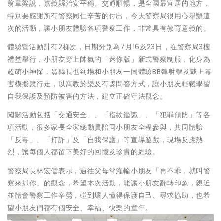
翁章梁說，嘉義縣治安平穩、交通順暢，是全國最宜居的地方，
特別要感謝所有警察同仁辛苦的付出，今天警察局很用心舉辦這
次的活動，讓小朋友體驗各項警察工作，非常具有教育意義的。
體驗營活動計有2梯次，日期分別為7月16及23日，在警察局3樓
禮堂舉行，小朋友穿上帥氣的「迷你版」新式警察制服，化身為
超萌小神探，翁縣長也到場和小朋友一同體驗BB彈射擊及戴上毒
害模擬鏡行走，以寓教於樂及有獎問答方式，讓小朋友輕鬆學習
自我保護及預防被害的方法，建立正確守法觀念。
闖關活動包括「交通安全」、「指紋鑑識」、「犯罪預防」等各
項活動，很多家長全家總動員陪同小朋友全程參與，共同體驗
「反毒」、「打詐」及「自我保護」等宣導遊戲，現場反應熱
烈，讓每個人都留下美好的回憶及珍貴的經驗。
警察局長林宏儒表示，過往父母常灌輸小朋友「再不乖，就叫警
察來抓你」的觀念，希望本次活動，能讓小朋友翻轉印象，親近
並體會警察工作辛勞，碰到壞人懂得保護自己、尋求協助，也希
望小朋友們都有個安全、幸福、快樂的童年。