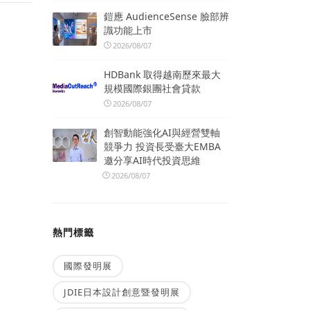
鎧應 AudienceSense 臉部辨
識功能上市
2026/08/07
HDBank 取得越南歷來最大
規模國際銀團社會貸款
2026/08/07
創智動能強化AI與經營雙軸
競爭力 投資長受臺大EMBA
邀分享AI時代投資思維
2026/08/07
熱門標籤
國際發明展
JDIE日本設計創意暨發明展