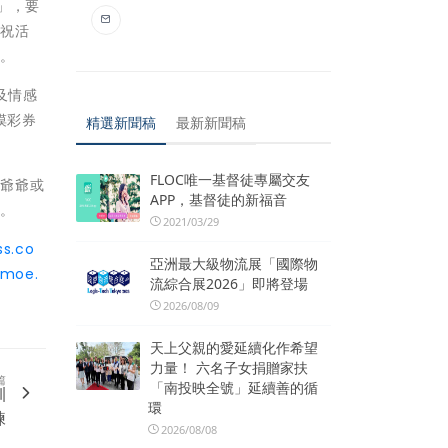
」，要
慶祝活
承。
及情感
摸彩券
精選新聞稿
最新新聞稿
FLOC唯一基督徒專屬交友
以爺爺或
APP，基督徒的新福音
名。
2021/03/29
ss.co
亞洲最大級物流展「國際物
.moe.
流綜合展2026」即將登場
2026/08/09
天上父親的愛延續化作希望
力量！ 六名子女捐贈家扶
篇
「南投映全號」延續善的循
訓
環
練
2026/08/08