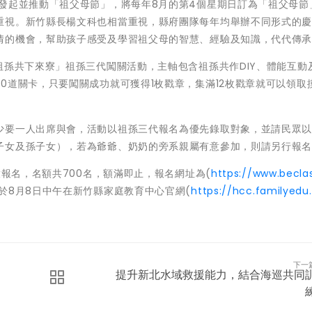
發起並推動「祖父母節」，將每年8月的第4個星期日訂為「祖父母節
重視。新竹縣長楊文科也相當重視，縣府團隊每年均舉辦不同形式的
情的機會，幫助孩子感受及學習祖父母的智慧、經驗及知識，代代傳
祖孫共下來寮」祖孫三代闖關活動，主軸包含祖孫共作DIY、體能互動
0道關卡，只要闖關成功就可獲得1枚戳章，集滿12枚戳章就可以領取
少要一人出席與會，活動以祖孫三代報名為優先錄取對象，並請民眾
子女及孫子女），若為爺爺、奶奶的旁系親屬有意參加，則請另行報
放報名，名額共700名，額滿即止，報名網址為(
https://www.becla
於8月8日中午在新竹縣家庭教育中心官網(
https://hcc.familyedu
下一
提升新北水域救援能力，結合海巡共同