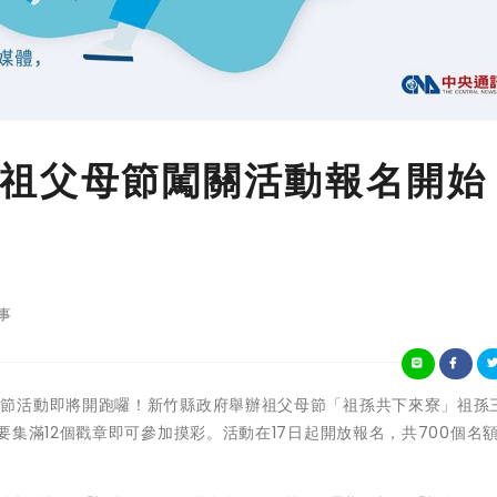
祖父母節闖關活動報名開始
事
今年的祖父母節活動即將開跑囉！新竹縣政府舉辦祖父母節「祖孫共下來寮」祖孫
集滿12個戳章即可參加摸彩。活動在17日起開放報名，共700個名