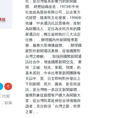
社，是台灣最具影響力的新聞媒
體。 經歷組織改造，1973年中央
社改組為股份有限公司，以企業方
式經營；隨著民主化發展，1996年
依據「中央通訊社設置條例」改制
為財團法人，定位為全民共有的國
家通訊社，獨立超然執行三大法定
任務： ．辦理國內外新聞報導業
務，服務大眾傳播媒體。 ．辦理國
家對外新聞通訊業務，促進國際對
台灣之瞭解。 ．加強與國際新聞通
訊社合作，增進國際新聞交流。 秉
持「正確、領先、客觀、翔實」的
基本原則，中央社專業新聞團隊每
天以中、英、日文即時對外發出上
千則新聞、照片、圖表、影音與資
訊，是台灣唯一多語文新聞媒體，
服務對象從媒體客戶擴大為閱聽大
三代闖
眾；從台灣民眾延伸至全球僑胞與
額，額滿
讀者，充分扮演「台灣之眼，世界
之窗」。