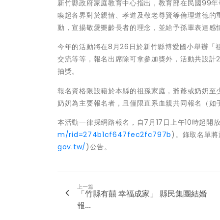
新竹縣政府家庭教育中心指出，教育部在民國99年
喚起各界對於親情、孝道及敬老尊賢等倫理道德的
動，宣揚敬愛樂齡長者的理念，並給予孫輩表達感
今年的活動將在8月26日於新竹縣博愛國小舉辦「
交流等等，報名出席除可拿參加獎外，活動共設計2
抽獎。
報名資格限設籍於本縣的祖孫家庭，爺爺或奶奶至
奶奶為主要報名者，且僅限直系血親共同報名（如
本活動一律採網路報名，自7月17日上午10時起開
m/rid=274b1cf647fec2fc797b
)。錄取名單將
gov.tw/
)公告。
上一篇
「竹縣有囍 幸福成家」 縣民集團結婚
報...