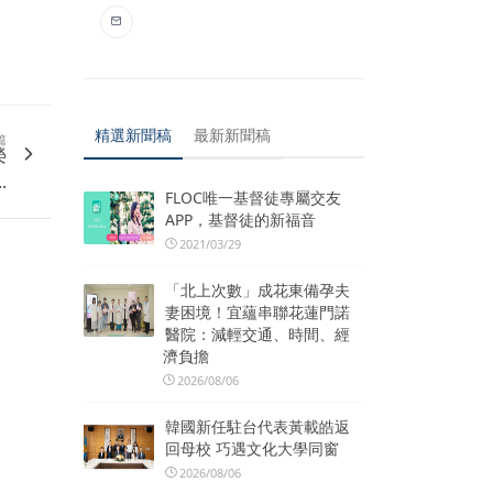
精選新聞稿
最新新聞稿
篇
榮
.
FLOC唯一基督徒專屬交友
APP，基督徒的新福音
2021/03/29
「北上次數」成花東備孕夫
妻困境！宜蘊串聯花蓮門諾
醫院：減輕交通、時間、經
濟負擔
2026/08/06
韓國新任駐台代表黃載皓返
回母校 巧遇文化大學同窗
2026/08/06