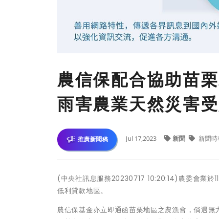
農信保配合協助苗栗縣
雨害農業天然災害受
Jul 17,2023
新聞
新聞時
推廣新聞稿
(中央社訊息服務20230717 10:20:14)農委
低利貸款地區。
農信保基金亦立即通函苗栗地區之農漁會，倘遇無