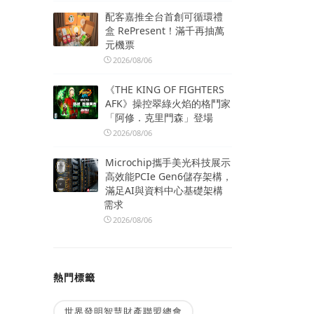
配客嘉推全台首創可循環禮
盒 RePresent！滿千再抽萬
元機票
2026/08/06
《THE KING OF FIGHTERS
AFK》操控翠綠火焰的格鬥家
「阿修．克里門森」登場
2026/08/06
Microchip攜手美光科技展示
高效能PCIe Gen6儲存架構，
滿足AI與資料中心基礎架構
需求
2026/08/06
熱門標籤
世界發明智慧財產聯盟總會