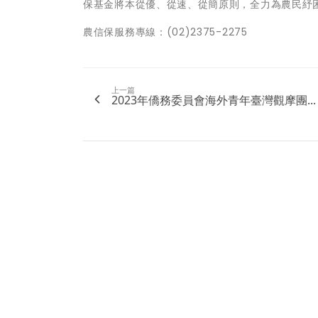
保基金將本從優、從速、從簡原則，全力為農民紓
農信保服務專線：(02)2375-2275
上一篇
2023年僑務委員會海外青年臺灣觀摩團...