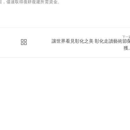
困，儘速取得復耕復建所需資金。
下一
讓世界看見彰化之美 彰化走讀藝術節
獲..