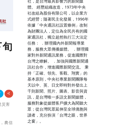
社，是台灣最具影響力的新聞媒
體。 經歷組織改造，1973年中央
社改組為股份有限公司，以企業方
式經營；隨著民主化發展，1996年
依據「中央通訊社設置條例」改制
為財團法人，定位為全民共有的國
家通訊社，獨立超然執行三大法定
下旬
任務： ．辦理國內外新聞報導業
務，服務大眾傳播媒體。 ．辦理國
家對外新聞通訊業務，促進國際對
台灣之瞭解。 ．加強與國際新聞通
訊社合作，增進國際新聞交流。 秉
持「正確、領先、客觀、翔實」的
基本原則，中央社專業新聞團隊每
天以中、英、日文即時對外發出上
千則新聞、照片、圖表、影音與資
訊，是台灣唯一多語文新聞媒體，
服務對象從媒體客戶擴大為閱聽大
天然災害
眾；從台灣民眾延伸至全球僑胞與
讀者，充分扮演「台灣之眼，世界
之窗」。
證，農信