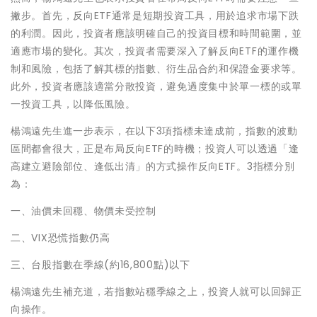
撇步。首先，反向ETF通常是短期投資工具，用於追求市場下跌
的利潤。因此，投資者應該明確自己的投資目標和時間範圍，並
適應市場的變化。其次，投資者需要深入了解反向ETF的運作機
制和風險，包括了解其標的指數、衍生品合約和保證金要求等。
此外，投資者應該適當分散投資，避免過度集中於單一標的或單
一投資工具，以降低風險。
楊鴻遠先生進一步表示，在以下3項指標未達成前，指數的波動
區間都會很大，正是布局反向ETF的時機；投資人可以透過「逢
高建立避險部位、逢低出清」的方式操作反向ETF。3指標分別
為：
一、油價未回穩、物價未受控制
二、VIX恐慌指數仍高
三、台股指數在季線(約16,800點)以下
楊鴻遠先生補充道，若指數站穩季線之上，投資人就可以回歸正
向操作。