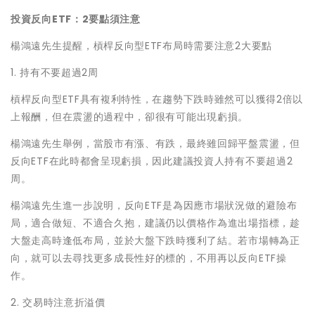
投資反向ETF：2要點須注意
楊鴻遠先生提醒，槓桿反向型ETF布局時需要注意2大要點
1. 持有不要超過2周
槓桿反向型ETF具有複利特性，在趨勢下跌時雖然可以獲得2倍以
上報酬，但在震盪的過程中，卻很有可能出現虧損。
楊鴻遠先生舉例，當股市有漲、有跌，最終雖回歸平盤震盪，但
反向ETF在此時都會呈現虧損，因此建議投資人持有不要超過2
周。
楊鴻遠先生進一步說明，反向ETF是為因應市場狀況做的避險布
局，適合做短、不適合久抱，建議仍以價格作為進出場指標，趁
大盤走高時逢低布局，並於大盤下跌時獲利了結。若市場轉為正
向，就可以去尋找更多成長性好的標的，不用再以反向ETF操
作。
2. 交易時注意折溢價