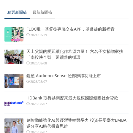
精選新聞稿
最新新聞稿
FLOC唯一基督徒專屬交友APP，基督徒的新福音
2021/03/29
天上父親的愛延續化作希望力量！ 六名子女捐贈家扶
「南投映全號」延續善的循環
2026/08/08
鎧應 AudienceSense 臉部辨識功能上市
2026/08/07
HDBank 取得越南歷來最大規模國際銀團社會貸款
2026/08/07
創智動能強化AI與經營雙軸競爭力 投資長受臺大EMBA
邀分享AI時代投資思維
2026/08/07