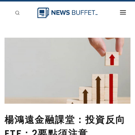
回到首頁
新聞稿分類
登入
刊登
楊鴻遠金融課堂：投資反向
ETF：2要點須注意