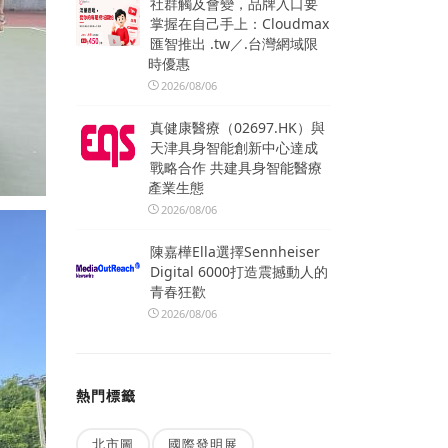
社群觸及會變，品牌入口要
掌握在自己手上：Cloudmax
匯智推出 .tw／.台灣網域限
時優惠
2026/08/06
真健康醫療（02697.HK）與
天津具身智能創新中心達成
戰略合作 共建具身智能醫療
產業生態
2026/08/06
陳嘉樺Ella選擇Sennheiser
Digital 6000打造震撼動人的
青春狂歡
2026/08/06
熱門標籤
北市圖
國際發明展