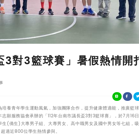
盃3對3籃球賽」暑假熱情開
事
盛夏時節，為培養青年學生運動風氣，加強團隊合作，提升健康體適能，推廣籃
願服務協會承辦的「112年台南市議長盃3對3籃球賽」，於7月16
學生(僑生)大專男子組、大專男女、高中職男女及國中男女等七組，
，超過近800位學生熱情參與。