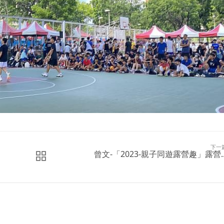
下一
曾文-「2023-親子同遊露營趣」露營..