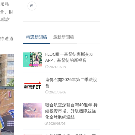
員服務
員會、財
也感謝
精選新聞稿
最新新聞稿
期待透過
FLOC唯一基督徒專屬交友
APP，基督徒的新福音
2021/03/29
遠傳召開2026年第二季法說
會
2026/08/06
聯合航空深耕台灣40週年 持
續投資市場、升級機隊並強
化全球航網連結
2026/08/06