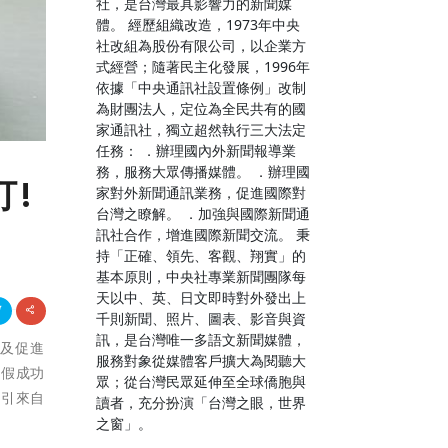
社，是台灣最具影響力的新聞媒
體。 經歷組織改造，1973年中央
社改組為股份有限公司，以企業方
式經營；隨著民主化發展，1996年
依據「中央通訊社設置條例」改制
為財團法人，定位為全民共有的國
家通訊社，獨立超然執行三大法定
任務： ．辦理國內外新聞報導業
務，服務大眾傳播媒體。 ．辦理國
打!
家對外新聞通訊業務，促進國際對
台灣之瞭解。 ．加強與國際新聞通
訊社合作，增進國際新聞交流。 秉
持「正確、領先、客觀、翔實」的
基本原則，中央社專業新聞團隊每
天以中、英、日文即時對外發出上
千則新聞、照片、圖表、影音與資
訊，是台灣唯一多語文新聞媒體，
球及促進
服務對象從媒體客戶擴大為閱聽大
日假成功
眾；從台灣民眾延伸至全球僑胞與
吸引來自
讀者，充分扮演「台灣之眼，世界
之窗」。