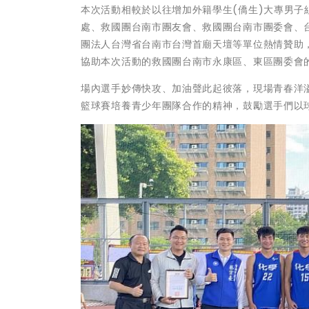
本次活動相較於以往增加外籍學生(僑生)大專男
處、救國團台南市團友會、救國團台南市團委會、
團法人台灣省台南市台灣首廟天壇等單位熱情贊助
協助本次活動的救國團台南市永康區、東區團委會
場內選手妙傳快攻、加油聲此起彼落，現場青春洋
籃球賽培養青少年團隊合作的精神，鼓勵選手們以