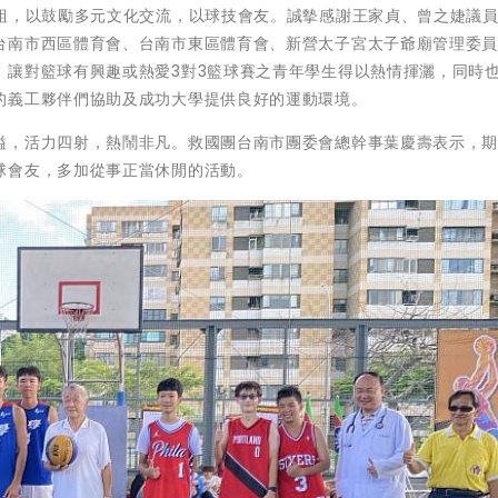
子組，以鼓勵多元文化交流，以球技會友。誠摰感謝王家貞、曾之婕議
台南市西區體育會、台南市東區體育會、新營太子宮太子爺廟管理委
，讓對籃球有興趣或熱愛3對3籃球賽之青年學生得以熱情揮灑，同時
的義工夥伴們協助及成功大學提供良好的運動環境。
溢，活力四射，熱鬧非凡。救國團台南市團委會總幹事葉慶壽表示，
球會友，多加從事正當休閒的活動。