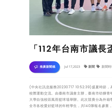
「112年台南市議長
Jul 17,2023
新聞
新聞時
推廣新聞稿
(中央社訊息服務20230717 10:52:39)
校際運動交流。由臺南市議會主辦，臺南市幼獅青年志
大學自強校區風雨籃球場舉辦。此次競賽分為外籍
全市各校愛好籃球的年輕學生，共140隊報名參賽