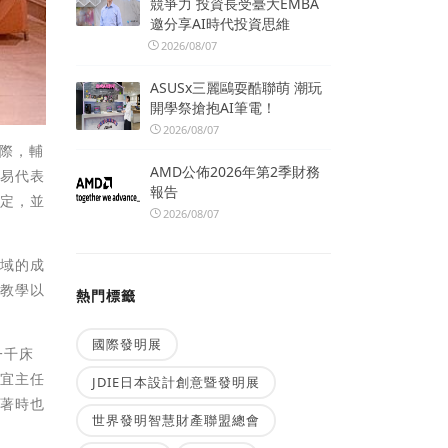
競爭力 投資長受臺大EMBA
邀分享AI時代投資思維
2026/08/07
ASUSx三麗鷗耍酷聯萌 潮玩
開學祭搶抱AI筆電！
2026/08/07
之際，輔
AMD公佈2026年第2季財務
貿易代表
報告
肯定，並
2026/08/07
領域的成
言教學以
熱門標籤
國際發明展
一千床
靜宜主任
JDIE日本設計創意暨發明展
穿著時也
世界發明智慧財產聯盟總會