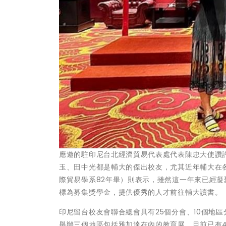
應邀的駐印尼台北經濟貿易代表處代表陳忠大使讚
玉、田中光都是輔大的傑出校友，尤其近年輔大在
際貿易學系82年畢）則表示，雖然這一年來已經
標為募集獎學金，提供優秀的人才前往輔大讀書。
印尼留台校友會聯合總會具有25個分會、10個地
舉辦三個地區包括雅加達在內的教育展，目前已有