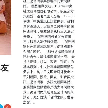
社，是台灣最具影響力的新聞媒
體。 經歷組織改造，1973年中央
社改組為股份有限公司，以企業方
式經營；隨著民主化發展，1996年
依據「中央通訊社設置條例」改制
為財團法人，定位為全民共有的國
家通訊社，獨立超然執行三大法定
任務： ．辦理國內外新聞報導業
務，服務大眾傳播媒體。 ．辦理國
家對外新聞通訊業務，促進國際對
台灣之瞭解。 ．加強與國際新聞通
訊社合作，增進國際新聞交流。 秉
持「正確、領先、客觀、翔實」的
校友
基本原則，中央社專業新聞團隊每
天以中、英、日文即時對外發出上
千則新聞、照片、圖表、影音與資
訊，是台灣唯一多語文新聞媒體，
服務對象從媒體客戶擴大為閱聽大
眾；從台灣民眾延伸至全球僑胞與
讀者，充分扮演「台灣之眼，世界
之窗」。