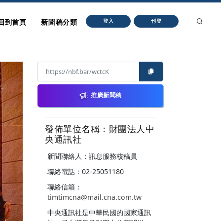
回到首頁
新聞稿分類
登入
刊登
推廣新聞稿
發佈單位名稱：財團法人中
央通訊社
新聞聯絡人：訊息服務核稿員
聯絡電話：02-25051180
聯絡信箱：
timtimcna@mail.cna.com.tw
中央通訊社是中華民國的國家通訊