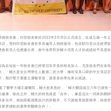
仁大學第48個校友會，印尼校友會於2022年3月31日正式成立，在成立滿一年
參訪，受到印尼校友會長李其倫等人熱情接待，包括駐印尼台北經濟
總會長等人也應邀出席，會中各界對於輔大培育人才的成績給予高度
因為在短短一年校友會已經號召非常多的校友加入，尤其校友們在各
的，「輔大是全台灣學生人數第二的大學，擁有深具口碑的中文等語
求，期許雙方要建立通暢管道，讓更多的學生來台就讀。」
，蓋了醫學大樓又建醫院，輔大愈來愈好，「輔大醫院成立六年已經有
的健康，除此之外，輔大的特色就是『合作』，像是這次一同來的鄭
很多合作，例如搭載感應晶片的穿載衣，不只讓檢查能更精準，病患
與業界接軌的產學和醫療合作！」