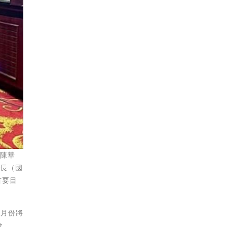
、陳華
會長（國
首要目
八月份將
會，