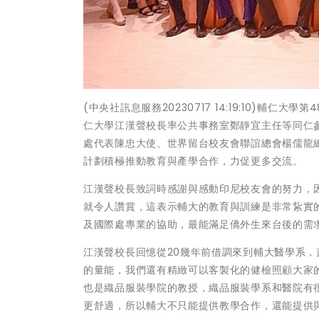
(中央社訊息服務20230717 14:19:10)輔
仁大學江漢聲校長率公共事務室鄭靜宜主任等同仁
處代表陳忠大使、世界留台校友會聯誼總會楊儒龍
計劃積極推動教育與產學合作，力促更多交流。
江漢聲校長致詞時感謝與感動印尼校友會的努力，
就令人讚賞，這表示輔大的教育與訓練是非常紥實
及國際處專業的協助，最能滿足僑外生來台後的需
江漢聲校長回憶從20幾年前借調來到輔大醫學系
的量能，我們還有精緻可以客製化的健檢照顧大家
也是織品服裝學院的教授，織品服裝學系和醫院有
更舒適，所以輔大不只能提供教學合作，還能提供