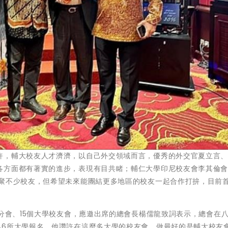
許，輔大校友人才濟濟，以自己外交領域而言，優秀的外交官夏立言
各方面都有著實的進步，表現有目共睹；輔仁大學印尼校友會李其倫
凝聚不少校友，但希望未來能團結更多地區的校友一起合作打拚，目前
區分會、15個大學校友會，應邀出席的總會長楊儒龍致詞表示，總會在
46所大學報名，他讚許在這麼多大學的校友會，做最好的是輔大校友